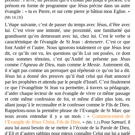
prénom en forme de programme que Jésus précise dans un autre
évangile : « tu es Pierre, et sur cette pierre je bâtirai mon Eglise. »
)
(Mt 16,18
L’étape suivante, c’est de passer du temps avec Jésus, d’être avec
lui. C’est vivre une intimité, une proximité, une familiarité qui
grandissent qu’en demeurant avec lui, chez lui. C'est le verbe si
caractéristique de l'évangile de St Jean :
demeurer
. C’est ce que
font André et l’autre. Nous ignorons totalement ce que Jésus leur
dit, ce qu’ils ont vu, les questions qu’ils Lui ont posées, ce dont
nous sommes témoins, c’est qu’André ne présente pas Jésus
comme
l’Agneau de Dieu
, mais comme
le Messie
. Autrement dit,
il n’agit pas comme un perroquet qui répéterait ce qu’on lui a dit.
Jésus lui a donné des preuves qu’il était celui qui était annoncé
par les prophètes et attendu par le peuple d'Israël. C’est finalement
ce que l’évangéliste St Jean va permettre, à travers sa pédagogie,
d’aider chaque lecteur de son évangile de vivre ce même passage
et cette même confession de foi, et même d’aller plus loin, en
allant jusqu’à le reconnaître et le confesser comme le Fils de Dieu.
Rappelons-nous la première phrase de l’Evangile de St Marc que
nous avons entendue il y a un mois : «
Commencement de
l’Evangile de Jésus Christ, Fils de Dieu
. »
Pour
Samuel
, il
(Mc 1,1)
aura lui aussi besoin de se mettre à l’écoute de la Parole de Dieu,
d’
Eli
et d’autres rabbins pour mieux connaître Celui qui lui a parlé