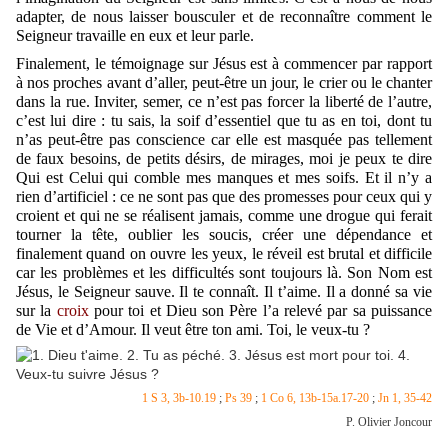
adapter, de nous laisser bousculer et de reconnaître comment le
Seigneur travaille en eux et leur parle.
Finalement, le témoignage sur Jésus est à commencer par rapport
à nos proches avant d’aller, peut-être un jour, le crier ou le chanter
dans la rue. Inviter, semer, ce n’est pas forcer la liberté de l’autre,
c’est lui dire : tu sais, la soif d’essentiel que tu as en toi, dont tu
n’as peut-être pas conscience car elle est masquée pas tellement
de faux besoins, de petits désirs, de mirages, moi je peux te dire
Qui est Celui qui comble mes manques et mes soifs. Et il n’y a
rien d’artificiel : ce ne sont pas que des promesses pour ceux qui y
croient et qui ne se réalisent jamais, comme une drogue qui ferait
tourner la tête, oublier les soucis, créer une dépendance et
finalement quand on ouvre les yeux, le réveil est brutal et difficile
car les problèmes et les difficultés sont toujours là. Son Nom est
Jésus, le Seigneur sauve. Il te connaît. Il t’aime. Il a donné sa vie
sur la
croix
pour toi et Dieu son Père l’a relevé par sa puissance
de Vie et d’Amour. Il veut être ton ami. Toi, le veux-tu ?
1 S 3, 3b-10.19
;
Ps 39
;
1 Co 6, 13b-15a.17-20
;
Jn 1, 35-42
P. Olivier Joncour