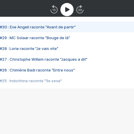
#30 : Eve Angeli raconte "Avant de partir"
#29 : MC Solaar raconte "Bouge de là"
28 : Lorie raconte "Je vais vite"
#27 : Christophe Willem raconte "Jacques a dit"
#26 : Chimène Badi raconte "Entre nous"
#25 : Indochine raconte "3e sexe"
#24 : Zaho raconte "C'est chelou"
#23 : Patrick Bruel raconte "Au café des délices"
#22 : Kyo raconte "Le chemin"
#21 : Nolwenn Leroy raconte "Cassé"