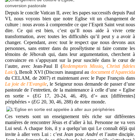
Depuis le concile Vatican II, avec les papes successifs depuis Paul
VI, nous voyons bien que notre Eglise vit un changement de
culture : nous avons à comprendre ce que l’Esprit Saint veut nous
dire. Ce qui est bien, c’est qu’Il nous aide à vivre cette
transformation, avec toutes les difficultés qu’il peut y a avoir à
changer. Cependant, avec tout le respect que nous devons aux
personnes, sans entrer dans du prosélytisme ni faire comme les
témoins de Jéhovah qui, dans leur argumentation, cherchent à
convaincre en s’appuyant sur la peur suscitée dans le cœur de
l’autre, avec Jean-Paul II
(
Redemptoris Missio
,
Christi fideles
Laici
),
Benoît XVI (Discours inaugural au
document d'Aparecida
du CELAM, de 2007) et maintenant avec le Pape François dans
La joie de l’Evangile
, le Seigneur nous demande de passer d’une
pastorale de l’entretien, de la maintenance à celle d’une « Eglise
en sortie »
(
EG
17, 20-24, 46, 49),
d’« aux [différentes]
périphéries »
(
EG
20, 30, 46, 288)
de notre monde.
Ces versets sont un enseignement très riche sur différentes
manières de rencontrer Jésus et d’aller à lui. Personne ne va vers
Lui seul. A chaque fois, il y a quelqu’un qui Le connaît déjà qui
invite à aller vers Lui : c’est
Jean
pour
André
et l’autre disciple.