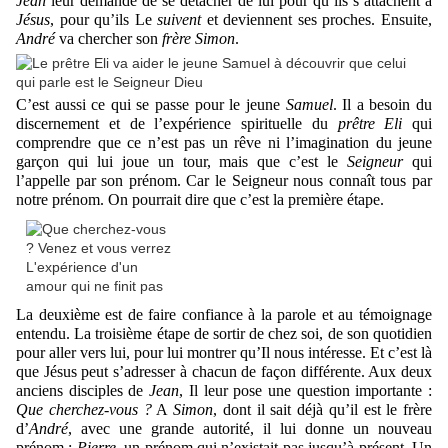
Jean
leur demande de se détacher de lui pour qu’ils s’attachent à
Jésus
, pour qu’ils Le
suivent
et deviennent ses proches. Ensuite,
André
va chercher son
frère Simon
.
C’est aussi ce qui se passe pour le jeune
Samuel
. Il a besoin du
discernement et de l’expérience spirituelle du
prêtre Eli
qui
comprendre que ce n’est pas un rêve ni l’imagination du jeune
garçon qui lui joue un tour, mais que c’est le
Seigneur
qui
l’appelle par son prénom. Car le Seigneur nous connaît tous par
notre prénom. On pourrait dire que c’est la première étape.
La deuxième est de faire confiance à la parole et au témoignage
entendu. La troisième étape de sortir de chez soi, de son quotidien
pour aller vers lui, pour lui montrer qu’Il nous intéresse. Et c’est là
que Jésus peut s’adresser à chacun de façon différente. Aux deux
anciens disciples de
Jean
, Il leur pose une question importante :
Que cherchez-vous ?
A
Simon
, dont il sait déjà qu’il est le frère
d’
André
, avec une grande autorité, il lui donne un nouveau
prénom :
Pierre
, un prénom qui n’existait pas jusqu’à présent. Un