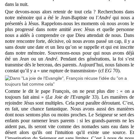
dans la nuit.
Que devons-nous alors retenir de tout cela ? Recherchons dans
notre mémoire qui a été le
Jean
-Baptiste ou l’
André
qui nous a
présentés à Jésus. Rappelons-nous les moments où nous avons le
plus progressé dans notre amitié avec Jésus et quelle personne
nous a aidés à comprendre ce que Dieu attendait de nous. Dans
notre rencontre forte, décisive, où nous avons passé un cap, il y a
sans doute une date et un lieu qu’on se rappelle et qui est inscrite
dans notre mémoire. Souvenons-nous pour qui nous avons déjà
été un
Jean
ou un
André
. Pendant des générations, la foi s’est
transmise dès le berceau, des parents. Aujourd’hui, nous faisons le
constat qu’il y a « une rupture de transmission» (cf
EG
70).
Comme le dit le pape François, on ne peut plus dire : « on a
toujours fait ainsi » (
La Joie de l'Evangile
33). Les manières de
rejoindre Jésus sont multiples. Cela peut paraître déroutant. C’est,
en fait, une chance fantastique. Nous avons aussi des manières
dont nous sentons plus ou moins proches. Le Seigneur se sert des
enfants pour ramener leurs parents : si les grands-parents ne les
aident pas, ils seront vite comme des nomades sans eau dans le
désert alors qu'ils ont l'intuition qu'il existe une source. Et
l’imagination du Seigneur est sans limites. C’est à nous de nous