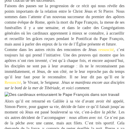
pour chacun de ses successeurs.
Faisons des pauses sur la progression de ce récit qui nous révèle des
points importants de la relation entre le Christ Jésus et St Pierre. Nous
sommes dans l’attente d’un nouveau successeur du premier des apôtres
comme évêque de Rome, après la mort du Pape François, la messe de ses
funérailles il y a une semaine, et dans le cadre des Congrégations
générales où les cardinaux apprennent à mieux se connaître, à accueillir
et recueillir les grâces reçues pendant le Pontificat du Pape François,
mais aussi à parler des enjeux de la vie de l’Église présente et future.
Comme dans les autres récits des rencontres de Jésus
ressuscité
, c’est
toujours lui qui prend l’initiative. Une des preuves qui montre que les
apôtres n’ont rien inventé, c’est qu’à chaque fois, et encore aujourd’hui,
les disciples ne sont pas à leur avantage : ils ne le reconnaissent pas
immédiatement, et Jésus, de son côté, ne le leur reproche pas du temps
qu’il leur faut pour le reconnaître. Il ne leur dit pas qu’Il est le
Ressuscité
, le Vivant, le Seigneur.
Jésus se manifesta encore aux disciples
sur le bord de la mer de Tibériade, et voici comment.
Alors qu’il est retourné en Galilée à sa vie d’avant avoir été appelé,
Simon-Pierre, pour gagner sa vie, décide de faire ce qu’il faisait jusqu’au
moment où Jésus est passé bouleversé sa vie, c’est-à-dire
la pêche
. Les
six autres décident de l’accompagner :
nous allons avec toi
. Ce n’est pas
de la pêche avec une canne, mais aux filets. C’est très sportif. Cela
demande de la force, y compris de rester éveillés la nuit. Pierre y va