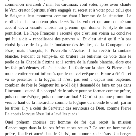
commencer mercredi 7 mai, les cardinaux vont voter, après avoir chanté
le Veni creator Spiritus, s’être engagés au secret et à voter pour celui que
le Seigneur leur montrera comme étant l’homme de la situation. Le
cardinal qui aura obtenu plus de 66 % des voix et qui aura donné son
accord devra ensuite choisir un prénom qui donner le style de son
pontificat. Le Pape François a raconté que c’est son voisin au conclave
qui lui a dit « rappelle-toi des pauvres ». Et c’est ainsi qu’il n’a pas
choisi Ignace de Loyola le fondateur des Jésuites, de la Compagnie de
Jésus, mais François, le Poverello d’Assise. Il ira revêtir la soutane
blanche. Pendant ce temps-là, on brûlera les bulletins de vote dans le
poêle de la Chapelle Sixtine et il sortira de la fumée blanche, alors que
les fois précédentes, elle était noire. La foule sur la place St Pierre et le
monde entier seront informés que le nouvel évêque de Rome a été élu et
va se présenter à la loggia. Il n’est pas seul : depuis son baptême,
combien de fois le Seigneur lui a-t-Il déjà demandé de faire un pas dans
l’inconnu : quand il a accepté de le suivre pour se former comme prêtre,
puis comme évêque, puis comme cardinal ! Ce n’est pas une promotion
vers le haut de la hiérarchie comme la logique du monde le croit, parmi
les titres, il y a celui de Serviteur des serviteurs de Dieu, comme Pierre
l’a appris lorsque Jésus lui a lavé les pieds !
Quel prénom choisira cet homme de foi qui reçoit la mission
d’encourager dans la foi ses frères et ses sœurs ? Ce sera un homme de
prière, fondé et ancré dans le Christ, un amoureux de Jésus. Un berger