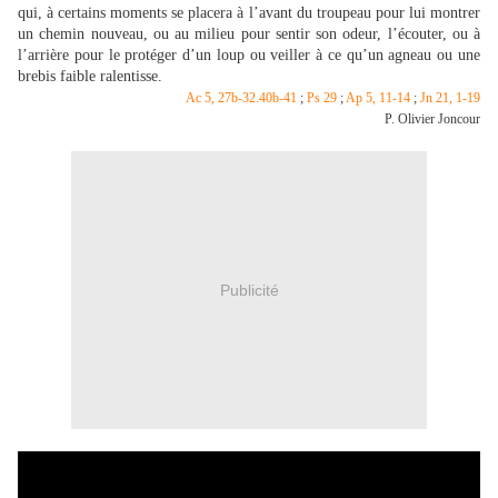
qui, à certains moments se placera à l’avant du troupeau pour lui montrer
un chemin nouveau, ou au milieu pour sentir son odeur, l’écouter, ou à
l’arrière pour le protéger d’un loup ou veiller à ce qu’un agneau ou une
brebis faible ralentisse.
Ac 5, 27b-32.40b-41
;
Ps 29
;
Ap 5, 11-14
;
Jn 21, 1-19
P. Olivier Joncour
Publicité