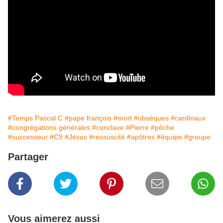
#Temps Pascal C
#pape françois
#mort
#obsèques
#cardinaux
#congrégations générales
#conclave
#Pierre
#pêche
#successeur
#C9
#Jésus
#ressuscité
#apôtres
#équipe
#groupe
Partager
Vous aimerez aussi