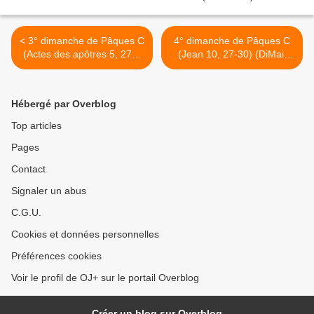
< 3° dimanche de Pâques C
4° dimanche de Pâques C
(Actes des apôtres 5, 27b-
(Jean 10, 27-30) (DiMail
32.40b-41) (DiMail 263)
118) >
Hébergé par Overblog
Top articles
Pages
Contact
Signaler un abus
C.G.U.
Cookies et données personnelles
Préférences cookies
Voir le profil de OJ+ sur le portail Overblog
Créer un blog sur Overblog