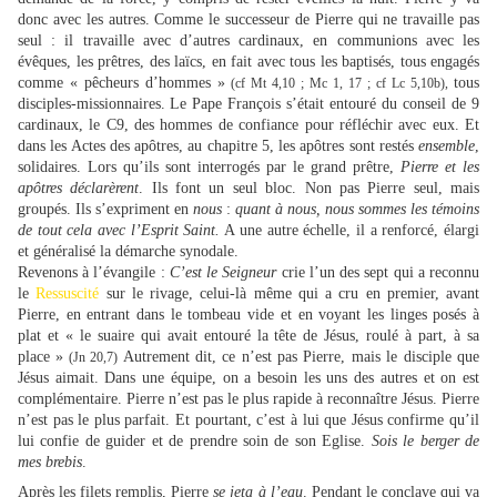
donc avec les autres. Comme le successeur de Pierre qui ne travaille pas
seul : il travaille avec d’autres cardinaux, en communions avec les
évêques, les prêtres, des laïcs, en fait avec tous les baptisés, tous engagés
comme « pêcheurs d’hommes »
tous
(cf Mt 4,10 ; Mc 1, 17 ; cf Lc 5,10b),
disciples-missionnaires.
Le Pape François s’était entouré du conseil de 9
cardinaux, le C9, des hommes de confiance pour réfléchir avec eux. Et
dans les Actes des apôtres, au chapitre 5, les apôtres sont restés
ensemble
,
solidaires. Lors qu’ils sont interrogés par le grand prêtre,
Pierre et les
apôtres déclarèrent
. Ils font un seul bloc. Non pas Pierre seul, mais
groupés. Ils s’expriment en
nous
:
quant à nous, nous sommes les témoins
de tout cela avec l’Esprit Saint.
A une autre échelle, il a renforcé, élargi
et généralisé la démarche synodale.
Revenons à l’évangile :
C’est le Seigneur
crie l’un des sept qui a reconnu
le
Ressuscité
sur le rivage, celui-là même qui a cru en premier, avant
Pierre, en entrant dans le tombeau vide et en voyant les linges posés à
plat et « le suaire qui avait entouré la tête de Jésus, roulé à part, à sa
place »
Autrement dit, ce n’est pas Pierre, mais le disciple que
(Jn 20,7)
Jésus aimait. Dans une équipe, on a besoin les uns des autres et on est
complémentaire. Pierre n’est pas le plus rapide à reconnaître Jésus. Pierre
n’est pas le plus parfait. Et pourtant, c’est à lui que Jésus confirme qu’il
lui confie de guider et de prendre soin de son Eglise.
Sois le berger de
mes brebis
.
Après les filets remplis, Pierre
se jeta à l’eau
. Pendant le conclave qui va