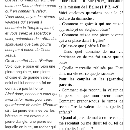
que les hommes ont éliminée,
d’une citation d’Isaïe
fondation
(28,16),
mais que Dieu a choisie parce
de la mission de l’Eglise (
1 P 2, 4-9
).
qu'il en connaît la valeur.
Voici quelques
questions
pour la 2°
Vous aussi, soyez les pierres
lecture du dimanche :
vivantes qui servent à
- Comment et grâce à qui me suis-je
construire le Temple spirituel,
approché(e) du Seigneur Jésus?
et vous serez le sacerdoce
- Comment suis-je une pierre vivante
saint, présentant des offrandes
qui a sa place dans l’Eglise?
spirituelles que Dieu pourra
- Qu’est-ce que j’offre à Dieu?
accepter à cause du Christ
- Dans quel domaine de ma vie
Jésus.
chrétienne ou de ma foi est-ce que je
On lit en effet dans l'Écriture :
bute?
Voici que je pose en Sion une
- Quelle merveille réalisée par Dieu
pierre angulaire, une pierre
dans ma vie est-ce que je raconte?
choisie et de grande valeur ;
Pour les
couples
et les (
grands
-)
celui qui lui donne sa foi ne
parents
:
connaîtra pas la honte
.
- Comment ai-je reconnu la valeur de
Ainsi donc, honneur à vous qui
la personne que mon cœur aime?
avez la foi, mais, pour ceux
Comment prenons-nous le temps de
qui refusent de croire, l'Écriture
reconnaître la valeur de nos (petits-)
dit :
La pierre éliminée par les
enfants?
bâtisseurs est devenue la
- Quand ai-je eu de mal à croire ce que
pierre d'angle, une pierre sur
me racontait ou me disait tel ou tel de
laquelle on bute, un rocher qui
nos (petits-) enfants?