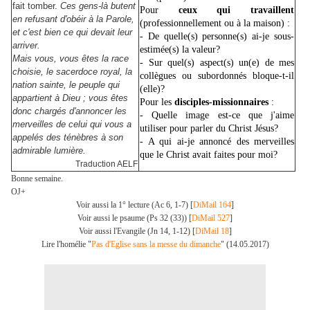
fait tomber.
Ces gens-là butent
Pour
ceux qui travaillent
en refusant d'obéir à la Parole,
(professionnellement ou à la maison) :
et c'est bien ce qui devait leur
- De quelle(s) personne(s) ai-je sous-
arriver.
estimée(s) la valeur?
Mais vous, vous êtes la race
- Sur quel(s) aspect(s) un(e) de mes
choisie, le sacerdoce royal, la
collègues ou subordonnés bloque-t-il
nation sainte, le peuple qui
(elle)?
appartient à Dieu ; vous êtes
Pour les
disciples-missionnaires
:
donc chargés d'annoncer les
- Quelle image est-ce que j'aime
merveilles de celui qui vous a
utiliser pour parler du Christ Jésus?
appelés des ténèbres à son
- A
qui ai-je annoncé des merveilles
admirable lumière.
que le Christ avait faites pour moi?
Traduction AELF
Bonne semaine.
OJ+
Voir aussi la 1° lecture (Ac 6, 1-7) [
DiMail 164
]
Voir aussi le psaume (Ps 32 (33)) [
DiMail 527
]
Voir aussi l'Evangile (Jn 14, 1-12) [
DiMail 18
]
Lire l'homélie "
Pas d'Eglise sans la messe du dimanche
" (14.05.2017)