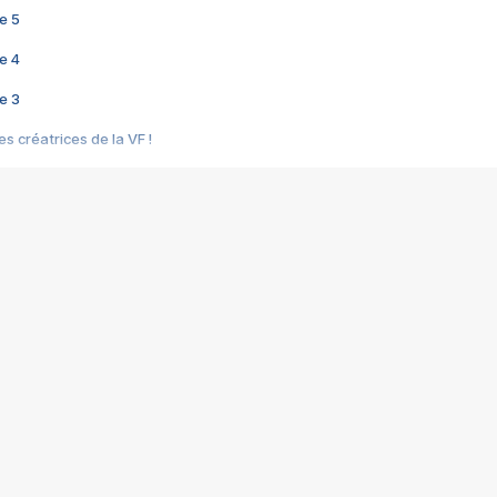
e 5
e 4
e 3
s créatrices de la VF !
e 2
e 1
e Mektoub My Love arrive enfin ! Rencontre avec Shaïn Boumedine et Sal
i : après Toni en famille
elle réalise le bouleversant Dites lui que je l'aime
ais ! Rencontre autour de Vie privée de Rebecca Zlotowski
 de Marguerite, Grave... Rencontre avec Ella Rumpf
 Les Rêveurs, un film intime sur la santé mentale