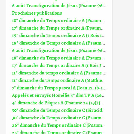
6 août Transfiguration de Jésus (Psaume 96 (97)) (DiMail 646)
Prochaines publications
18° dimanche du Temps ordinaire A (Psaume 144 (145)) (DiMail 538)
17° dimanche du Temps ordinaire A (Psaume 118 (119)) (DiMail 537)
19° dimanche du Temps ordinaire A (1 Rois 19, 9a.11-13a) (DiMail 346)
19° dimanche du Temps ordinaire A (Psaume 84 (85)) (DiMail 539)
6 août Transfiguration de Jésus (Psaume 96 (97)) (DiMail 646)
18° dimanche du Temps ordinaire A (Psaume 144 (145)) (DiMail 538)
17° dimanche du Temps ordinaire A (1 Rois 3, 5.7-12) (Dimail 342)
11° dimanche du temps ordinaire A (Psaume 99 (100)) (DiMail 610)
11° dimanche du Temps ordinaire A (Matthieu 9,36 - 10,8) (DiMail 25)
7° dimanche du Temps pascal A (Jean 17, 1b-11a) (DiMail 20)
Appelés et envoyés Homélie 4° dim TP A (26.04.2026)
4° dimanche de Pâques A (Psaume 22 (23)) (DiMail 521)
30° dimanche du Temps ordinaire C (Siracide 35, 12-14.16-18) (DiMail 296)
30° dimanche du Temps ordinaire C (Psaume 33 (34)) (DiMail 629)
26° dimanche du Temps ordinaire C (Psaume 145 (146)) (DiMail 627)
25° dimanche du Temps ordinaire C (Psaume 112 (113)) (DiMail 626)