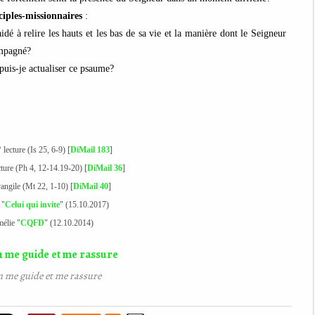
ciples-missionnaires
:
aidé à relire les hauts et les bas de sa vie et la manière dont le Seigneur
ompagné?
uis-je actualiser ce psaume?
 lecture (Is 25, 6-9) [
DiMail 183
]
cture (Ph 4, 12-14.19-20) [
DiMail 36
]
vangile (Mt 22, 1-10) [
DiMail 40
]
 "
Celui qui invite
" (15.10.2017)
mélie "
CQFD
" (12.10.2014)
n me guide et me rassure