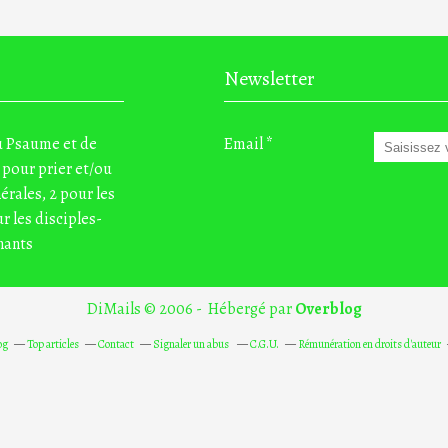
Newsletter
du Psaume et de
Email
 pour prier et/ou
nérales, 2 pour les
r les disciples-
nants
DiMails © 2006 - Hébergé par
Overblog
og
Top articles
Contact
Signaler un abus
C.G.U.
Rémunération en droits d'auteur