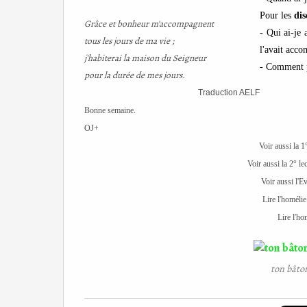
Pour les
dis
Grâce et bonheur m'accompagnent
-
Qui ai-je 
tous les jours de ma vie ;
l'avait acc
j'habiterai la maison du Seigneur
- Comment p
pour la durée de mes jours.
Traduction AELF
Bonne semaine.
OJ+
Voir aussi la 1°
Voir aussi la 2° le
Voir aussi l'E
Lire l'homélie
Lire l'ho
ton bâto