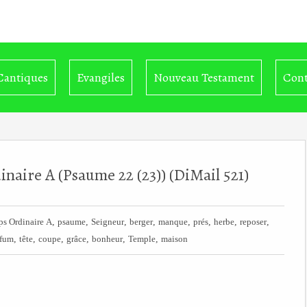
Cantiques
Evangiles
Nouveau Testament
Cont
aire A (Psaume 22 (23)) (DiMail 521)
,
,
,
,
,
,
,
,
s Ordinaire A
psaume
Seigneur
berger
manque
prés
herbe
reposer
,
,
,
,
,
,
rfum
tête
coupe
grâce
bonheur
Temple
maison