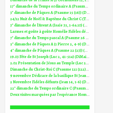
Dimanche de la Trinité A (2 Corinthiens 13, 11-13) (DiMail 330)
17° dimanche du Temps ordinaire A (Psaume 118 (119)) (DiMail 537)
3° dimanche de Pâques A (Psaume 15 (16)) (DiMail 526)
24/12 Nuit de Noël & Baptême du Christ C (Tite 2, 11-14) (DiMail 306)
3° dimanche de l'Avent A (Isaïe 35, 1-6a.10) (DiMail 304)
Larmes et goûte à goûte Homélie Fidèles défunts (2.11.2025)
7° dimanche du Temps pascal A (Psaume 26 (27)) (DiMail 496)
5° dimanche de Pâques A (1 Pierre 2, 4-9) (DiMail 325)
4° dimanche de Pâques A (Psaume 22 (23)) (DiMail 521)
19.03 Fête de St Joseph (Luc 2, 41-51a) (DiMail 439)
2.02 Présentation de Jésus au Temple (Luc 2, 22-40) (DiMail 51)
Dimanche du Christ-Roi C (Psaume 121 (122)) (DiMail 632)
9 novembre Dédicace de la basilique St Jean du Latran (1 Corinthiens 3, 9b-11.16-17) (DiMail 368)
2 Novembre Fidèles défunts (Jean 14, 1-6) (DiMail 18B)
22° dimanche du Temps ordinaire C (Psaume 67 (68)) (DiMail 624)
Deux visites marquées par l'espérance Homélie 16° dim TO C (20.07.2025)