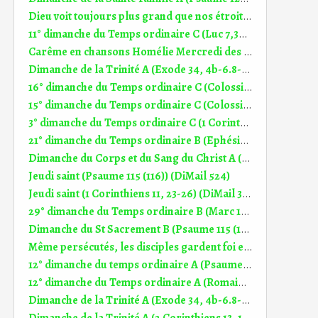
Dieu voit toujours plus grand que nos étroitesses Homélie 20° dim TO A (20.08.2023)
11° dimanche du Temps ordinaire C (Luc 7,36 - 8,3) (DiMail 272)
Carême en chansons Homélie Mercredi des cendres (5.03.2025)
Dimanche de la Trinité A (Exode 34, 4b-6.8-9) (DiMail 168)
16° dimanche du Temps ordinaire C (Colossiens 1, 24-28) (DiMail 469)
15° dimanche du Temps ordinaire C (Colossiens 1, 15-20) (DiMail 468)
3° dimanche du Temps ordinaire C (1 Corinthiens 12, 12-30) (DiMail 442)
21° dimanche du Temps ordinaire B (Ephésiens 5, 21-32) (DiMail 418)
Dimanche du Corps et du Sang du Christ A (1 Corinthiens 10, 16-17) (DiMail 331)
Jeudi saint (Psaume 115 (116)) (DiMail 524)
Jeudi saint (1 Corinthiens 11, 23-26) (DiMail 394)
29° dimanche du Temps ordinaire B (Marc 10, 35-45) (DiMail 91)
Dimanche du St Sacrement B (Psaume 115 (116)) (DiMail 524)
Même persécutés, les disciples gardent foi en Dieu Homélie 12° dim TO A (21.06.2026)
12° dimanche du temps ordinaire A (Psaume 68 (69)) (DiMail 643)
12° dimanche du Temps ordinaire A (Romains 5, 12-15) (DiMail 335)
Dimanche de la Trinité A (Exode 34, 4b-6.8-9) (DiMail 168)