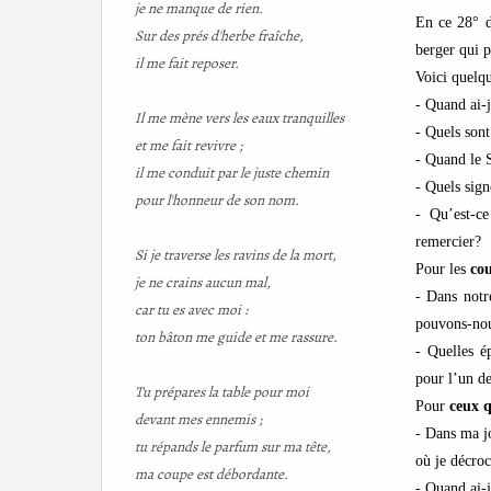
je ne manque de rien.
En ce 28° 
Sur des prés d'herbe fraîche,
berger qui 
il me fait reposer.
Voici quelq
- Quand ai-
Il me mène vers les eaux tranquilles
- Quels sont
et me fait revivre ;
- Quand le S
il me conduit par le juste chemin
- Quels sign
pour l'honneur de son nom.
- Qu’est-c
remercier?
Si je traverse les ravins de la mort,
Pour les
co
je ne crains aucun mal,
- Dans notr
car tu es avec moi :
pouvons-nou
ton bâton me guide et me rassure.
- Quelles ép
pour l’un de
Tu prépares la table pour moi
Pour
ceux q
devant mes ennemis ;
- Dans ma jo
tu répands le parfum sur ma tête,
où je décro
ma coupe est débordante.
- Quand ai-j