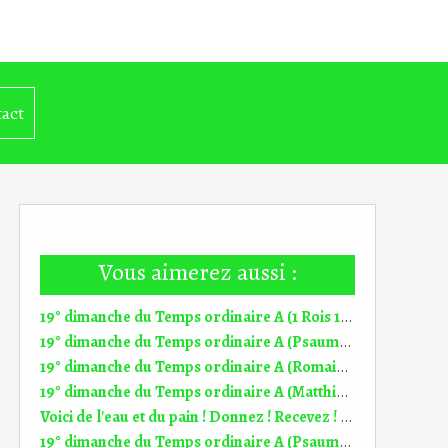
act
Vous aimerez aussi :
19° dimanche du Temps ordinaire A (1 Rois 19, 9a.11-13a) (DiMail 346)
19° dimanche du Temps ordinaire A (Psaume 84 (85)) (DiMail 539)
19° dimanche du Temps ordinaire A (Romains 9, 1-5) (DiMail 347)
19° dimanche du Temps ordinaire A (Matthieu 14, 22-33) (DiMail 348)
Voici de l'eau et du pain ! Donnez ! Recevez ! Homélie 18° dim TO A (2.08.2026)
19° dimanche du Temps ordinaire A (Psaume 84 (85)) (DiMail 539)