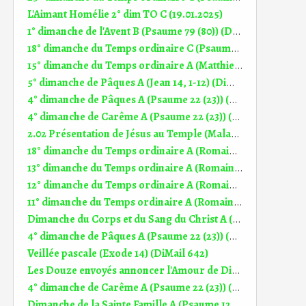
L'Aimant Homélie 2° dim TO C (19.01.2025)
1° dimanche de l'Avent B (Psaume 79 (80)) (DiMail 558)
18° dimanche du Temps ordinaire C (Psaume 89 (90)) (DiMail 621)
15° dimanche du Temps ordinaire A (Matthieu 13, 1-23) (DiMail 29)
5° dimanche de Pâques A (Jean 14, 1-12) (DiMail 18)
4° dimanche de Pâques A (Psaume 22 (23)) (DiMail 521)
4° dimanche de Carême A (Psaume 22 (23)) (DiMail 521)
2.02 Présentation de Jésus au Temple (Malachie 3, 1-4) (DiMail 444)
18° dimanche du Temps ordinaire A (Romains 8, 35.37-39) (DiMail 345)
13° dimanche du Temps ordinaire A (Romains 6, 3-4.8-11) (DiMail 338)
12° dimanche du Temps ordinaire A (Romains 5, 12-15) (DiMail 335)
11° dimanche du Temps ordinaire A (Romains 5, 6-11) (DiMail 334)
Dimanche du Corps et du Sang du Christ A (Jean 6, 51-58) (DiMail 23)
4° dimanche de Pâques A (Psaume 22 (23)) (DiMail 521)
Veillée pascale (Exode 14) (DiMail 642)
Les Douze envoyés annoncer l'Amour de Dieu et la croix Homélie 15° dim TO B (11.07.2021)
4° dimanche de Carême A (Psaume 22 (23)) (DiMail 521)
Dimanche de la Sainte Famille A (Psaume 127 (128)) (DiMail 637)