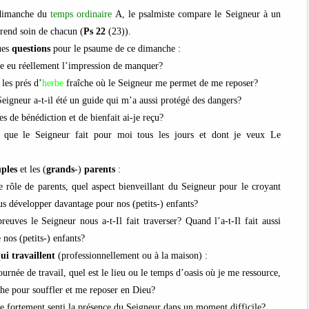
dimanche du
temps ordinaire
A, le psalmiste compare le Seigneur à un
prend soin de chacun (
Ps 22
(23)).
ues
questions
pour le psaume de ce dimanche :
je eu réellement l’impression de manquer?
 les prés d’
herbe
fraîche où le Seigneur me permet de me reposer?
eigneur a-t-il été un guide qui m’a aussi protégé des dangers?
es de bénédiction et de bienfait ai-je reçu?
e que le Seigneur fait pour moi tous les jours et dont je veux Le
uples
et les (
grands
-)
parents
:
e rôle de parents, quel aspect bienveillant du Seigneur pour le croyant
s développer davantage pour nos (petits-) enfants?
reuves le Seigneur nous a-t-Il fait traverser? Quand l’a-t-Il fait aussi
 nos (petits-) enfants?
ui travaillent
(professionnellement ou à la maison) :
urnée de travail, quel est le lieu ou le temps d’oasis où je me ressource,
che pour souffler et me reposer en Dieu?
e fortement senti la présence du Seigneur dans un moment difficile?