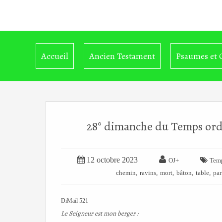
Accueil
Ancien Testament
Psaumes et 
28° dimanche du Temps ordin


12 octobre 2023

OJ+
Temp
,
,
,
,
,
chemin
ravins
mort
bâton
table
pa
DiMail 521
Le Seigneur est mon berger :