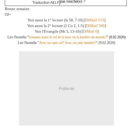
pas touché(e) ?
Traduction AELF
Bonne semaine.
OJ+
Voir aussi la 1° lecture (Is 58, 7-10) [
DiMail 153
]
Voir aussi la 2° lecture (1 Co 2, 1-5) [
DiMail 500
]
Voir l'Evangile (Mt 5, 13-16) [
DiMail 6
]
Lire l'homélie
"
Sommes-nous le sel de la terre ou la lumière du monde?
" (8.02.2026)
Lire l'homélie "
Avec ou sans sel? Avec ou sans lumière?
" (9.02.2020)
Publicité