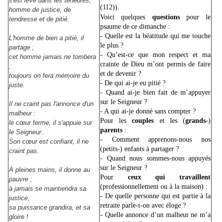
s'est levé dans les ténèbres,
(112)).
homme de justice, de
Voici quelques
questions
pour le
tendresse et de pitié.
psaume de ce dimanche :
- Quelle est la béatitude qui me touche
L'homme de bien a pitié, il
le plus ?
partage ;
- Qu’est-ce que mon respect et ma
cet homme jamais ne tombera
crainte de Dieu m’ont permis de faire
;
et de devenir ?
toujours on fera mémoire du
- De qui ai-je eu pitié ?
juste.
- Quand ai-je bien fait de m’appuyer
sur le Seigneur ?
Il ne craint pas l'annonce d'un
- A qui ai-je donné sans compter ?
malheur :
Pour les
couples
et les (
grands
-)
le cœur ferme, il s'appuie sur
parents
:
le Seigneur.
- Comment apprenons-nous nos
Son cœur est confiant, il ne
(petits-) enfants à partager ?
craint pas.
- Quand nous sommes-nous appuyés
sur le Seigneur ?
À pleines mains, il donne au
Pour
ceux qui travaillent
pauvre ;
(professionnellement ou à la maison) :
à jamais se maintiendra sa
- De quelle personne qui est partie à la
justice,
retraite parle-t-on avec éloge ?
sa puissance grandira, et sa
- Quelle annonce d’un malheur ne m’a
gloire !