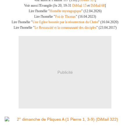
Voir aussi le Psaume 117 (118) [
DiMail 321
]
Voir aussi l'Evangile (Jn 20, 19-31
DiMail 15
et
DiMail 68
]
Lire l'homélie "
Homélie mystagogique
" (12.04.2026)
Lire l'homélie "
Foi de Thomas
" (16.04.2023)
Lire l'homélie "
Une Eglise boostée par la résurrection du Christ
" (16.04.2020)
Lire l'homélie "
Le Ressuscité et la communauté des disciples
" (23.04.2017)
Publicité