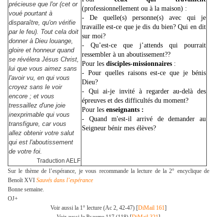
précieuse que l'or (cet or
(professionnellement ou à la maison) :
voué pourtant à
- De quelle(s) personne(s) avec qui je
disparaître, qu'on vérifie
travaille est-ce que je dis du bien? Qui en dit
par le feu). Tout cela doit
sur moi?
donner à Dieu louange,
- Qu’est-ce que j’attends qui pourrait
gloire et honneur quand
ressembler à un aboutissement??
se révélera Jésus Christ,
Pour les
disciples-missionnaires
:
lui que vous aimez sans
- Pour quelles raisons est-ce que je bénis
l'avoir vu, en qui vous
Dieu?
croyez sans le voir
- Qui ai-je invité à regarder au-delà des
encore ; et vous
épreuves et des difficultés du moment
?
tressaillez d'une joie
Pour les
enseignants :
inexprimable qui vous
- Quand m'est-il arrivé de demander au
transfigure, car vous
Seigneur bénir mes élèves?
allez obtenir votre salut
qui est l'aboutissement
de votre foi.
Traduction AELF
Sur le thème de l’espérance, je vous recommande la lecture de la 2° encyclique de
Benoît XVI
Sauvés dans l’espérance
Bonne semaine.
OJ+
Voir aussi la 1° lecture (Ac 2, 42-47) [
DiMail 161
]