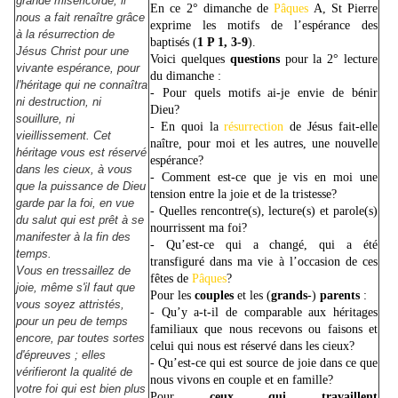
grande miséricorde, il
En ce 2° dimanche de
Pâques
A, St Pierre
nous a fait renaître grâce
exprime les motifs de l’espérance des
à la résurrection de
baptisés (
1 P 1, 3-9
).
Jésus Christ pour une
Voici quelques
questions
pour la 2° lecture
vivante espérance, pour
du dimanche :
l'héritage qui ne connaîtra
- Pour quels motifs ai-je envie de bénir
ni destruction, ni
Dieu?
souillure, ni
- En quoi la
résurrection
de Jésus fait-elle
vieillissement. Cet
naître, pour moi et les autres, une nouvelle
héritage vous est réservé
espérance?
dans les cieux, à vous
- Comment est-ce que je vis en moi une
que la puissance de Dieu
tension entre la joie et de la tristesse?
garde par la foi, en vue
- Quelles rencontre(s), lecture(s) et parole(s)
du salut qui est prêt à se
nourrissent ma foi?
manifester à la fin des
- Qu’est-ce qui a changé, qui a été
temps.
transfiguré dans ma vie à l’occasion de ces
Vous en tressaillez de
fêtes de
Pâques
?
joie, même s'il faut que
Pour les
couples
et les (
grands
-)
parents
:
vous soyez attristés,
- Qu’y a-t-il de comparable aux héritages
pour un peu de temps
familiaux que nous recevons ou faisons et
encore, par toutes sortes
celui qui nous est réservé dans les cieux?
d'épreuves ; elles
- Qu’est-ce qui est source de joie dans ce que
vérifieront la qualité de
nous vivons en couple et en famille?
votre foi qui est bien plus
Pour
ceux qui travaillent