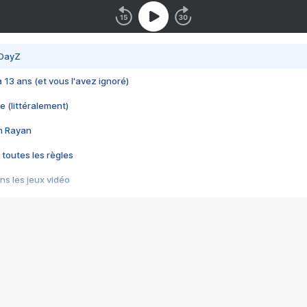
 DayZ
 a 13 ans (et vous l'avez ignoré)
e (littéralement)
im Rayan
 toutes les règles
s les jeux vidéo
us choquant de Rockstar ? - Le scandale BULLY
e plus moche de Steam
du RÊVE tourne au CAUCHEMAR
pendant 8 heures
it… à tort