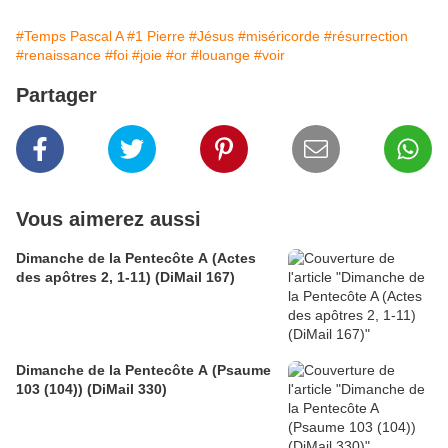
#Temps Pascal A
#1 Pierre
#Jésus
#miséricorde
#résurrection
#renaissance
#foi
#joie
#or
#louange
#voir
Partager
Vous aimerez aussi
Dimanche de la Pentecôte A (Actes
des apôtres 2, 1-11) (DiMail 167)
Dimanche de la Pentecôte A (Psaume
103 (104)) (DiMail 330)