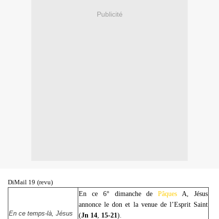
Publicité
DiMail 19
(revu)
En ce 6° dimanche de
Pâques
A, Jésus
annonce le don et la venue de l’Esprit Saint
En ce temps-là, Jésus
(
Jn
14
,
15-21
).