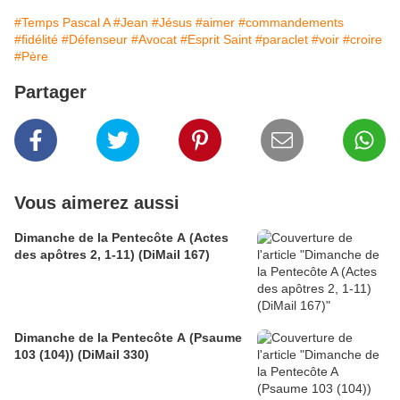
#Temps Pascal A
#Jean
#Jésus
#aimer
#commandements
#fidélité
#Défenseur
#Avocat
#Esprit Saint
#paraclet
#voir
#croire
#Père
Partager
Vous aimerez aussi
Dimanche de la Pentecôte A (Actes
des apôtres 2, 1-11) (DiMail 167)
Dimanche de la Pentecôte A (Psaume
103 (104)) (DiMail 330)