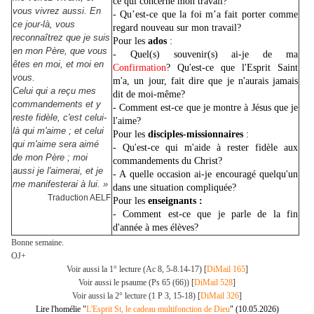
ce qui concerne mon travail?
vous vivrez aussi. En
- Qu’est-ce que la foi m’a fait porter comme
ce jour-là, vous
regard nouveau sur mon travail?
reconnaîtrez que je suis
Pour les
ados
:
en mon Père, que vous
- Quel(s) souvenir(s) ai-je de ma
êtes en moi, et moi en
Confirmation
? Qu'est-ce que l'Esprit Saint
vous.
m'a, un jour, fait dire que je n'aurais jamais
Celui qui a reçu mes
dit de moi-même?
commandements et y
- Comment est-ce que je montre à Jésus que je
reste fidèle, c'est celui-
l'aime?
là qui m'aime ; et celui
Pour les
disciples-missionnaires
:
qui m'aime sera aimé
- Qu'est-ce qui m'aide à rester fidèle aux
de mon Père ; moi
commandements du Christ?
aussi je l'aimerai, et je
- A quelle occasion ai-je encouragé quelqu'un
me manifesterai à lui. »
dans une situation compliquée?
Traduction AELF
Pour les
enseignants :
- Comment e
s
t-ce que je parle de la fin
d'année à me
s
élève
s
?
Bonne semaine.
OJ+
Voir aussi la 1° lecture (Ac 8, 5-8.14-17) [
DiMail 165
]
Voir aussi le psaume (Ps 65 (66)) [
DiMail 528
]
Voir aussi la 2° lecture (1 P 3, 15-18) [
DiMail 326
]
Lire l'homélie "
L'Esprit St, le cadeau multifonction de Dieu
" (10.05.2026)