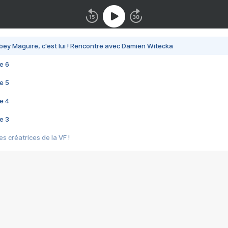
bey Maguire, c'est lui ! Rencontre avec Damien Witecka
e 6
e 5
e 4
e 3
s créatrices de la VF !
e 2
e 1
e Mektoub My Love arrive enfin ! Rencontre avec Shaïn Boumedine et Sal
i : après Toni en famille