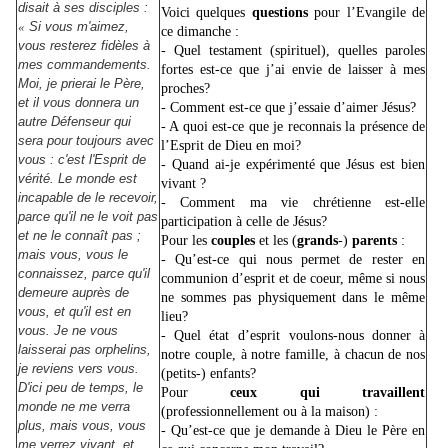
disait à ses disciples :
Voici quelques
questions
pour l’Evangile de
«
Si vous m'aimez,
ce dimanche :
vous resterez fidèles à
- Quel testament (spirituel), quelles paroles
mes commandements.
fortes est-ce que j’ai envie de laisser à mes
Moi, je prierai le Père,
proches?
et il vous donnera un
- Comment est-ce que j’essaie d’aimer Jésus?
autre Défenseur qui
- A quoi est-ce que je reconnais la présence de
sera pour toujours avec
l’Esprit de Dieu en moi?
vous : c'est l'Esprit de
- Quand ai-je expérimenté que Jésus est bien
vérité. Le monde est
vivant ?
incapable de le recevoir,
- Comment ma vie chrétienne est-elle
parce qu'il ne le voit pas
participation à celle de Jésus?
et ne le connaît pas ;
Pour les
couples
et les (
grands
-)
parents
:
mais vous, vous le
- Qu’est-ce qui nous permet de rester en
connaissez, parce qu'il
communion d’esprit et de coeur, même si nous
demeure auprès de
ne sommes pas physiquement dans le même
vous, et qu'il est en
lieu?
vous. Je ne vous
- Quel état d’esprit voulons-nous donner à
laisserai pas orphelins,
notre couple, à notre famille, à chacun de nos
je reviens vers vous.
(petits-) enfants?
D'ici peu de temps, le
Pour
ceux qui travaillent
monde ne me verra
(professionnellement ou à la maison) :
plus, mais vous, vous
- Qu’est-ce que je demande à Dieu le Père en
me verrez vivant, et