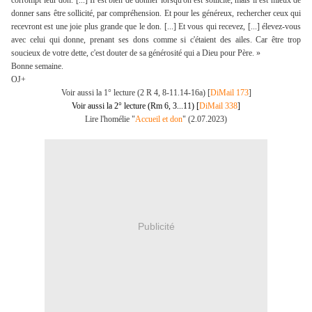
corrompt leur don. [...] Il est bien de donner lorsqu'on est sollicité, mais il est mieux de
donner sans être sollicité, par compréhension. Et pour les généreux, rechercher ceux qui
recevront est une joie plus grande que le don. [...] Et vous qui recevez, [...] élevez-vous
avec celui qui donne, prenant ses dons comme si c'étaient des ailes. Car être trop
soucieux de votre dette, c'est douter de sa générosité qui a Dieu pour Père. »
Bonne semaine.
OJ+
Voir aussi la 1° lecture (2 R 4, 8-11.14-16a) [
DiMail 173
]
Voir aussi la 2° lecture (Rm 6, 3...11) [
DiMail 338
]
Lire l'homélie "
Accueil et don
" (2.07.2023)
Publicité