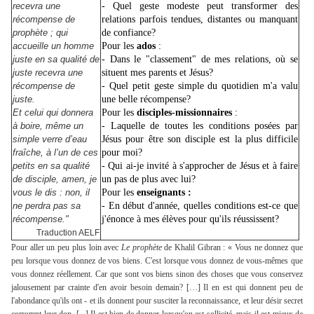
recevra une
- Quel geste modeste peut transformer des
récompense de
relations parfois tendues, distantes ou manquant
prophète ; qui
de confiance?
accueille un homme
Pour les
ados
:
juste en sa qualité de
- Dans le "classement" de mes relations, où se
juste recevra une
situent mes parents et Jésus?
récompense de
- Quel petit geste simple du quotidien m'a valu
juste.
une belle récompense?
Et celui qui donnera
Pour les
disciples-missionnaires
:
à boire, même un
- Laquelle de toutes les conditions posées par
simple verre d’eau
Jésus pour être son disciple est la plus difficile
fraîche, à l’un de ces
pour moi?
petits en sa qualité
- Qui
ai-je invité à s'approcher de Jésus et à faire
de disciple, amen, je
un pas de plus avec lui
?
vous le dis : non, il
Pour les
enseignants :
ne perdra pas sa
- En début d'année, quelles conditions est-ce que
récompense."
j'énonce à mes élèves pour qu'ils réussissent?
Traduction AELF
Pour aller un peu plus loin avec
Le prophète
de Khalil Gibran : « Vous ne donnez que
peu lorsque vous donnez de vos biens. C'est lorsque vous donnez de vous-mêmes que
vous donnez réellement. Car que sont vos biens sinon des choses que vous conservez
jalousement par crainte d'en avoir besoin demain? […] Il en est qui donnent peu de
l'abondance qu'ils ont - et ils donnent pour susciter la reconnaissance, et leur désir secret