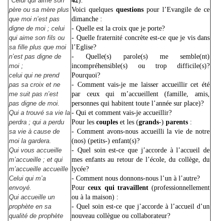
"Celui qui aime son
42
).
père ou sa mère plus
Voici quelques
questions
pour l’Evangile de ce
que moi n’est pas
dimanche :
digne de moi ; celui
- Quelle est la croix que je porte?
qui aime son fils ou
- Quelle fraternité concrète est-ce que je vis dans
sa fille plus que moi
l’Eglise?
n’est pas digne de
- Quelle(s) parole(s) me semble(nt)
moi ;
incompréhensible(s) ou trop difficile(s)?
celui qui ne prend
Pourquoi?
pas sa croix et ne
- Comment vais-je me laisser accueillir cet été
me suit pas n’est
par ceux qui m’accueillent (famille, amis,
pas digne de moi.
personnes qui habitent toute l’année sur place)?
Qui a trouvé sa vie la
- Qui et comment vais-je accueillir?
perdra ; qui a perdu
Pour les
couples
et les (
grands
-)
parents
:
sa vie à cause de
- Comment avons-nous accueilli la vie de notre
moi la gardera.
(nos) (petits-) enfant(s)?
Qui vous accueille
- Quel soin est-ce que j’accorde à l’accueil de
m’accueille ; et qui
mes enfants au retour de l’école, du collège, du
m’accueille accueille
lycée?
Celui qui m’a
- Comment nous donnons-nous l’un à l’autre?
envoyé.
Pour
ceux qui travaillent
(professionnellement
Qui accueille un
ou à la maison) :
prophète en sa
- Quel soin est-ce que j’accorde à l’accueil d’un
qualité de prophète
nouveau collègue ou collaborateur?