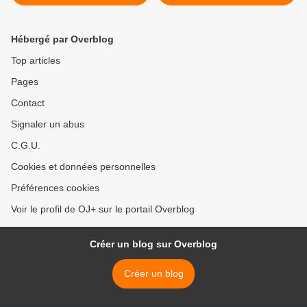
Dieu Homélie 12° dim TO A
4.8-11) (DiMail 338) >
(21.06.2026)
Hébergé par Overblog
Top articles
Pages
Contact
Signaler un abus
C.G.U.
Cookies et données personnelles
Préférences cookies
Voir le profil de OJ+ sur le portail Overblog
Créer un blog sur Overblog
Créer un blog