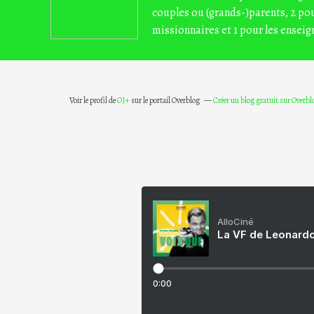
couples ou (grands-)parents, 2 pou
missionnaires et 1 pour les enseig
Voir le profil de
OJ+
sur le portail Overblog
Créer un blog gratuit sur Overbl
AlloCiné
La VF de Leonardo
0:00