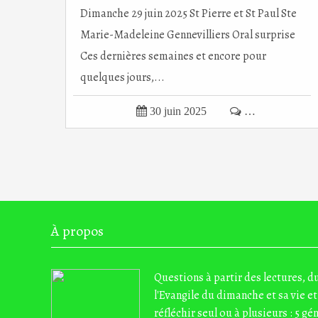
Dimanche 29 juin 2025 St Pierre et St Paul Ste
Marie-Madeleine Gennevilliers Oral surprise
Ces dernières semaines et encore pour
quelques jours,...

30 juin 2025

…
À propos
Questions à partir des lectures, 
l'Evangile du dimanche et sa vie et
réfléchir seul ou à plusieurs : 5 gé