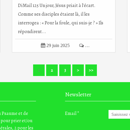
DiMail 125 Un jour, Jésus priait à l'écart.
Comme ses disciples étaient là, il les
interrogea : « Pour la foule, qui suis-je ? » Ils
répondirent...

29 juin 2025

…
1
2
3
>
>>
Newsletter
du Psaume et de
Email
 pour prier et/ou
nérales, 2 pour les