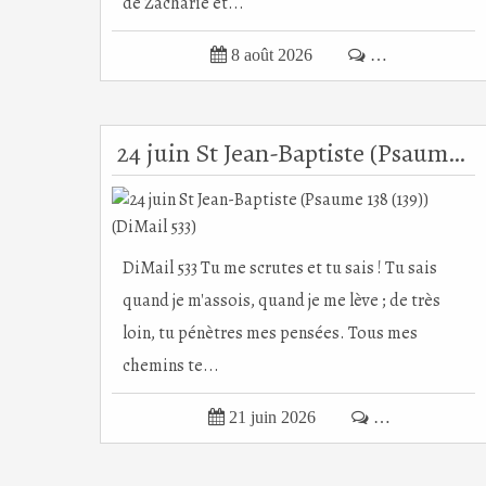
de Zacharie et...

8 août 2026

…
24 juin St Jean-Baptiste (Psaume 138 (139)) (DiMail 533)
DiMail 533 Tu me scrutes et tu sais ! Tu sais
quand je m'assois, quand je me lève ; de très
loin, tu pénètres mes pensées. Tous mes
chemins te...

21 juin 2026

…