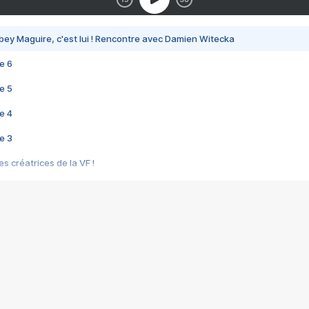
bey Maguire, c'est lui ! Rencontre avec Damien Witecka
e 6
e 5
e 4
e 3
s créatrices de la VF !
e 2
e 1
e Mektoub My Love arrive enfin ! Rencontre avec Shaïn Boumedine et Sal
i : après Toni en famille
elle réalise le bouleversant Dites lui que je l'aime