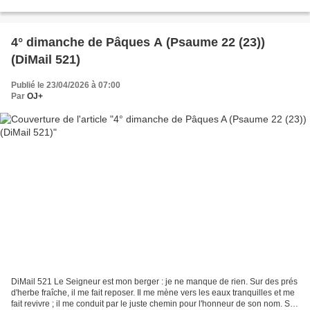
communié au Corps du Christ ? Un néophyte....
4° dimanche de Pâques A (Psaume 22 (23))
(DiMail 521)
Publié le 23/04/2026 à 07:00
Par
OJ+
DiMail 521 Le Seigneur est mon berger : je ne manque de rien. Sur des prés
d'herbe fraîche, il me fait reposer. Il me mène vers les eaux tranquilles et me
fait revivre ; il me conduit par le juste chemin pour l'honneur de son nom. Si