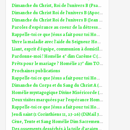
Dimanche du Christ, Roi de l'univers B (Psaume 92 (93)) (DiMail 601)
Dimanche du Christ Roi de l'univers B (Apocalypse 1, 5-8) (DiMail 431)
Dimanche du Christ Roi de l'univers B (Jean 18, 33-37) (DiMail 96)
Paroles d'espérance au coeur de la détresse 33° dim TO B (17;11.2024)
Rappelle-toi ce que Jésus a fait pour toi Homélie st sacrement du Corps et du sang du Christ A (7.06.2026)
Vivre la maladie avec l'aide du Seigneur Homélie 6° dim TO A (15.02.2026)
Liant, esprit d'équipe, communion à domicile et pain béni Homélie St Sacrement Corps et Sang du Christ C (22.06.2025)
Pardonne-moi ! Homélie 4° dim Carême C (30.03.2025)
Prêts pour le mariage ? Homélie 27° dim TO B (6.10.2024)
Prochaines publications
Rappelle-toi ce que Jésus a fait pour toi Homélie st sacrement du Corps et du sang du Christ A (7.06.2026)
Dimanche du Corps et du Sang du Christ A (Jean 6, 51-58) (DiMail 23)
Homélie mystagogique Divine Miséricorde (12.04.2026)
Deux visites marquées par l'espérance Homélie 16° dim TO C (20.07.2025)
Rappelle-toi ce que Jésus a fait pour toi Homélie st sacrement du Corps et du sang du Christ A (7.06.2026)
Jeudi saint (1 Corinthiens 11, 23-26) (DiMail 394)
Cène, Tente et Sang Homélie Dim Sacrement Corps et Sang du Christ B (2.06.2024)
Des ossements desséchés à la toile d'araignée Homélie 3° dim TO C (23.01.2022)