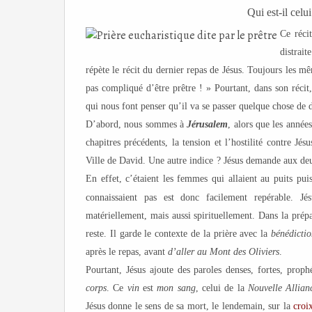
Qui est-il celu
Ce réci
distrai
répète le récit du dernier repas de Jésus. Toujours les m
pas compliqué d’être prêtre ! » Pourtant, dans son récit,
qui nous font penser qu’il va se passer quelque chose de d
D’abord, nous sommes à
Jérusalem
, alors que les années
chapitres précédents, la tension et l’hostilité contre Jé
Ville de David. Une autre indice ? Jésus demande aux de
En effet, c’étaient les femmes qui allaient au puits p
connaissaient pas est donc facilement repérable. J
matériellement, mais aussi spirituellement. Dans la prépara
reste. Il garde le contexte de la prière avec la
bénédicti
après le repas, avant
d’aller au Mont des Oliviers
.
Pourtant, Jésus ajoute des paroles denses, fortes, prop
corps
. Ce
vin
est
mon sang
, celui de la
Nouvelle Allian
Jésus donne le sens de sa mort, le lendemain, sur la
croi