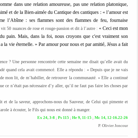
omme dans une relation amoureuse, pas une relation platonique,
aimé et de la
B
ien-aimée d
u
Cantique des cantiques : « l’amour est
me l’Abîme : ses flammes sont des flammes de feu, fournaise
« Ceci est mon
it 50 nuances de rose et rouge-passion et dit à l’autre :
 du pain. Mais, dans la foi, nous croyons que c'est vraiment son
 a la vie éternelle. » Par amour
pour nous
et par amitié,
Jésus a
fai
t
ce ? Une personne rencontrée cette semaine me disait qu’elle avait du
ndé quand cela avait commencé. Elle a répondu : « Depuis que je ne vais
r de mon lit, de m’habiller, de retrouver la communauté. » Elle a continué
e ce n’était pas nécessaire d’y aller, qu’il ne faut pas faire les choses par
ût et de la saveur, approchons-nous du Sauveur, de Celui qui pimente et
 Parole à écouter, le Fils qui nous est donné à manger.
Ex 24, 3-8
;
Ps 115
;
He 9, 11-15
;
Mc 14, 12-16.22-26
P. Olivier Joncour