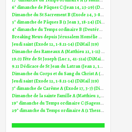
17° dimanche du Temps ordinaire A (Psaume 118 (119)) (DiMail 537)
6° dimanche de Pâques C (Jean 14, 23-29) (DiMail 120)
Dimanche du St Sacrement B (Exode 24, 3-8) (DiMail 219)
5° dimanche de Pâques B (1 Jean 3, 18-24) (DiMail 397)
4° dimanche du Temps ordinaire B (Deutéronome 18, 15-20) (DiMail 198a)
Breaking News depuis Jérusalem Homélie Dimanche de Pâques (5.04.2026)
Jeudi saint (Exode 12, 1-8.11-14) (DiMail 319)
Dimanche des Rameaux A (Matthieu 21, 1-11) (DiMail 13)
19.03 Fête de St Joseph (Luc 2, 41-51a) (DiMail 439)
9.11 Dédicace de St Jean du Latran (Jean 2, 13-22) (DiMail 94)
Dimanche du Corps et du Sang du Christ A (Deutéronome 8, 2-3.14b-16a) (DiMail 169)
Jeudi saint (Exode 12, 1-8.11-14) (DiMail 319)
3° dimanche de Carême A (Exode 17, 3-7) (DiMail 156)
Dimanche de la sainte Famille A (Matthieu 2, 13-15.19-23) (DiMail 307)
19° dimanche du Temps ordinaire C (Sagesse 18, 6-9) (DiMail 284)
29° dimanche du Temps ordinaire A (1 Thessaloniciens 1, 1-5b) (DiMail 364)