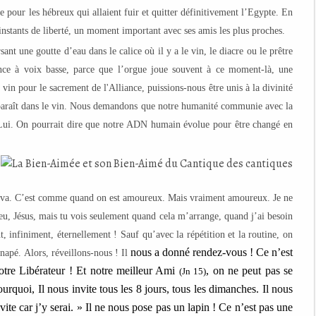
e pour les hébreux qui allaient fuir et quitter définitivement l’Egypte. En
 instants de liberté, un moment important avec ses amis les plus proches.
sant une goutte d’eau dans le calice où il y a le vin, le diacre ou le prêtre
nce à voix basse, parce que l’orgue joue souvent à ce moment-là, une
vin pour le sacrement de l'Alliance, puissions-nous être unis à la divinité
isparaît dans le vin. Nous demandons que notre humanité communie avec la
Lui. On pourrait dire que notre ADN humain évolue pour être changé en
n y va. C’est comme quand on est amoureux. Mais vraiment amoureux. Je ne
 peu, Jésus, mais tu vois seulement quand cela m’arrange, quand j’ai besoin
t, infiniment, éternellement ! Sauf qu’avec la répétition et la routine, on
nous a donné rendez-vous ! Ce n’est
napé. Alors, réveillons-nous ! Il
otre Libérateur
! Et notre meilleur
A
mi
, on ne peut pas se
(Jn 15)
pourquoi,
I
l nous invite tous les 8 jours, tous les dimanches. Il nous
vite car j’
y serai
. » Il ne nous pose pas un lapin ! Ce n’est pas une