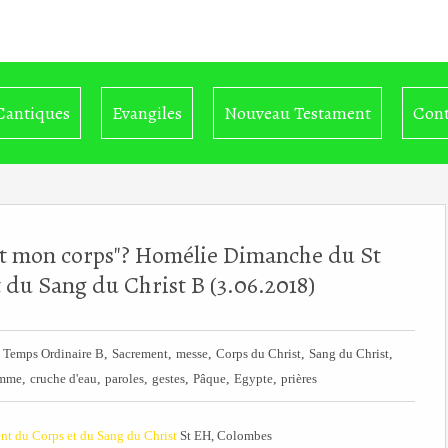
Cantiques
Evangiles
Nouveau Testament
Cont
i est mon corps"? Homélie Dimanche du St
du Sang du Christ B (3.06.2018)
,
,
,
,
,
,
Temps Ordinaire B
Sacrement
messe
Corps du Christ
Sang du Christ
,
,
,
,
,
,
mme
cruche d'eau
paroles
gestes
Pâque
Egypte
prières
nt du Corps et du Sang du Christ
St EH, Colombes