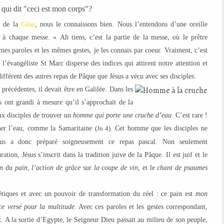
i qui dit "ceci est mon corps"?
t de la
Cène
, nous le connaissons bien. Nous l’entendons d’une oreille
te à chaque messe. « Ah tiens, c’est la partie de la messe, où le prêtre
êmes paroles et les mêmes gestes, je les connais par coeur. Vraiment, c’est
 l’évangéliste St Marc disperse des indices qui attirent notre attention et
ifférent des autres repas de Pâque que Jésus a vécu avec ses disciples.
 précédentes, il devait être en Galilée. Dans les
sus ont grandi à mesure qu’il s’approchait de la
ux disciples de trouver un
homme qui porte une cruche d’eau
. C’est rare !
uiser l’eau, comme la Samaritaine
(Jn 4)
Cet homme que les disciples ne
.
ésus a donc préparé soigneusement ce repas pascal. Non seulement
tion, Jésus s’inscrit dans la tradition juive de la Pâque. Il est juif et le
on
du
pain
,
l’action de grâce
sur
la coupe de vin
, et le
chant de psaumes
hétiques et avec un pouvoir de transformation du réel : ce pain est
mon
ce versé pour la multitude
. Avec ces paroles et les gestes correspondant,
x
. A la sortie d’Egypte, le Seigneur Dieu passait au milieu de son peuple,