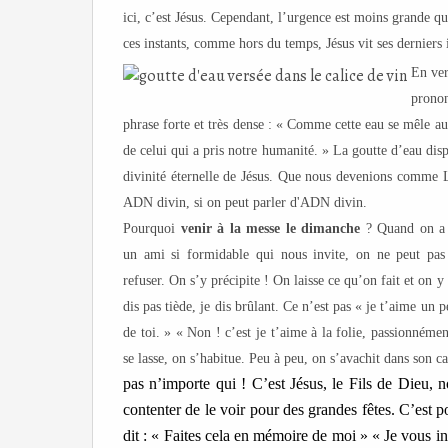
ici, c’est Jésus. Cependant, l’urgence est moins grande qu
ces instants, comme hors du temps, Jésus vit ses derniers
En ver
prono
phrase forte et très dense : « Comme cette eau se mêle au 
de celui qui a pris notre humanité. » La goutte d’eau d
divinité éternelle de Jésus. Que nous devenions comme 
ADN divin, si on peut parler d'ADN divin.
Pourquoi
venir à la messe le dimanche
? Quand on a
un ami si formidable qui nous invite, on ne peut pas
refuser. On s’y précipite ! On laisse ce qu’on fait et o
dis pas tiède, je dis brûlant. Ce n’est pas « je t’aime un
de toi. » « Non ! c’est je t’aime à la folie, passionnémen
se lasse, on s’habitue. Peu à peu, on s’avachit dans son ca
pas n’importe qui ! C
’est Jésus,
le Fils de Dieu,
n
contenter de
l
e voir pour
d
es grandes fêtes. C’est 
dit : « Faites cela en mémoire de moi » « Je
vous
in