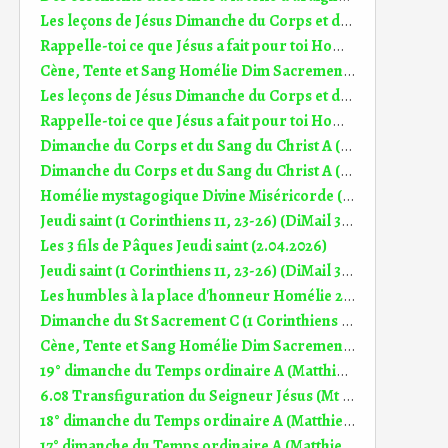
Les leçons de Jésus Dimanche du Corps et du Sang du Christ C (22.06.2019)
Rappelle-toi ce que Jésus a fait pour toi Homélie st sacrement du Corps et du sang du Christ A (7.06.2026)
Cène, Tente et Sang Homélie Dim Sacrement Corps et Sang du Christ B (2.06.2024)
Les leçons de Jésus Dimanche du Corps et du Sang du Christ C (22.06.2019)
Rappelle-toi ce que Jésus a fait pour toi Homélie st sacrement du Corps et du sang du Christ A (7.06.2026)
Dimanche du Corps et du Sang du Christ A (1 Corinthiens 10, 16-17) (DiMail 331)
Dimanche du Corps et du Sang du Christ A (Jean 6, 51-58) (DiMail 23)
Homélie mystagogique Divine Miséricorde (12.04.2026)
Jeudi saint (1 Corinthiens 11, 23-26) (DiMail 394)
Les 3 fils de Pâques Jeudi saint (2.04.2026)
Jeudi saint (1 Corinthiens 11, 23-26) (DiMail 394)
Les humbles à la place d'honneur Homélie 22° dim TO C (31.08.2025)
Dimanche du St Sacrement C (1 Corinthiens 11, 23-26) (DiMail 394)
Cène, Tente et Sang Homélie Dim Sacrement Corps et Sang du Christ B (2.06.2024)
19° dimanche du Temps ordinaire A (Matthieu 14, 22-33) (DiMail 348)
6.08 Transfiguration du Seigneur Jésus (Mt 17, 1-9) (DiMail 644)
18° dimanche du Temps ordinaire A (Matthieu 14, 13-21) (DiMail 32)
17° dimanche du Temps ordinaire A (Matthieu 13, 44-52) (DiMail 31)