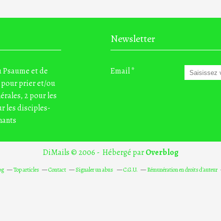
Newsletter
du Psaume et de
Email
 pour prier et/ou
nérales, 2 pour les
r les disciples-
nants
DiMails © 2006 - Hébergé par
Overblog
og
Top articles
Contact
Signaler un abus
C.G.U.
Rémunération en droits d'auteur