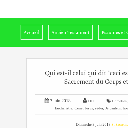
Accueil
Ancien Testament
Psaumes et 
Qui est-il celui qui dit "cec
Sacrement du Corps et 


3 juin 2018

OJ+
Homélies
,
,
,
,
,
Eucharistie
Cène
Jésus
séder
Jérusalem
ho
Dimanche 3 juin 2018
St Sacreme