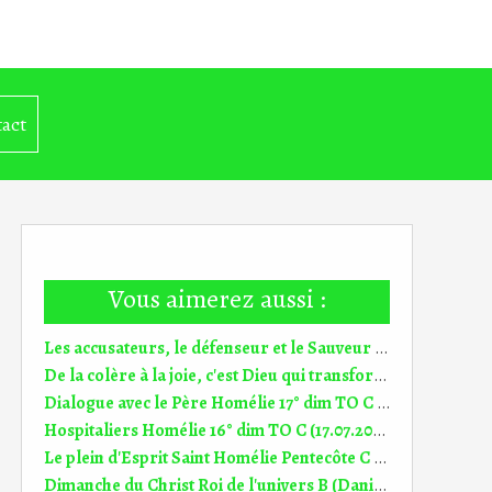
act
Vous aimerez aussi :
Les accusateurs, le défenseur et le Sauveur Dim Christ, roi de l'univers C (20.11.2022)
De la colère à la joie, c'est Dieu qui transforme 24° dim TO C (11.09.2022)
Dialogue avec le Père Homélie 17° dim TO C (24.07.2022)
Hospitaliers Homélie 16° dim TO C (17.07.2022)
Le plein d'Esprit Saint Homélie Pentecôte C (5.06.2022)
Dimanche du Christ Roi de l'univers B (Daniel 7, 13-14) (DiMail 242)