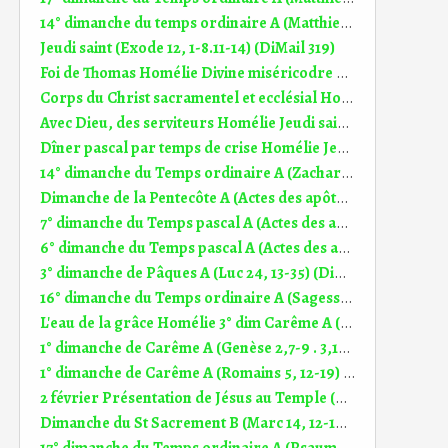
14° dimanche du temps ordinaire A (Matthieu 11, 25-30) (DiMail 28)
Jeudi saint (Exode 12, 1-8.11-14) (DiMail 319)
Foi de Thomas Homélie Divine miséricodre 2° dim TP A 16.04.2023)
Corps du Christ sacramentel et ecclésial Homélie Dimanche du St Sacrement B (6.06.2021)
Avec Dieu, des serviteurs Homélie Jeudi saint (1.04.2021)
Dîner pascal par temps de crise Homélie Jeudi saint (9.04.2020)
14° dimanche du Temps ordinaire A (Zacharie 9, 9-10) (DiMail 174)
Dimanche de la Pentecôte A (Actes des apôtres 2, 1-11) (DiMail 167)
7° dimanche du Temps pascal A (Actes des apôtres 1, 1-11) (DiMail 166)
6° dimanche du Temps pascal A (Actes des apôtres 8, 5-8.14-17) (DiMail 165)
3° dimanche de Pâques A (Luc 24, 13-35) (DiMail 16)
16° dimanche du Temps ordinaire A (Sagesse 12, 13.16-19) (DiMail 176)
L'eau de la grâce Homélie 3° dim Carême A (8.03.2026)
1° dimanche de Carême A (Genèse 2,7-9 . 3,1-7) (DiMail 154)
1° dimanche de Carême A (Romains 5, 12-19) (DiMail 313)
2 février Présentation de Jésus au Temple (Hébreux 2, 14-18) (DiMail 56)
Dimanche du St Sacrement B (Marc 14, 12-16.22-26) (DiMail 76)