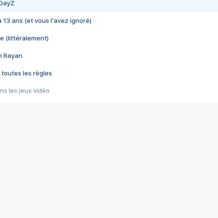
 DayZ
 a 13 ans (et vous l'avez ignoré)
e (littéralement)
im Rayan
 toutes les règles
s les jeux vidéo
us choquant de Rockstar ? - Le scandale BULLY
e plus moche de Steam
du RÊVE tourne au CAUCHEMAR
pendant 8 heures
it… à tort
umiliés par un jeu vidéo
ire - Final Fantasy 8