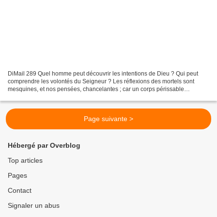
DiMail 289 Quel homme peut découvrir les intentions de Dieu ? Qui peut
comprendre les volontés du Seigneur ? Les réflexions des mortels sont
mesquines, et nos pensées, chancelantes ; car un corps périssable
appesantit notre âme, et cette enveloppe d'argile...
Page suivante >
Hébergé par Overblog
Top articles
Pages
Contact
Signaler un abus