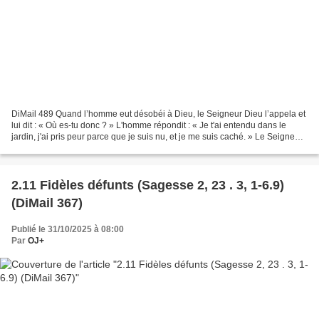
DiMail 489 Quand l’homme eut désobéi à Dieu, le Seigneur Dieu l’appela et
lui dit : « Où es-tu donc ? » L'homme répondit : « Je t'ai entendu dans le
jardin, j'ai pris peur parce que je suis nu, et je me suis caché. » Le Seigneur
reprit : « Qui donc t'a...
2.11 Fidèles défunts (Sagesse 2, 23 . 3, 1-6.9)
(DiMail 367)
Publié le 31/10/2025 à 08:00
Par
OJ+