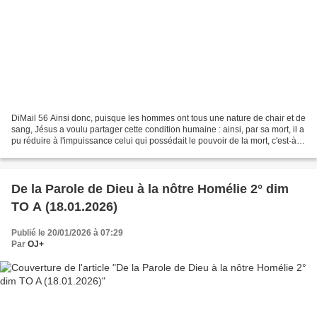
DiMail 56 Ainsi donc, puisque les hommes ont tous une nature de chair et de
sang, Jésus a voulu partager cette condition humaine : ainsi, par sa mort, il a
pu réduire à l'impuissance celui qui possédait le pouvoir de la mort, c'est-à-
dire le démon, et...
De la Parole de Dieu à la nôtre Homélie 2° dim
TO A (18.01.2026)
Publié le 20/01/2026 à 07:29
Par
OJ+