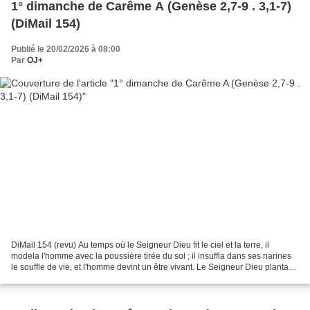
1° dimanche de Carême A (Genèse 2,7-9 . 3,1-7)
(DiMail 154)
Publié le 20/02/2026 à 08:00
Par
OJ+
DiMail 154 (revu) Au temps où le Seigneur Dieu fit le ciel et la terre, il
modela l'homme avec la poussière tirée du sol ; il insuffla dans ses narines
le souffle de vie, et l'homme devint un être vivant. Le Seigneur Dieu planta
un jardin en Éden, à l'orient,...