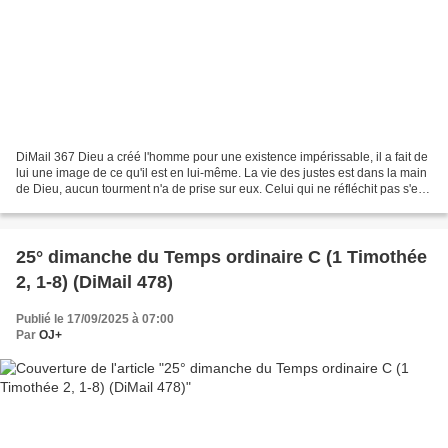
DiMail 367 Dieu a créé l'homme pour une existence impérissable, il a fait de
lui une image de ce qu'il est en lui-même. La vie des justes est dans la main
de Dieu, aucun tourment n'a de prise sur eux. Celui qui ne réfléchit pas s'est
imaginé qu'ils étaient...
25° dimanche du Temps ordinaire C (1 Timothée
2, 1-8) (DiMail 478)
Publié le 17/09/2025 à 07:00
Par
OJ+