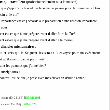
ux qui travaillent
(professionnellement ou à la maison) :
 que j'apporte le travail de la semaine passée pour le présenter à Dieu
pain et le vin?
 importance est-ce j'accorde à la préparation d'une réunion importante?
s ados
:
t est-ce que je me prépare avant d'aller faire la fête?
t est-ce que je me prépare avant d'aller à la messe?
s
disciples-missionnaires
:
où et vers qui le Seigneur Jésus m'a-t-Il envoyée pour un événement
t qu'il avait organisé pour moi
?
sont les psaumes que j'aime bien?
s
enseignants :
contrat" est-ce que je passe avec mes élèves en début d'année?
 lecture (Ex 24, 3-8) [
DiMail 219
]
e psaume 115 (116) [
DiMail 524
]