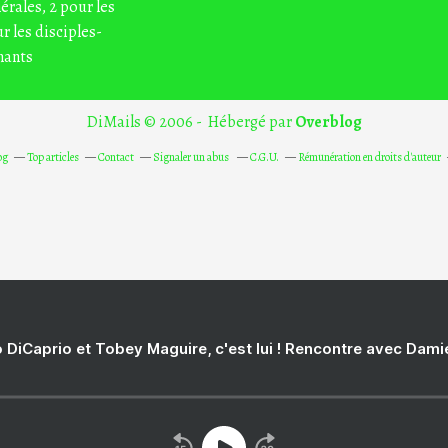
nérales, 2 pour les
r les disciples-
nants
DiMails © 2006 - Hébergé par
Overblog
og
Top articles
Contact
Signaler un abus
C.G.U.
Rémunération en droits d'auteur
 DiCaprio et Tobey Maguire, c'est lui ! Rencontre avec Dam