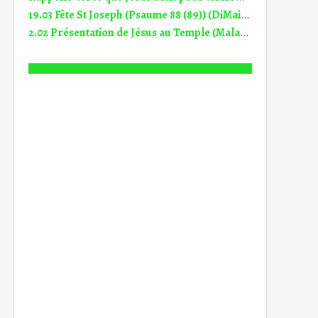
19.03 Fête St Joseph (Psaume 88 (89)) (DiMail 640)
2.02 Présentation de Jésus au Temple (Malachie 3, 1-4) (DiMail 444)