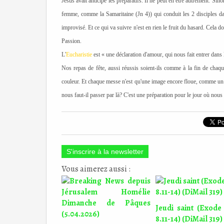
Jésus avait anticipé les préparatifs. Il ne peut en être autrement. Si
femme, comme la Samaritaine (Jn 4)) qui conduit les 2 disciples da
improvisé. Et ce qui va suivre n'est en rien le fruit du hasard. Cela do
Passion.
L'
Eucharistie
est « une déclaration d'amour, qui nous fait entrer dans 
Nos repas de fête, aussi réussis soient-ils comme à la fin de chaqu
couleur. Et chaque messe n'est qu'une image encore floue, comme un f
nous faut-il passer par là? C'est une préparation pour le jour où nous
S'inscrire à la newsletter
Vous aimerez aussi :
Jeudi saint (Exode 
8.11-14) (DiMail 319)