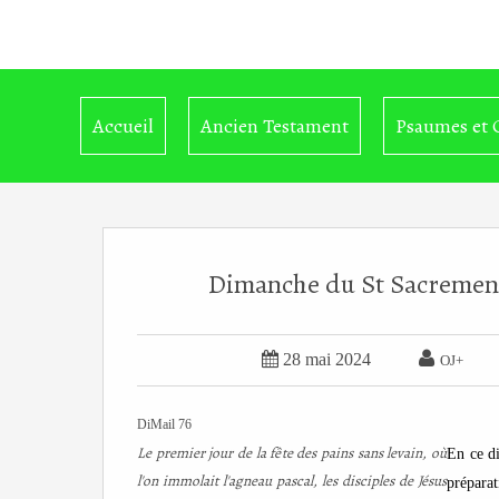
Accueil
Ancien Testament
Psaumes et 
Dimanche du St Sacrement B


28 mai 2024
OJ+
DiMail 76
Le premier jour de la fête des pains sans levain, où
En ce d
l'on immolait l'agneau pascal, les disciples de Jésus
préparat