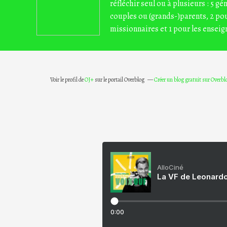
réfléchir seul ou à plusieurs : 5 gé
couples ou (grands-)parents, 2 pou
missionnaires et 1 pour les enseig
Voir le profil de
OJ+
sur le portail Overblog
Créer un blog gratuit sur Overbl
AlloCiné
La VF de Leonardo
0:00