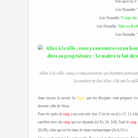
Voir aussi la 2°
Lire l'homélie "
Lire l'homélie "
Corps du C
Lire l'homélie "
Qui est-il c
Lire l'homélie "
Allez à la ville ; vous y rencontrerez un homme portant 
'Le maître te fait dire : Où est la s
Sans encore le savoir, la
Pâque
que les disciples vont préparer n'es
devenir celle de Jésus.
Pour les juifs, le
sang
a un sens très fort. C'est la vie (Lv 17, 11-14
sacrifice avec du
sang
qui est répandu (cf
Ex 24, 3-8). Seul le
sang
d
26,28), celui qui est bu dans le repas eucharistique (Jn 6,53+).