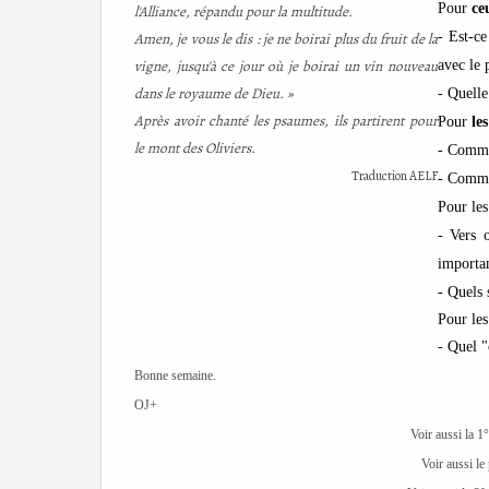
Pour
ce
l'Alliance, répandu pour la multitude.
Amen, je vous le dis : je ne boirai plus du fruit de la
- Est-ce
vigne, jusqu'à ce jour où je boirai un vin nouveau
avec le 
dans le royaume de Dieu. »
- Quelle
Après avoir chanté les psaumes, ils partirent pour
Pour
le
le mont des Oliviers.
- Commen
Traduction AELF
- Commen
Pour le
-
Vers 
importan
- Quels 
Pour le
- Quel "
Bonne semaine.
OJ+
Voir aussi la 1°
Voir aussi l