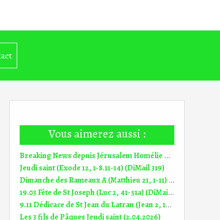
act
Vous aimerez aussi :
Breaking News depuis Jérusalem Homélie Dimanche de Pâques (5.04.2026)
Jeudi saint (Exode 12, 1-8.11-14) (DiMail 319)
Dimanche des Rameaux A (Matthieu 21, 1-11) (DiMail 13)
19.03 Fête de St Joseph (Luc 2, 41-51a) (DiMail 439)
9.11 Dédicace de St Jean du Latran (Jean 2, 13-22) (DiMail 94)
Les 3 fils de Pâques Jeudi saint (2.04.2026)