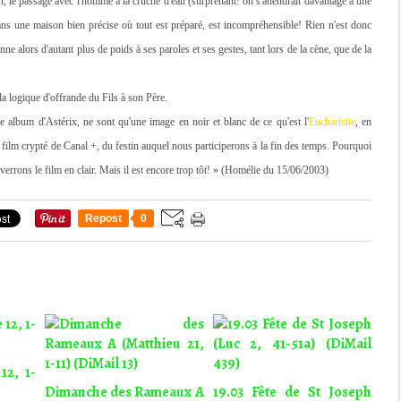
non, le passage avec l'homme à la cruche d'eau (surprenant! on s'attendrait davantage à une
ns une maison bien précise où tout est préparé, est incompréhensible! Rien n'est donc
nne alors d'autant plus de poids à ses paroles et ses gestes, tant lors de la cène, que de la
la logique d'offrande du Fils à son Père.
e album d'Astérix, ne sont qu'une image en noir et blanc de ce qu'est l'
Eucharistie
, en
ilm crypté de Canal +, du festin auquel nous participerons à la fin des temps. Pourquoi
 verrons le film en clair. Mais il est encore trop tôt! » (Homélie du 15/06/2003)
Repost
0
12, 1-
Dimanche des Rameaux A
19.03 Fête de St Joseph