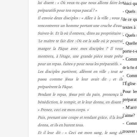
lui disent : « Où veux-tu que nous allions faire les
Voici q
préparatifs pour ton repas pascal ? »
- Quels 
Il envoie deux disciples : « Allez à la ville ; vous y
de ce qu
rencontrerez un homme portant une cruche d'eau.
textes à
Suivez-le. Et là où il entrera, dites au propriétaire :
- Quels 
'Le maître te fait dire : Où est la salle où je pourrai
- Quelle
manger la Pâque avec mes disciples ?' Il vous
porte-t-
montrera, à l'étage, une grande pièce toute prête
- Comme
pour un repas. Faites-y pour nous les préparatifs. »
de la fin 
Les disciples partirent, allèrent en ville ; tout se
- Comm
passa comme Jésus le leur avait dit ; et ils
l'Église
préparèrent la Pâque.
Pour l
Pendant le repas, Jésus prit du pain, prononça la
préparati
bénédiction, le rompit, et le leur donna, en disant :
- M'arri
« Prenez, ceci est mon corps. »
j'aime?
Puis, prenant une coupe et rendant grâce, il la leur
- Comme
donna, et ils en burent tous.
trouver 
Et il leur dit : « Ceci est mon sang, le sang de