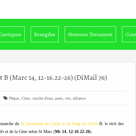
Cantiques
Evangiles
Nouveau Testament
Cont
 (Marc 14, 12-16.22-26) (DiMail 76)

,
,
,
,
,
Pâque
Cène
cruche d'eau
pain
vin
alliance
imanche du
St Sacrement du Corps et du Sang du Christ
B, le récit des
ifs et de la Cène selon St Marc (
Mc
14
,
12-16
.
22-26
).