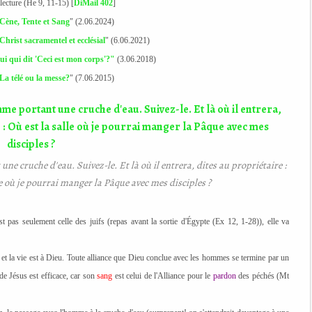
 lecture (He 9, 11-15) [
DiMail 402
]
Cène, Tente et Sang
" (2.06.2024)
hrist sacramentel et ecclésial
" (6.06.2021)
elui qui dit 'Ceci est mon corps'?"
(3.06.2018)
La télé ou la messe?
" (7.06.2015)
une cruche d'eau. Suivez-le. Et là où il entrera, dites au propriétaire :
alle où je pourrai manger la Pâque avec mes disciples ?
t pas seulement celle des juifs (repas avant la sortie d'Égypte (Ex 12, 1-28)), elle va
) et la vie est à Dieu. Toute alliance que Dieu conclue avec les hommes se termine par un
e Jésus est efficace, car son
sang
est celui de l'Alliance pour le
pardon
des péchés (Mt