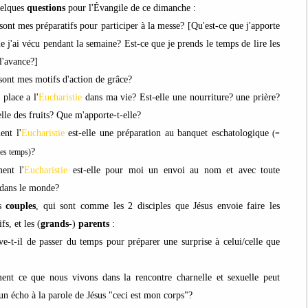
uelques
questions
pour l'Évangile de ce dimanche :
sont mes préparatifs pour participer à la messe? [Qu'est-ce que j'apporte
e j'ai vécu pendant la semaine? Est-ce que je prends le temps de lire les
 l'avance?]
sont mes motifs d'action de grâce?
 place a
l'
Eucharistie
dans ma vie? Est-elle une nourriture? une prière?
elle des fruits? Que m'apporte-t-elle?
nt l'
Eucharistie
est-elle une préparation au banquet eschatologique
(=
?
des temps)
ent l'
Eucharistie
est-elle pour moi un envoi au nom et avec toute
 dans le monde?
es
couples
, qui sont comme les 2 disciples que Jésus envoie faire les
fs, et les (
grands
-)
parents
:
ve-t-il de passer du temps pour préparer une surprise à celui/celle que
nt ce que nous vivons dans la rencontre charnelle et sexuelle peut
un écho à la parole de Jésus "ceci est mon corps"?