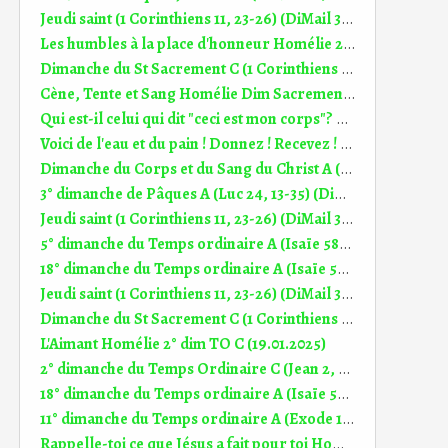
Jeudi saint (1 Corinthiens 11, 23-26) (DiMail 394)
Les humbles à la place d'honneur Homélie 22° dim TO C (31.08.2025)
Dimanche du St Sacrement C (1 Corinthiens 11, 23-26) (DiMail 394)
Cène, Tente et Sang Homélie Dim Sacrement Corps et Sang du Christ B (2.06.2024)
Qui est-il celui qui dit "ceci est mon corps"? Homélie Dimanche du St Sacrement du Corps et du Sang du Christ B (3.06.2018)
Voici de l'eau et du pain ! Donnez ! Recevez ! Homélie 18° dim TO A (2.08.2026)
Dimanche du Corps et du Sang du Christ A (1 Corinthiens 10, 16-17) (DiMail 331)
3° dimanche de Pâques A (Luc 24, 13-35) (DiMail 16)
Jeudi saint (1 Corinthiens 11, 23-26) (DiMail 394)
5° dimanche du Temps ordinaire A (Isaïe 58, 7-10) (DiMail 153)
18° dimanche du Temps ordinaire A (Isaïe 55, 1-3) (DiMail 344)
Jeudi saint (1 Corinthiens 11, 23-26) (DiMail 394)
Dimanche du St Sacrement C (1 Corinthiens 11, 23-26) (DiMail 394)
L'Aimant Homélie 2° dim TO C (19.01.2025)
2° dimanche du Temps Ordinaire C (Jean 2, 1-11) (DiMail 103)
18° dimanche du Temps ordinaire A (Isaïe 55, 1-3) (DiMail 344)
11° dimanche du Temps ordinaire A (Exode 19, 2-6a) (DiMail 171)
Rappelle-toi ce que Jésus a fait pour toi Homélie st sacrement du Corps et du sang du Christ A (7.06.2026)