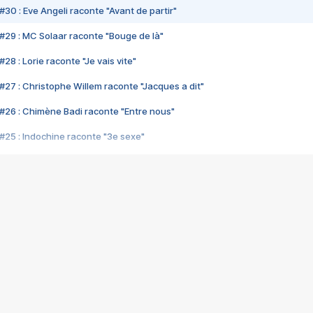
#30 : Eve Angeli raconte "Avant de partir"
#29 : MC Solaar raconte "Bouge de là"
28 : Lorie raconte "Je vais vite"
#27 : Christophe Willem raconte "Jacques a dit"
#26 : Chimène Badi raconte "Entre nous"
#25 : Indochine raconte "3e sexe"
#24 : Zaho raconte "C'est chelou"
#23 : Patrick Bruel raconte "Au café des délices"
#22 : Kyo raconte "Le chemin"
#21 : Nolwenn Leroy raconte "Cassé"
#20 : Patrick Hernandez raconte "Born to be alive"
#19 : Lorie raconte "Près de moi"
#18 : Michael Jones raconte "A nos actes manqués" (avec Jean-Jacque