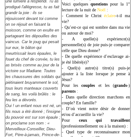
une lumière a resplendi. Tu as
Voici quelques
questions
pour la 1°
prodigué l'allégresse, tu as fait
lecture de la nuit de
Noël
:
grandir la joie : ils se
- Comment le Christ
éclaire
-t-il ma
réjouissent devant toi comme
vie?
on se réjouit en faisant la
- Qu’est-ce qui est sombre dans ma vie
moisson, comme on exulte en
ou autour de moi?
partageant les dépouilles des
- A quelle(s) expérience(s)
vaincus. Car le joug qui pesait
personnelle(s) de joie puis-je comparer
sur eux, le bâton qui
celle que Dieu donne?
meurtrissait leurs épaules, le
- De quelle expérience d’esclavage ai-
fouet du chef de corvée, tu les
je été libéré(e)?
as brisés comme au jour de la
- Quel(s) autre(s) titre(s) puis-je
victoire sur Madiane. Toutes
ajouter à la liste lorsque je pense à
les chaussures des soldats qui
Jésus?
piétinaient bruyamment le sol,
Pour les
couples
et les (
grands
-)
tous leurs manteaux couverts
parents
:
de sang, les voilà brûlés : le
- Dans quelle direction marchons en
feu les a dévorés.
couple? En famille?
Oui ! un enfant nous est né, un
- D’où vient notre désir de donner
fils nous a été donné ; l'insigne
et/ou d’accueillir la vie?
du pouvoir est sur son épaule ;
Pour
ceux qui travaillent
on proclame son nom : «
(professionnellement ou à la maison) :
Merveilleux-Conseiller, Dieu-
- Quel type de reconnaissance mon
Fort, Père-à-jamais, Prince-de-