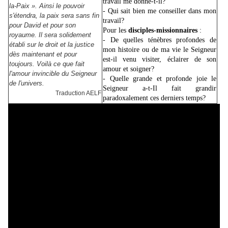
travail me donne-t-il?
la-Paix ». Ainsi le pouvoir
- Qui sait bien me conseiller dans mon
s'étendra, la paix sera sans fin
travail?
pour David et pour son
Pour les
disciples-missionnaires
:
royaume. Il sera solidement
- De quelles ténèbres profondes de
établi sur le droit et la justice
mon histoire ou de ma vie le Seigneur
dès maintenant et pour
est-il venu visiter, éclairer de son
toujours. Voilà ce que fait
amour et soigner?
l'amour invincible du Seigneur
- Quelle grande et profonde joie le
de l'univers.
Seigneur a-t-Il fait grandir
Traduction AELF
paradoxalement ces derniers temps?