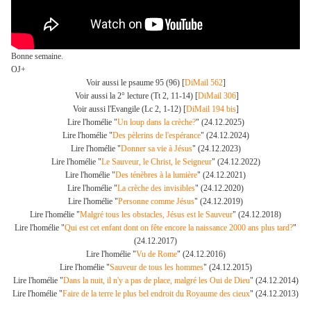
Bonne semaine.
OJ+
Voir aussi le psaume 95 (96) [
DiMail 562
]
Voir aussi la 2° lecture (Tt 2, 11-14) [
DiMail 306
]
Voir aussi l'Evangile (Lc 2, 1-12) [
DiMail 194 bis
]
Lire l'homélie "
Un loup dans la crèche?
" (24.12.2025)
Lire l'homélie "
Des pèlerins de l'espérance
" (24.12.2024)
Lire l'homélie "
Donner sa vie à Jésus
" (24.12.2023)
Lire l'homélie "
Le Sauveur, le Christ, le Seigneur
" (24.12.2022)
Lire l'homélie "
Des ténèbres à la lumière
" (24.12.2021)
Lire l'homélie "
La crèche des invisibles
" (24.12.2020)
Lire l'homélie "
Personne comme Jésus
" (24.12.2019)
Lire l'homélie "
Malgré tous les obstacles, Jésus est le Sauveur
" (24.12.2018)
Lire l'homélie "
Qui est cet enfant dont on fête encore la naissance 2000 ans plus tard?
"
(24.12.2017)
Lire l'homélie "
Vu de Rome
" (24.12.2016)
Lire l'homélie "
Sauveur de tous les hommes
" (24.12.2015)
Lire l'homélie "
Dans la nuit, il n'y a pas de place, malgré les Oui de Dieu
" (24.12.2014)
Lire l'homélie "
Faire de la terre le plus bel endroit du Royaume des cieux
" (24.12.2013)