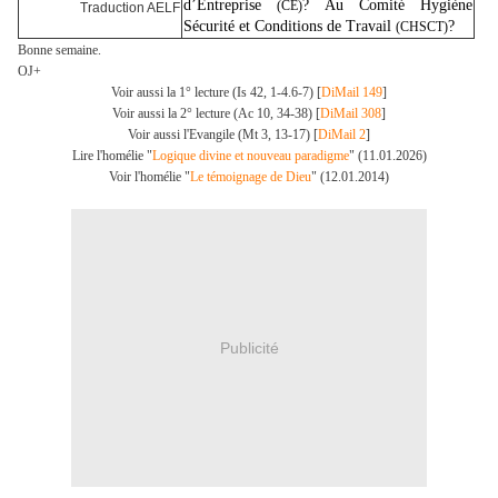
d’Entreprise
? Au Comité Hygiène
(CE)
Traduction AELF
Sécurité et Conditions de Travail
?
(CHSCT)
Bonne semaine.
OJ+
Voir aussi la 1° lecture (Is 42, 1-4.6-7) [
DiMail 149
]
Voir aussi la 2° lecture (Ac 10, 34-38) [
DiMail 308
]
Voir aussi l'Evangile (Mt 3, 13-17) [
DiMail 2
]
Lire l'homélie "
Logique divine et nouveau paradigme
" (11.01.2026)
Voir l'homélie "
Le témoignage de Dieu
" (12.01.2014)
Publicité