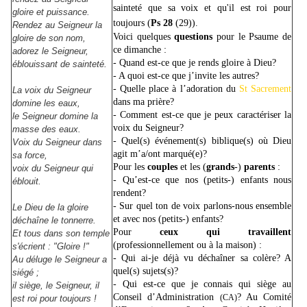
sainteté que sa voix et qu'il est roi pour
gloire et puissance.
toujours (
Ps 28
(29)).
Rendez au Seigneur la
Voici quelques
questions
pour le Psaume de
gloire de son nom,
ce dimanche :
adorez le Seigneur,
- Quand est-ce que je rends gloire à Dieu?
éblouissant de sainteté.
- A quoi est-ce que j’invite les autres?
- Quelle place à l’adoration du
St Sacrement
La voix du Seigneur
dans ma prière?
domine les eaux,
- Comment est-ce que je peux caractériser la
le Seigneur domine la
voix du Seigneur?
masse des eaux.
- Quel(s) événement(s) biblique(s) où Dieu
Voix du Seigneur dans
agit m’a/ont marqué(e)?
sa force,
Pour les
couples
et les (
grands
-)
parents
:
voix du Seigneur qui
- Qu’est-ce que nos (petits-) enfants nous
éblouit.
rendent?
- Sur quel ton de voix parlons-nous ensemble
Le Dieu de la gloire
et avec nos (petits-) enfants?
déchaîne le tonnerre.
Pour
ceux qui travaillent
Et tous dans son temple
(professionnellement ou à la maison) :
s'écrient : "Gloire !"
- Qui ai-je déjà vu déchaîner sa colère? A
Au déluge le Seigneur a
quel(s) sujets(s)?
siégé ;
- Qui est-ce que je connais qui siège au
il siège, le Seigneur, il
Conseil d’Administration
? Au Comité
(CA)
est roi pour toujours !