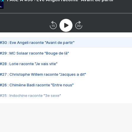
#30 : Eve Angeli raconte "Avant de partir"
#29 : MC Solaar raconte "Bouge de là"
28 : Lorie raconte "Je vais vite"
#27 : Christophe Willem raconte "Jacques a dit"
#26 : Chimène Badi raconte "Entre nous"
#25 : Indochine raconte "3e sexe"
#24 : Zaho raconte "C'est chelou"
#23 : Patrick Bruel raconte "Au café des délices"
#22 : Kyo raconte "Le chemin"