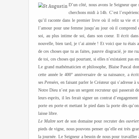
D’un côté, nous avons le Seigneur que
cherchons midi à 14h. C’est l’expérienc
qu’il raconte dans le premier livre où il relit sa vie et
l’amour pour une femme jusqu’au jour où il comprend qu’
soi, au plus intime de soi, dans son coeur. Il écrit dan
nouvelle, bien tard, je t’ai aimée ! Et voici que tu étais 
de ces choses que tu as faites, pauvre disgracié, je me rua
de toi, ces choses qui pourtant, si elles n’existaient pas en
Le grand mathématicien et philosophe, Blaise Pascal don
cette année le 400° anniversaire de sa naissance, a écri
ses
Pensées
, en faisant parler le Créateur qui s’adresse à s
Notre Dieu n’est pas un sergent recruteur qui passerait d
leurs esprits, il les ferait signer un contrat d’engageme
porte en porte et mettant le pied dans la porte dès qu’o
laisse libre.
Le Maître sort
de son domaine pour recruter des
ouvrier
pieds de vigne, nous pouvons penser qu’elle est très gr
la journée. Le Seigneur a besoin de nous pour travailler