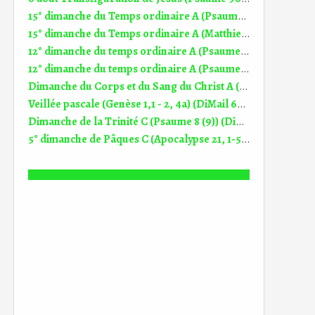
15° dimanche du Temps ordinaire A (Psaume 64 (65)) (DiMail 535)
15° dimanche du Temps ordinaire A (Matthieu 13, 1-23) (DiMail 29)
12° dimanche du temps ordinaire A (Psaume 68 (69)) (DiMail 643)
12° dimanche du temps ordinaire A (Psaume 68 (69)) (DiMail 643)
Dimanche du Corps et du Sang du Christ A (Jean 6, 51-58) (DiMail 23)
Veillée pascale (Genèse 1,1 - 2, 4a) (DiMail 639)
Dimanche de la Trinité C (Psaume 8 (9)) (DiMail 613)
5° dimanche de Pâques C (Apocalypse 21, 1-5a) (DiMail 457)