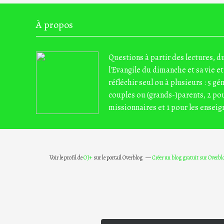
À propos
Questions à partir des lectures, 
l'Evangile du dimanche et sa vie et
réfléchir seul ou à plusieurs : 5 gé
couples ou (grands-)parents, 2 pou
missionnaires et 1 pour les enseig
Voir le profil de
OJ+
sur le portail Overblog
Créer un blog gratuit sur Overbl