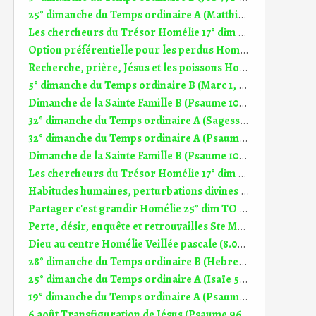
25° dimanche du Temps ordinaire A (Matthieu 20, 1-16a) (DiMail 37)
Les chercheurs du Trésor Homélie 17° dim TO A (30.07.2023)
Option préférentielle pour les perdus Homélie 24° dim TO C (15.09.2019)
Recherche, prière, Jésus et les poissons Homélie 17° dim TO A (16.07.2026)
5° dimanche du Temps ordinaire B (Marc 1, 29-39) (DiMail 57)
Dimanche de la Sainte Famille B (Psaume 104 (105)) (DiMail 564)
32° dimanche du Temps ordinaire A (Sagesse 6, 12-16) (DiMail 187)
32° dimanche du Temps ordinaire A (Psaume 62 (63)) (DiMail 555)
Dimanche de la Sainte Famille B (Psaume 104 (105)) (DiMail 564)
Les chercheurs du Trésor Homélie 17° dim TO A (30.07.2023)
Habitudes humaines, perturbations divines Homélie Ste Famille (26.12.2021)
Partager c'est grandir Homélie 25° dim TO C (22.09.2019)
Perte, désir, enquête et retrouvailles Ste Marie-Madeleine (21.07.2024)
Dieu au centre Homélie Veillée pascale (8.04.2023)
28° dimanche du Temps ordinaire B (Hebreux 4, 12-13) (DiMail 425)
25° dimanche du Temps ordinaire A (Isaïe 55, 6-9) (DiMail 180)
19° dimanche du Temps ordinaire A (Psaume 84 (85)) (DiMail 539)
6 août Transfiguration de Jésus (Psaume 96 (97)) (DiMail 646)