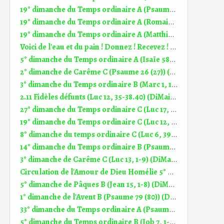
19° dimanche du Temps ordinaire A (Psaume 84 (85)) (DiMail 539)
19° dimanche du Temps ordinaire A (Romains 9, 1-5) (DiMail 347)
19° dimanche du Temps ordinaire A (Matthieu 14, 22-33) (DiMail 348)
Voici de l'eau et du pain ! Donnez ! Recevez ! Homélie 18° dim TO A (2.08.2026)
5° dimanche du Temps ordinaire A (Isaïe 58, 7-10) (DiMail 153)
2° dimanche de Carême C (Psaume 26 (27)) (DiMail 496)
3° dimanche du Temps ordinaire B (Marc 1, 14-20) (DiMail 55)
2.11 Fidèles défunts (Luc 12, 35-38.40) (DiMail 93)
27° dimanche du Temps ordinaire C (Luc 17, 5-10) (DiMail 137)
19° dimanche du Temps ordinaire C (Luc 12, 32-48) (DiMail 129)
8° dimanche du temps ordinaire C (Luc 6, 39-45) (DiMail 653)
14° dimanche du Temps ordinaire B (Psaume 121 (122)) (DiMail 589)
3° dimanche de Carême C (Luc 13, 1-9) (DiMail 111)
Circulation de l'Amour de Dieu Homélie 5° dim TP B (28.04.2024)
5° dimanche de Pâques B (Jean 15, 1-8) (DiMail 71)
1° dimanche de l'Avent B (Psaume 79 (80)) (DiMail 558)
33° dimanche du Temps ordinaire A (Psaume 127 (128)) (DiMail 557)
5° dimanche du Temps ordinaire B (Job 7, 1-4.6-7) (DiMail 199)