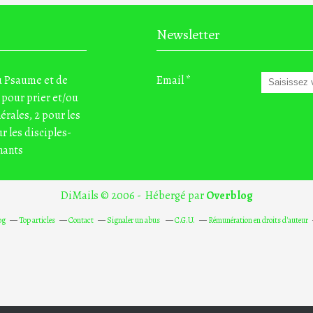
Newsletter
du Psaume et de
Email
 pour prier et/ou
nérales, 2 pour les
r les disciples-
nants
DiMails © 2006 - Hébergé par
Overblog
og
Top articles
Contact
Signaler un abus
C.G.U.
Rémunération en droits d'auteur