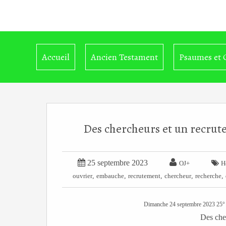
Accueil
Ancien Testament
Psaumes et 
Des chercheurs et un recrut


25 septembre 2023

OJ+
H
,
,
,
,
,
ouvrier
embauche
recrutement
chercheur
recherche
Dimanche 24 septembre 2023 25
Des che