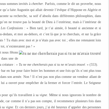
 nous sommes invités à
chercher
. Parfois, comme le dit un proverbe, nous
e qu’a faite Augustin qui allait devenir l’évêque d’Hippone en Algérie et
 raconte sa recherche, sa soif d’absolu dans différentes philosophies, dans
on ne trouve pas la beauté de Dieu à l’extérieur, mais à l’intérieur de
s
Les Confessions
: « Bien tard, je t’ai aimée, ô beauté si ancienne et si
au-dedans, et moi au-dehors, et c’est là que je te cherchais, et sur la grâce
is ! Tu étais avec moi et je n’étais pas avec toi ; elles me retenaient loin
 toi, n’existeraient pas ! »
t nous fêtons
t dans une de
a créature :
« Tu ne me chercherais pas si tu ne m’avais trouvé.
» (553).
e bar en bar pour faire boire les hommes et une fois qu’ils n’ont plus tous
nt dans son armée. Non ! Il n’est pas non plus comme un vendeur allant de
n lui a ouvert pour empêcher de la fermer et forcer l’entrée. Le Seigneur
s
pour qu’ils travaillent à sa
vigne
. Même si nous ignorons le nombre de
ande, car comme il n’a pas son compte, il recommence plusieurs fois dans
 à sa
vigne
. Et ces derniers jours, j’ai été heureux d’appeler des personnes