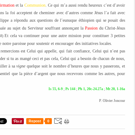
firmation
et la
Communion
. Ce qui m’a aussi rendu heureux c’est d’avoir
dans la foi acceptent de cheminer avec d’autres comme Jésus l’a fait avec
ppe a répondu aux questions de l’eunuque éthiopien qui se posait des
Isaïe au sujet du Serviteur souffrant annonçant la
Passion
du Christ-Jésus
Et cela va continuer pour une autre mission pour constituer 3 petites
38)
 notre paroisse pour soutenir et encourager des initiatives locales.
emercions est Celui qui appelle, qui fait confiance, Celui qui n’est pas
er si tu as mangé ceci et pas cela, Celui qui a besoin de chacun de nous,
iller à sa
vigne
quelque soit le nombre d’heures que nous y passerons, et
ssentiel que la pièce d’argent que nous recevrons comme les autres, pour
Is 55, 6-9
;
Ps 144
;
Ph 1, 20c-24.27a
;
Mt 20, 1-16a
P. Olivier Joncour
Repost
0