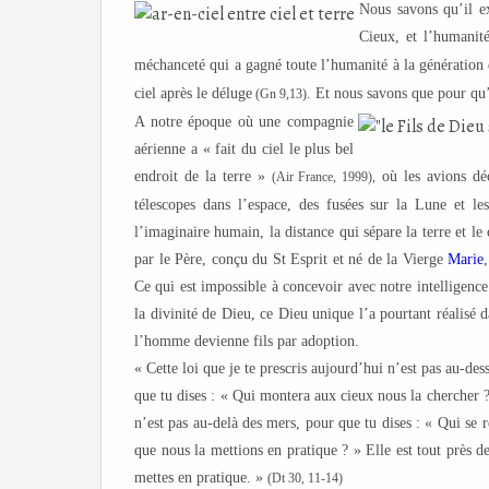
Nous savons qu’il ex
Cieux, et l’humanité
méchanceté qui a gagné toute l’humanité à la génératio
ciel après le déluge
. Et nous savons que pour qu’il
(Gn 9,13)
A notre époque où une compagnie
aérienne a « fait du ciel le plus bel
endroit de la terre »
où les avions déco
(Air France, 1999),
télescopes dans l’espace, des fusées sur la Lune et l
l’imaginaire humain, la distance qui sépare la terre et le
par le Père, conçu du St Esprit et né de la Vierge
Marie
Ce qui est impossible à concevoir avec notre intelligence
la divinité de Dieu, ce Dieu unique l’a pourtant réalisé 
l’homme devienne fils par adoption.
« Cette loi que je te prescris aujourd’hui n’est pas au-dess
que tu dises : « Qui montera aux cieux nous la chercher ?
n’est pas au-delà des mers, pour que tu dises : « Qui se 
que nous la mettions en pratique ? » Elle est tout près de
mettes en pratique. »
(Dt 30, 11-14)