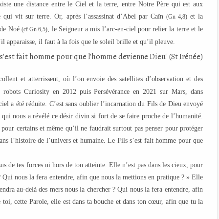
iste une distance entre le Ciel et la terre, entre Notre Père qui est aux
 qui vit sur terre. Or, après l’assassinat d’Abel par Caïn
et la
(Gn 4,8)
n de Noé
, le Seigneur a mis l’arc-en-ciel pour relier la terre et le
(cf Gn 6,5)
 apparaisse, il faut à la fois que le soleil brille et qu’il pleuve.
llent et atterrissent, où l’on envoie des satellites d’observation et des
es robots Curiosity en 2012 puis Persévérance en 2021 sur Mars, dans
 ciel a été réduite. C’est sans oublier l’incarnation du Fils de Dieu envoyé
, qui nous a révélé ce désir divin si fort de se faire proche de l’humanité.
 pour certains et même qu’il ne faudrait surtout pas penser pour protéger
dans l’histoire de l’univers et humaine. Le Fils s’est fait homme pour que
us de tes forces ni hors de ton atteinte. Elle n’est pas dans les cieux, pour
 Qui nous la fera entendre, afin que nous la mettions en pratique ? » Elle
rendra au-delà des mers nous la chercher ? Qui nous la fera entendre, afin
 toi, cette Parole, elle est dans ta bouche et dans ton cœur, afin que tu la