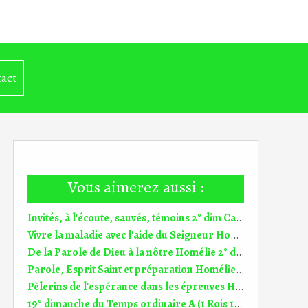
act
Vous aimerez aussi :
Invités, à l'écoute, sauvés, témoins 2° dim Carême A (1.03.2026)
Vivre la maladie avec l'aide du Seigneur Homélie 6° dim TO A (15.02.2026)
De la Parole de Dieu à la nôtre Homélie 2° dim TO A (18.01.2026)
Parole, Esprit Saint et préparation Homélie 2° dim Avent A (7.12.2025)
Pèlerins de l'espérance dans les épreuves Homélie 33° dim TO C (16.11.2025)
19° dimanche du Temps ordinaire A (1 Rois 19, 9a.11-13a) (DiMail 346)