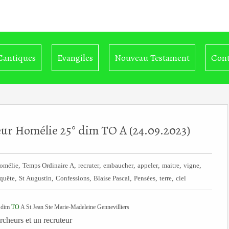
Cantiques
Evangiles
Nouveau Testament
Cont
eur Homélie 25° dim TO A (24.09.2023)
,
,
,
,
,
,
,
omélie
Temps Ordinaire A
recruter
embaucher
appeler
maitre
vigne
,
,
,
,
,
,
quête
St Augustin
Confessions
Blaise Pascal
Pensées
terre
ciel
° dim
TO
A St Jean Ste Marie-Madeleine Gennevilliers
rcheurs et un recruteur