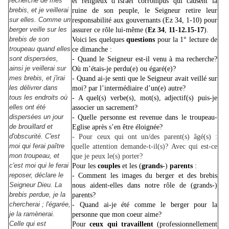
recherche de mes
et religieux d’Israël corrompus qui causent la
brebis, et je veillerai
ruine de son peuple, le Seigneur retire leur
sur elles. Comme un
responsabilité aux gouvernants (Ez 34, 1-10) pour
berger veille sur les
assurer ce rôle lui-même (
Ez
34
,
11-12.15-17
).
brebis de son
Voici les quelques
questions
pour la 1° lecture de
troupeau quand elles
ce dimanche :
sont dispersées,
- Quand le Seigneur est-il venu à ma recherche?
ainsi je veillerai sur
Où m’étais-je perdu(e) ou égaré(e)?
mes brebis, et j'irai
- Quand ai-je senti que le Seigneur avait veillé sur
les délivrer dans
moi? par l’intermédiaire d’un(e) autre?
tous les endroits où
- A quel(s) verbe(s), mot(s), adjectif(s) puis-je
elles ont été
associer un sacrement?
dispersées un jour
- Quelle personne est revenue dans le troupeau-
de brouillard et
Eglise après s’en être éloignée?
d'obscurité. C'est
- Pour ceux qui ont un/des parent(s) âgé(s) :
moi qui ferai paître
quelle attention demande-t-il(s)? Avec qui est-ce
mon troupeau, et
que je peux le(s) porter?
c'est moi qui le ferai
Pour les
couples
et les (
grands
-)
parents
:
reposer, déclare le
- Comment les images du berger et des brebis
Seigneur Dieu. La
nous aident-elles dans notre rôle de (grands-)
brebis perdue, je la
parents?
chercherai ; l'égarée,
- Quand ai-je été comme le berger pour la
je la ramènerai.
personne que mon coeur aime?
Celle qui est
Pour
ceux qui travaillent
(professionnellement