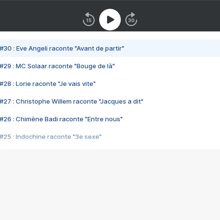
#30 : Eve Angeli raconte "Avant de partir"
#29 : MC Solaar raconte "Bouge de là"
28 : Lorie raconte "Je vais vite"
#27 : Christophe Willem raconte "Jacques a dit"
#26 : Chimène Badi raconte "Entre nous"
#25 : Indochine raconte "3e sexe"
#24 : Zaho raconte "C'est chelou"
#23 : Patrick Bruel raconte "Au café des délices"
#22 : Kyo raconte "Le chemin"
#21 : Nolwenn Leroy raconte "Cassé"