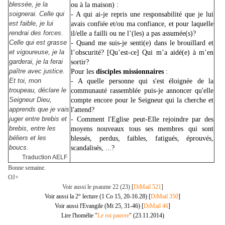
blessée, je la
ou à la maison) :
soignerai. Celle qui
- A qui ai-je repris une responsabilité que je lui
est faible, je lui
avais confiée et/ou ma confiance, et pour laquelle
rendrai des forces.
il/elle a failli ou ne l’(les) a pas assumée(s)?
Celle qui est grasse
- Quand me suis-je senti(e) dans le brouillard et
et vigoureuse, je la
l’obscurité? [Qu’est-ce] Qui m’a aidé(e) à m’en
garderai, je la ferai
sortir?
paître avec justice.
Pour les
disciples missionnaires
:
Et toi, mon
- A quelle personne qui s'est éloignée de la
troupeau, déclare le
communauté rassemblée puis-je annoncer qu'elle
Seigneur Dieu,
compte encore pour le Seigneur qui la cherche et
apprends que je vais
l'attend?
juger entre brebis et
- Comment l'Eglise peut-Elle rejoindre par des
brebis, entre les
moyens nouveaux tous ses membres qui sont
béliers et les
blessés, perdus, faibles, fatigués, éprouvés,
boucs.
scandalisés, ...?
Traduction AELF
Bonne semaine.
OJ+
Voir aussi le psaume 22 (23) [
DiMail 521
]
Voir aussi la 2° lecture (1 Co 15, 20-16.28) [
DiMail 350
]
Voir aussi l'Evangile (Mt 25, 31-46) [
DiMail 46
]
Lire l'homélie "
Le roi pauvre
" (23.11.2014)