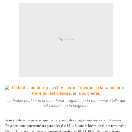
Publicité
La brebis perdue, je la chercherai ; l'égarée, je la ramènerai. Celle qui
est blessée, je la soignerai.
Nous (re)découvrons aussi que Jésus reprend des images-comparaisons du Premier
Testament pour construire ses paraboles (Lc 15, 4-6 pour la brebis perdue et retrouvée ;
Mt 25, 32-33 pour le thème du jugement dernier; Jn 10, 11-18 où Jésus se présente