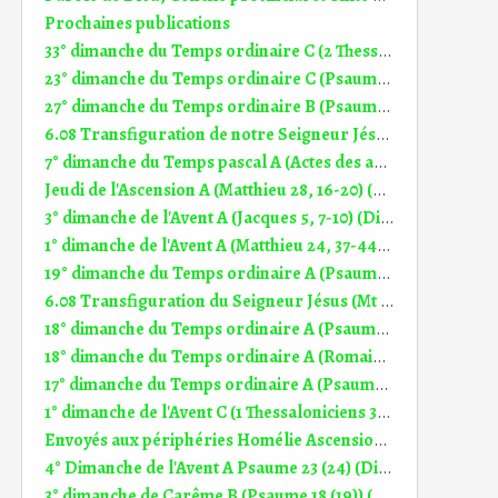
Prochaines publications
33° dimanche du Temps ordinaire C (2 Thessaloniciens 3, 7-12) (DiMail 486)
23° dimanche du Temps ordinaire C (Psaume 89 (90)) (DiMail 621)
27° dimanche du Temps ordinaire B (Psaume 127 (128)) (DiMail 557)
6.08 Transfiguration de notre Seigneur Jésus (2 Pierre 1, 16-19) (DiMail 645)
7° dimanche du Temps pascal A (Actes des apôtres 1, 1-11) (DiMail 166)
Jeudi de l'Ascension A (Matthieu 28, 16-20) (DiMail 75)
3° dimanche de l'Avent A (Jacques 5, 7-10) (DiMail 490)
1° dimanche de l'Avent A (Matthieu 24, 37-44) (DiMail 145)
19° dimanche du Temps ordinaire A (Psaume 84 (85)) (DiMail 539)
6.08 Transfiguration du Seigneur Jésus (Mt 17, 1-9) (DiMail 644)
18° dimanche du Temps ordinaire A (Psaume 144 (145)) (DiMail 538)
18° dimanche du Temps ordinaire A (Romains 8, 35.37-39) (DiMail 345)
17° dimanche du Temps ordinaire A (Psaume 118 (119)) (DiMail 537)
1° dimanche de l'Avent C (1 Thessaloniciens 3,12 - 4,2) (DiMail 432)
Envoyés aux périphéries Homélie Ascension B (10.05.2018)
4° Dimanche de l'Avent A Psaume 23 (24) (DiMail 636)
3° dimanche de Carême B (Psaume 18 (19)) (DiMail 572)