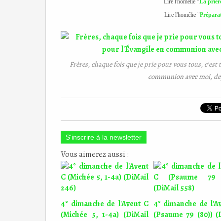
Lire l'homélie "
La prièr
Lire l'homélie "
Préparat
Frères, chaque fois que je prie pour vous tous, c'est 
communion avec moi, dep
S'inscrire à la newsletter
Vous aimerez aussi :
4° dimanche de l'Avent C
4° dimanche de l'A
(Michée 5, 1-4a) (DiMail
(Psaume 79 (80)) (