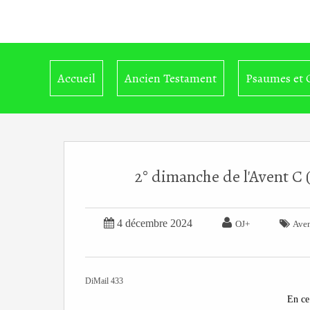
Accueil
Ancien Testament
Psaumes et 
2° dimanche de l'Avent C (


4 décembre 2024

OJ+
Aven
DiMail 433
En ce