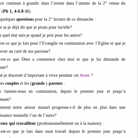
ttre continue à grandir dans l’avenir dans l’attente de la 2° venue du
 (
Ph 1, 4-6.8-11
).
 quelques
questions
pour la 2° lecture de ce dimanche :
i ai-je déjà dit que je priais pour lui/elle?
 quel état suis-je quand je prie pour les autres?
est-ce que je fais pour l’Evangile en communion avec l’Eglise et que je
savoir au curé de ma paroisse?
’est-ce que Dieu a commencé chez moi et que je lui demande de
nuer?
ai-je discerné d’important à vivre pendant cet
Avent
?
les
couples
et les (
grands
-)
parents
:
e faisons-nous en communion, depuis le premier jour et jusqu’à
enant?
ment notre amour mutuel progresse-t-il de plus en plus dans une
issance mutuelle l’un de l’autre?
ceux qui travaillent
(professionnellement ou à la maison) :
est-ce que je fais dans mon travail depuis le premier jour jusqu’à