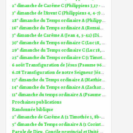
2° dimanche de Carême C (Philippiens 3,17 - 4,1) (DiMail 449)
3° dimanche de l'Avent C (Philippiens 4, 4-7) (DiMail 434)
28° dimanche du Temps ordinaire A (Philippiens 4, 12-14.19-20) (DiMail 363)
16° dimanche du Temps ordinaire A (Romains 8, 26-27) (DiMail 341)
3° dimanche de Carême A (Jean 4, 5-42) (DiMail 10)
30° dimanche du Temps ordinaire C (Luc 18, 9-14) (DiMail 140)
29° dimanche du Temps ordinaire C (Luc 18, 1-8) (DiMail 139)
25° dimanche du Temps ordinaire C (1 Timothée 2, 1-8) (DiMail 478)
6 août Transfiguration de Jésus (Psaume 96 (97)) (DiMail 646)
6.08 Transfiguration de notre Seigneur Jésus (2 Pierre 1, 16-19) (DiMail 645)
17° dimanche du Temps ordinaire A (Matthieu 13, 44-52) (DiMail 31)
14° dimanche du Temps ordinaire A (Zacharie 9, 9-10) (DiMail 174)
11° dimanche du temps ordinaire A (Psaume 99 (100)) (DiMail 610)
Prochaines publications
Randonnée biblique
2° dimanche de Carême A (2 Timothée 1, 8b-10) (DiMail 314)
5° dimanche du Temps ordinaire A (1 Corinthiens 2, 1-5) (DiMail 500)
Parole de Dieu, Concile provincial et Unité Homélie 3° dim TO A (25.01.2026)