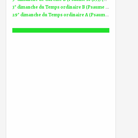
3° dimanche du Temps ordinaire B (Psaume 24 (25)) (DiMail 567)
29° dimanche du Temps ordinaire A (Psaume 95 (96)) (DiMail 550)