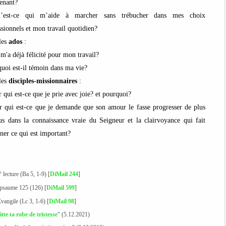
enant?
’est-ce qui m’aide à marcher sans trébucher dans mes choix
ssionnels et mon travail quotidien?
les
ados
:
 m'a déjà félicité pour mon travail?
quoi est-il témoin dans ma vie?
les
disciples-missionnaires
:
r qui est-ce que je prie avec joie? et pourquoi?
r qui est-ce que je demande que son amour le fasse progresser de plus
us dans la connaissance vraie du Seigneur et la clairvoyance qui fait
rner ce qui est important?
° lecture (Ba 5, 1-9) [
DiMail 244
]
e psaume 125 (126) [
DiMail 599
]
Evangile (Lc 3, 1-6) [
DiMail 98
]
tte ta robe de tristesse
" (5.12.2021)