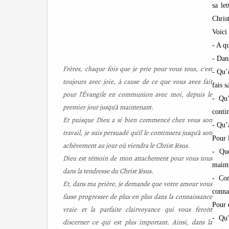
sa le
Christ
Voici
- A qu
- Dans
Frères, chaque fois que je prie pour vous tous, c'est
- Qu’
toujours avec joie, à cause de ce que vous avez fait
fais 
pour l'Évangile en communion avec moi, depuis le
- Qu
premier jour jusqu'à maintenant.
conti
Et puisque Dieu a si bien commencé chez vous son
- Qu’
travail, je suis persuadé qu'il le continuera jusqu'à son
Pour 
achèvement au jour où viendra le Christ Jésus.
- Qu
Dieu est témoin de mon attachement pour vous tous
maint
dans la tendresse du Christ Jésus.
- Com
Et, dans ma prière, je demande que votre amour vous
conna
fasse progresser de plus en plus dans la connaissance
Pour
vraie et la parfaite clairvoyance qui vous feront
- Qu’
discerner ce qui est plus important. Ainsi, dans la