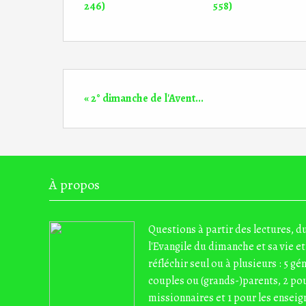
246)
558)
« 2° dimanche de l'Avent...
À propos
Questions à partir des lectures, 
l'Evangile du dimanche et sa vie et
réfléchir seul ou à plusieurs : 5 gé
couples ou (grands-)parents, 2 pou
missionnaires et 1 pour les enseig