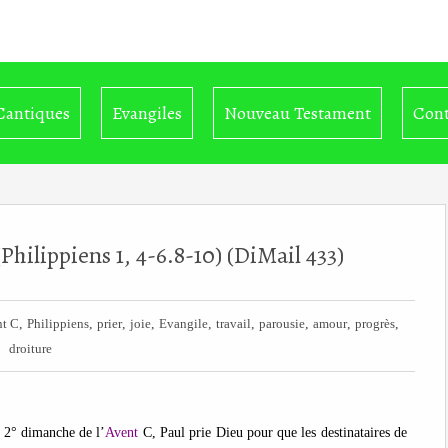
Cantiques
Evangiles
Nouveau Testament
Cont
Philippiens 1, 4-6.8-10) (DiMail 433)
,
,
,
,
,
,
,
,
,
t C
Philippiens
prier
joie
Evangile
travail
parousie
amour
progrès
droiture
 2° dimanche de l’
Avent
C, Paul prie Dieu pour que les destinataires de