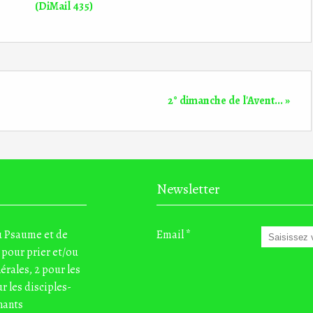
(DiMail 435)
2° dimanche de l'Avent... »
Newsletter
du Psaume et de
Email
 pour prier et/ou
nérales, 2 pour les
r les disciples-
nants