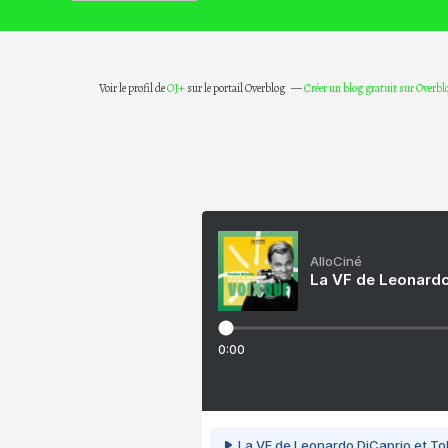
Voir le profil de
OJ+
sur le portail Overblog
Créer un blog gratuit sur Overbl
AlloCiné
La VF de Leonardo
0:00
La VF de Leonardo DiCaprio et To