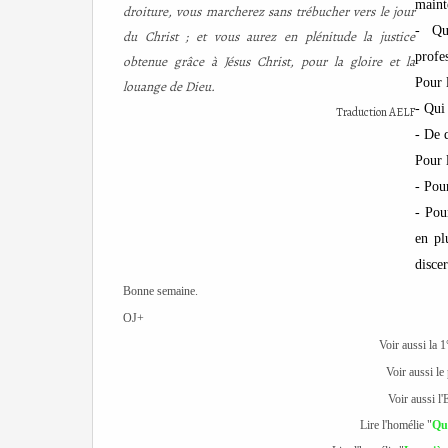
maint
droiture, vous marcherez sans trébucher vers le jour
- Qu
du Christ ; et vous aurez en plénitude la justice
profe
obtenue grâce à Jésus Christ, pour la gloire et la
Pour 
louange de Dieu.
- Qui
Traduction AELF
- De 
Pour 
- Pou
- Pou
en pl
disce
Bonne semaine.
OJ+
Voir aussi la 1
Voir aussi l
Voir aussi l'
Lire l'homélie "
Qui