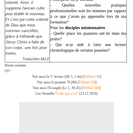
volonté
. Ainsi, il
- Quelles nouvelles pratiques
supprime l'ancien culte
professionnelles sont les miennes par rapport
pour établir le nouveau.
à ce que j’avais pu apprendre lors de ma
Et c'est par cette volonté
formation
?
de Dieu que nous
Pour les
disciples missionnaires
:
sommes sanctifiés,
- Quelle place les psaumes ont-ils dans ma
grâce à l'offrande que
prière?
Jésus Christ a faite de
- Qui ai-je aidé à faire une lecture
son corps, une fois pour
christologique de certains psaumes?
toutes.
Traduction AELF
Bonne semaine.
OJ+
Voir aussi la 1° lecture (Mi 5, 1-4a) [
DiMail 246
]
Voir aussi le psaume 79 (80) [
DiMail 558
]
Voir aussi l'Evangile (Lc 1, 39-45) [
DiMail 100
]
Lire l'homélie "
Celle qui a cru
" (23.12.2018)