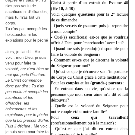
d'après le Psaume :
Tu
Christ à partir d’un extrait du Psaume 40
n'as pas voulu de
(
He
10, 5-10
).
sacrifices ni d'offrandes,
Voici quelques
questions
pour la 2° lecture
mais tu m'as fait un
de ce dimanche :
corps.
- Quels versets de psaumes puis-je reprendre
Tu n'as pas accepté les
à mon compte?
holocaustes ni les
- Quel(s) sacrifice(s) est-ce que je voudrais
expiations pour le péché
offrir à Dieu pour ‘marchander’ avec Lui?
;
- Quand me suis-je rendu(e) disponible pour
alors, je t'ai dit : Me
faire la volonté du Seigneur?
voici, mon Dieu, je suis
- Comment est-ce que je discerne la volonté
venu pour faire ta
du Seigneur pour moi?
volonté,
car c'est bien de
- Qu’est-ce que je découvre sur l’importance
moi que parle l'Écriture.
du Corps du Christ grâce à cette méditation?
Le Christ commence
Pour les
couples
et les (
grands
-)
parents
:
donc par dire : Tu n'as
- En entrant dans ma vie, qu’est-ce que la
pas voulu ni accepté les
personne que mon cœur aime m’a dit et fait
sacrifices et les
découvrir?
offrandes, les
- Quelle est la volonté du Seigneur pour
holocaustes et les
notre couple et/ou notre famille?
expiations pour le péché
Pour
ceux qui travaillent
que la Loi prescrit d'offrir.
(professionnellement ou à la maison) :
Puis il déclare :
Me voici,
- Qu’est-ce que j’ai dit en entrant dans
je suis venu pour faire ta
l’entreprise où je travaille?