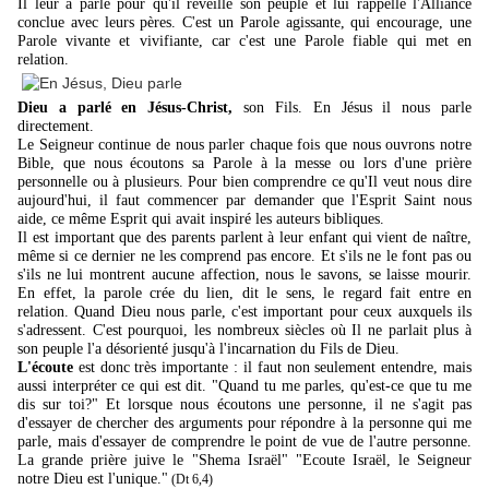
Il leur a parlé pour qu'il réveille son peuple et lui rappelle l'Alliance
conclue avec leurs pères. C'est un
Parole agissante, qui encourage, une
Parole vivante
et vivifiante
, car c'est une Parole fiable qui met en
relation.
Dieu a parlé en Jésus-Christ,
son Fils. En Jésus il nous parle
directement.
Le Seigneur continue de nous parler chaque fois que nous ouvrons notre
Bible, que nous écoutons sa Parole à la messe ou lors d'une prière
personnelle ou à plusieurs. Pour bien comprendre ce qu'Il veut nous dire
aujourd'hui, il faut commencer par demander que l'Esprit Saint nous
aide, ce même Esprit qui avait inspiré les auteurs bibliques.
Il est important que des parents parlent à leur enfant qui vient de naître,
même si ce dernier ne les comprend pas encore. Et s'ils ne le font pas ou
s'ils ne lui montrent aucune affection, nous le savons, se laisse mourir.
En effet, la parole crée du lien, dit le sens, le regard fait entre en
relation. Quand Dieu nous parle, c'est important pour ceux auxquels ils
s'adressent. C'est pourquoi, les nombreux siècles où Il ne parlait plus à
son peuple l'a désorienté jusqu'à l'incarnation du Fils de Dieu.
L'écoute
est donc très importante : il faut non seulement entendre, mais
aussi interpréter ce qui est dit. "Quand tu me parles, qu'est-ce que tu me
dis sur toi?" Et lorsque nous écoutons une personne, il ne s'agit pas
d'essayer de chercher des arguments pour répondre à la personne qui me
parle, mais d'essayer de comprendre le point de vue de l'autre personne.
La grande prière juive le "Shema Israël" "Ecoute Israël, le Seigneur
notre Dieu est l'unique."
(Dt 6,4)