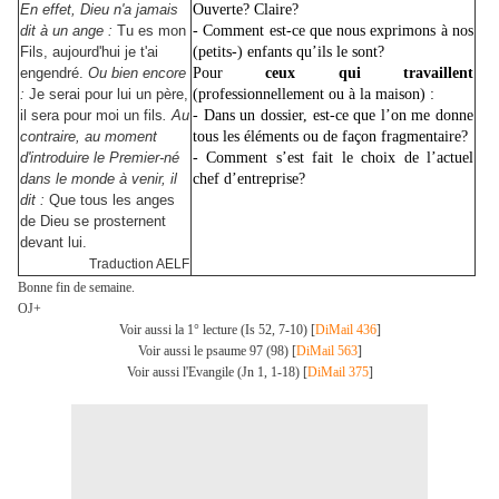
En effet, Dieu n'a jamais
Ouverte? Claire?
dit à un ange :
Tu es mon
- Comment est-ce que nous exprimons à nos
Fils, aujourd'hui je t'ai
(petits-) enfants qu’ils le sont?
engendré.
Ou bien encore
Pour
ceux qui travaillent
:
Je serai pour lui un père,
(professionnellement ou à la maison) :
il sera pour moi un fils
. Au
- Dans un dossier, est-ce que l’on me donne
contraire, au moment
tous les éléments ou de façon fragmentaire?
d'introduire le Premier-né
- Comment s’est fait le choix de l’actuel
dans le monde à venir, il
chef d’entreprise?
dit :
Que tous les anges
de Dieu se prosternent
devant lui.
Traduction AELF
Bonne fin de semaine.
OJ+
Voir aussi la 1° lecture (Is 52, 7-10) [
DiMail 436
]
Voir aussi le psaume 97 (98) [
DiMail 563
]
Voir aussi l'Evangile (Jn 1, 1-18) [
DiMail 375
]