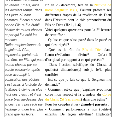
des formes fragmentaires
et variées ; mais, dans
En ce 25 décembre, fête de la
Nativité de
les derniers temps, dans
notre Seigneur Jésus
, l’auteur présente les
ces jours où nous
différentes étapes de la révélation de Dieu
sommes, il nous a parlé
dans l’histoire dont le rôle prépond
érant du
par ce Fils qu'il a établi
Fils de Dieu (
He
1, 1-6
).
héritier de toutes choses
Voici quelques
questions
pour la 2° lecture
et par qui il a créé les
de cette fête :
mondes.
- Qu’est-ce que s’est passé dans le passé et
Reflet resplendissant de
qui s’est répété?
la gloire du Père,
- Quel est le rôle du
Fils de Dieu
dans
expression parfaite de
l’auto-révélation divine? Qu’a-t-Il
son être, ce Fils, qui porte
d’original par rapport à ce qui précède?
toutes choses par sa
- Dans l’action salvifique du Christ, à
parole puissante, après
quelle(s) dimensions(s) suis-je le/la plus
avoir accompli la
sensible?
purification des péchés,
- Est-ce que je fais ce que le Seigneur me
s'est assis à la droite de
demande?
la Majesté divine au plus
- Comment est-ce que j’exprime avec mon
haut des cieux ; et il est
corps mon respect et la grandeur du
Corps
placé bien au-dessus des
du Christ
(
St Sacrement
) dans une église?
anges, car il possède par
Pour les
couples
et les (
grands
-)
parents
:
héritage un nom bien plus
- Comment parlons-nous à nos (petits-)
grand que les leurs.
enfants? De façon sibylline? Implicite?