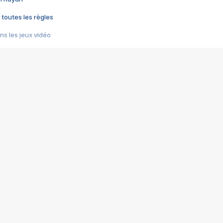
 toutes les règles
s les jeux vidéo
us choquant de Rockstar ? - Le scandale BULLY
e plus moche de Steam
du RÊVE tourne au CAUCHEMAR
pendant 8 heures
it… à tort
umiliés par un jeu vidéo
ire - Final Fantasy 8
ti un empire - Age of Empires
story DOFUS
tard, il crée l'un des pires jeux de tous les temps, MindsEye.