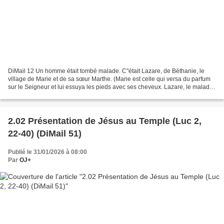
DiMail 12 Un homme était tombé malade. C"était Lazare, de Béthanie, le
village de Marie et de sa sœur Marthe. (Marie est celle qui versa du parfum
sur le Seigneur et lui essuya les pieds avec ses cheveux. Lazare, le malade,
était son frère.) Donc, les...
2.02 Présentation de Jésus au Temple (Luc 2,
22-40) (DiMail 51)
Publié le 31/01/2026 à 08:00
Par
OJ+