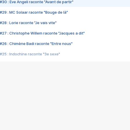
#30 : Eve Angeli raconte "Avant de partir"
#29 : MC Solaar raconte "Bouge de là"
28 : Lorie raconte "Je vais vite"
#27 : Christophe Willem raconte "Jacques a dit"
#26 : Chimène Badi raconte "Entre nous"
#25 : Indochine raconte "3e sexe"
#24 : Zaho raconte "C'est chelou"
#23 : Patrick Bruel raconte "Au café des délices"
#22 : Kyo raconte "Le chemin"
#21 : Nolwenn Leroy raconte "Cassé"
#20 : Patrick Hernandez raconte "Born to be alive"
#19 : Lorie raconte "Près de moi"
#18 : Michael Jones raconte "A nos actes manqués" (avec Jean-Jacque