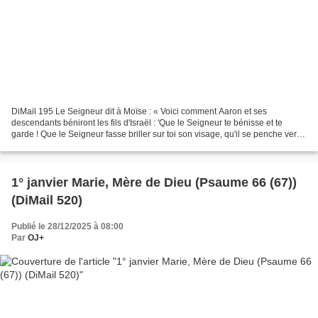
DiMail 195 Le Seigneur dit à Moïse : « Voici comment Aaron et ses
descendants béniront les fils d'Israël : 'Que le Seigneur te bénisse et te
garde ! Que le Seigneur fasse briller sur toi son visage, qu'il se penche vers
toi ! Que le Seigneur tourne vers...
1° janvier Marie, Mère de Dieu (Psaume 66 (67))
(DiMail 520)
Publié le 28/12/2025 à 08:00
Par
OJ+