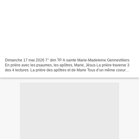
Dimanche 17 mai 2026 7° dim TP A sainte Marie-Madeleine Gennevilliers
En prière avec les psaumes, les apôtres, Marie, Jésus La prière traverse 3
des 4 lectures. La prière des apôtres et de Marie Tous d’un même coeur
étaient assidus à la prière, avec des...