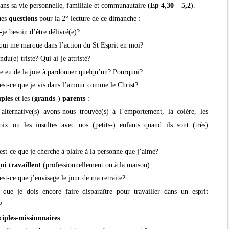
ans sa vie personnelle, familiale et communautaire (
Ep 4,30 – 5,2
).
ues
questions
pour la 2° lecture de ce dimanche :
-je besoin d’être délivré(e)?
 qui me marque dans l’action du St Esprit en moi?
ndu(e) triste? Qui ai-je attristé?
je eu de la joie à pardonner quelqu’un? Pourquoi?
st-ce que je vis dans l’amour comme le Christ?
uples
et les (
grands
-)
parents
:
 alternative(s) avons-nous trouvée(s) à l’emportement, la colère, les
oix ou les insultes avec nos (petits-) enfants quand ils sont (très)
t-ce que je cherche à plaire à la personne que j’aime?
ui travaillent
(professionnellement ou à la maison) :
t-ce que j’envisage le jour de ma retraite?
 que je dois encore faire disparaître pour travailler dans un esprit
?
ciples-missionnaires
: