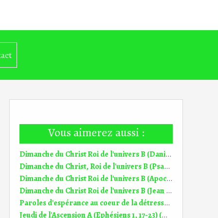
act
Vous aimerez aussi :
Dimanche du Christ Roi de l'univers B (Daniel 7, 13-14) (DiMail 242)
Dimanche du Christ, Roi de l'univers B (Psaume 92 (93)) (DiMail 601)
Dimanche du Christ Roi de l'univers B (Apocalypse 1, 5-8) (DiMail 431)
Dimanche du Christ Roi de l'univers B (Jean 18, 33-37) (DiMail 96)
Paroles d'espérance au coeur de la détresse 33° dim TO B (17;11.2024)
Jeudi de l'Ascension A (Ephésiens 1, 17-23) (DiMail 327)