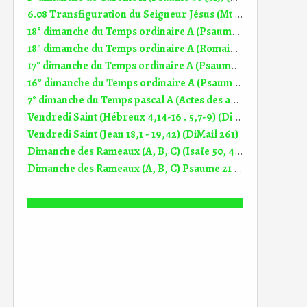
6.08 Transfiguration du Seigneur Jésus (Mt 17, 1-9) (DiMail 644)
18° dimanche du Temps ordinaire A (Psaume 144 (145)) (DiMail 538)
18° dimanche du Temps ordinaire A (Romains 8, 35.37-39) (DiMail 345)
17° dimanche du Temps ordinaire A (Psaume 118 (119)) (DiMail 537)
16° dimanche du Temps ordinaire A (Psaume 85 (86)) (DiMail 536)
7° dimanche du Temps pascal A (Actes des apôtres 1, 1-11) (DiMail 166)
Vendredi Saint (Hébreux 4,14-16 . 5,7-9) (DiMail 454)
Vendredi Saint (Jean 18,1 - 19,42) (DiMail 261)
Dimanche des Rameaux (A, B, C) (Isaïe 50, 4-7) (DiMail 159)
Dimanche des Rameaux (A, B, C) Psaume 21 (22) (DiMail 318)