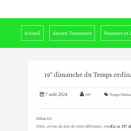
Accueil
Ancien Testament
Psaumes et 
19° dimanche du Temps ordinai


7 août 2024

OJ+
Temps Ordina
DiMail 415
Frère, en vue du jour de votre délivrance, vous
En ce 19° 