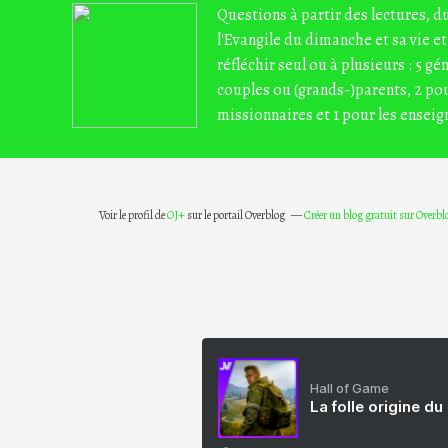
Questions à partir des lectures, 
l'Evangile du dimanche et sa vie et
réfléchir seul ou à plusieurs : 5 gé
couples ou (grands-)parents, 2 pou
missionnaires et 1 pour les enseig
Voir le profil de
OJ+
sur le portail Overblog
Créer un blog gratuit sur Overbl
Hall of Game
La folle origine du