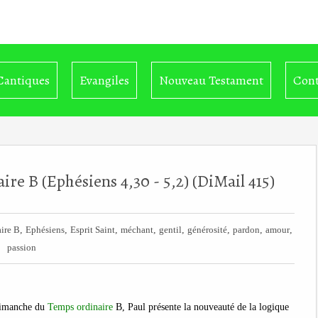
Cantiques
Evangiles
Nouveau Testament
Cont
re B (Ephésiens 4,30 - 5,2) (DiMail 415)
,
,
,
,
,
,
,
,
ire B
Ephésiens
Esprit Saint
méchant
gentil
générosité
pardon
amour
passion
dimanche du
Temps ordinaire
B, Paul présente la nouveauté de la logique