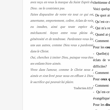
avez reçu en vous la marque du Saint Esprit de
chrétienne d
Dieu : ne le contristez pas.
Voici quelq
Faites disparaître de votre vie tout ce qui est
- De quoi ai
amertume, emportement, colère, éclats de voix
- Qu’est-ce
ou insultes, ainsi que toute espèce de
- Qui m'a re
méchanceté. Soyez entre vous pleins de
- Quand ai-
générosité et de tendresse. Pardonnez-vous les
- Comment e
uns aux autres, comme Dieu vous a pardonné
Pour les
co
dans le Christ.
- Quelle(s)
Oui, cherchez à imiter Dieu, puisque vous êtes
éclats de v
ses enfants bien-aimés.
difficiles?
Vivez dans l'amour, comme le Christ nous a
- Comment es
aimés et s'est livré pour nous en offrant à Dieu
Pour
ceux q
le sacrifice qui pouvait lui plaire.
- Comment es
Traduction AELF
- Qu’est-ce
évangélique
Pour les
dis