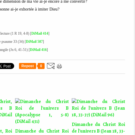
le dimension de ma vie ai-je encore à me convertir?
sonne ai-je exhortée à imiter Dieu
?
 lecture (1 R 19, 4-8) [
DiMail 414
]
le psaume 33 (34) [
DiMail 587
]
angile (Jn 6, 41-51) [
DiMail 416
]
Repost
0
Dimanche du Christ Roi
t, Roi
Dimanche du Christ Roi
de l'univers B (Jean 18, 33-