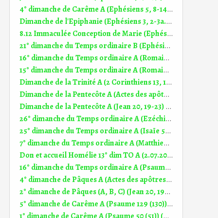
4° dimanche de Carême A (Ephésiens 5, 8-14) (DiMail 316)
Dimanche de l'Epiphanie (Ephésiens 3, 2-3a.5-6) (DiMail 101)
8.12 Immaculée Conception de Marie (Ephésiens 1, 3-6.11-12) (DiMail 407)
21° dimanche du Temps ordinaire B (Ephésiens 5, 21-32) (DiMail 418)
16° dimanche du Temps ordinaire A (Romains 8, 26-27) (DiMail 341)
15° dimanche du Temps ordinaire A (Romains 8, 18-23) (DiMail 340)
Dimanche de la Trinité A (2 Corinthiens 13, 11-13) (DiMail 330)
Dimanche de la Pentecôte A (Actes des apôtres 2, 1-11) (DiMail 167)
Dimanche de la Pentecôte A (Jean 20, 19-23) (DiMail 21)
26° dimanche du Temps ordinaire A (Ezéchiel 18, 25-28) (DiMail 181)
25° dimanche du Temps ordinaire A (Isaïe 55, 6-9) (DiMail 180)
7° dimanche du Temps ordinaire A (Matthieu 5, 38-48) (DiMail 506)
Don et accueil Homélie 13° dim TO A (2.07.2023)
16° dimanche du Temps ordinaire A (Psaume 85 (86)) (DiMail 536)
4° dimanche de Pâques A (Actes des apôtres 2, 14.36-41) (DiMail 163)
2° dimanche de Pâques (A, B, C) (Jean 20, 19-31) (DiMail 15)
5° dimanche de Carême A (Psaume 129 (130)) (DiMail 522)
1° dimanche de Carême A (Psaume 50 (51)) (DiMail 517)