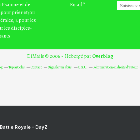
du Psaume et de
Email
 pour prier et/ou
nérales, 2 pour les
r les disciples-
nants
DiMails © 2006 - Hébergé par
Overblog
og
Top articles
Contact
Signaler un abus
C.G.U.
Rémunération en droits d'auteur
 Battle Royale - DayZ