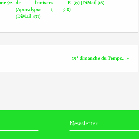
ume 92
de l'univers B
37) (DiMail 96)
(Apocalypse 1, 5-8)
(DiMail 431)
19° dimanche du Temps... »
Newsletter