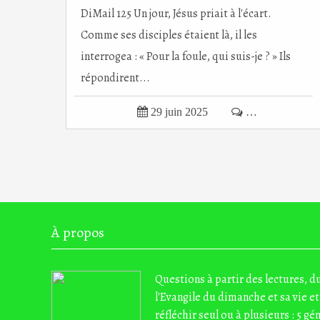
DiMail 125 Un jour, Jésus priait à l'écart.
Comme ses disciples étaient là, il les
interrogea : « Pour la foule, qui suis-je ? » Ils
répondirent...

29 juin 2025

…
À propos
Questions à partir des lectures, 
l'Evangile du dimanche et sa vie et
réfléchir seul ou à plusieurs : 5 gé