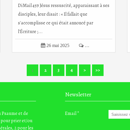
DiMail 459 Jésus ressuscité, apparaissant à ses
disciples, leur disait : « Il fallait que
s'accomplisse ce qui était annoncé par
l'Écriture ;...

26 mai 2025

…
1
2
3
4
>
>>
Newsletter
du Psaume et de
Email
 pour prier et/ou
nérales, 2 pour les