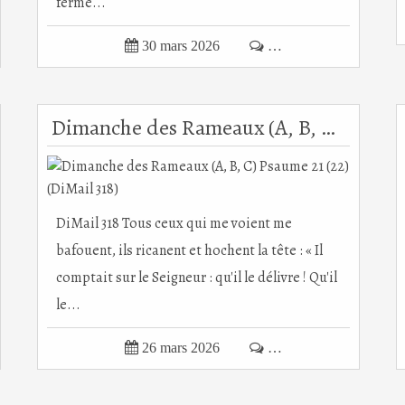
ferme...

30 mars 2026

…
Dimanche des Rameaux (A, B, C) Psaume 21 (22) (DiMail 318)
DiMail 318 Tous ceux qui me voient me
bafouent, ils ricanent et hochent la tête : « Il
comptait sur le Seigneur : qu'il le délivre ! Qu'il
le...

26 mars 2026

…