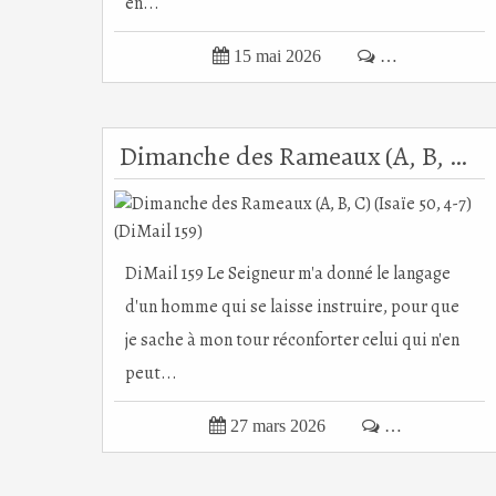
en...

15 mai 2026

…
Dimanche des Rameaux (A, B, C) (Isaïe 50, 4-7) (DiMail 159)
DiMail 159 Le Seigneur m'a donné le langage
d'un homme qui se laisse instruire, pour que
je sache à mon tour réconforter celui qui n'en
peut...

27 mars 2026

…