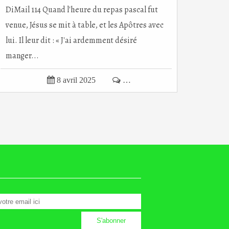
DiMail 114 Quand l'heure du repas pascal fut
venue, Jésus se mit à table, et les Apôtres avec
lui. Il leur dit : « J'ai ardemment désiré
manger...

8 avril 2025

…