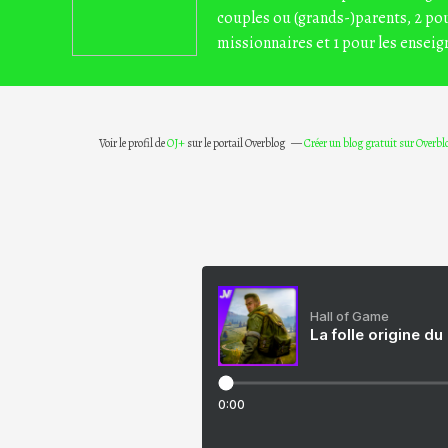
couples ou (grands-)parents, 2 pou
missionnaires et 1 pour les enseig
Voir le profil de
OJ+
sur le portail Overblog
Créer un blog gratuit sur Overbl
Hall of Game
La folle origine du
0:00