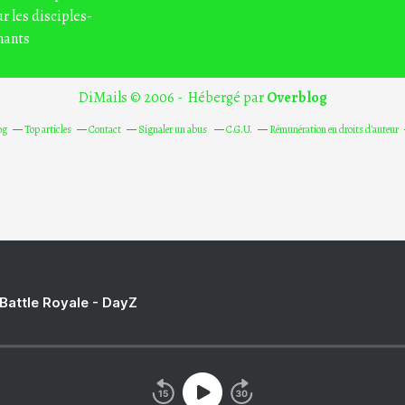
r les disciples-
nants
DiMails © 2006 - Hébergé par
Overblog
og
Top articles
Contact
Signaler un abus
C.G.U.
Rémunération en droits d'auteur
 Battle Royale - DayZ