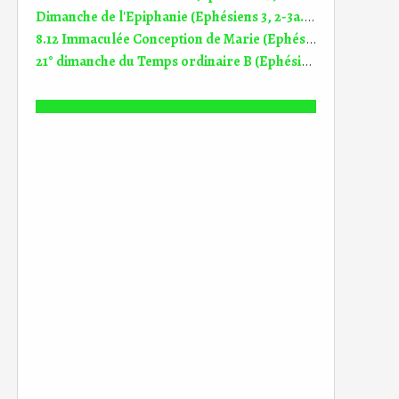
Dimanche de l'Epiphanie (Ephésiens 3, 2-3a.5-6) (DiMail 101)
8.12 Immaculée Conception de Marie (Ephésiens 1, 3-6.11-12) (DiMail 407)
21° dimanche du Temps ordinaire B (Ephésiens 5, 21-32) (DiMail 418)