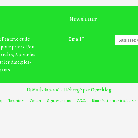
Newsletter
du Psaume et de
Email
 pour prier et/ou
nérales, 2 pour les
r les disciples-
nants
DiMails © 2006 - Hébergé par
Overblog
og
Top articles
Contact
Signaler un abus
C.G.U.
Rémunération en droits d'auteur