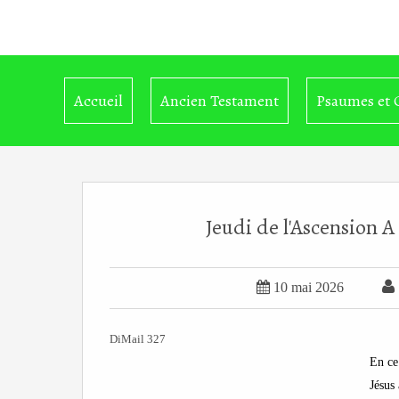
Accueil
Ancien Testament
Psaumes et 
Jeudi de l'Ascension A 


10 mai 2026
DiMail 327
En ce
Jésus 