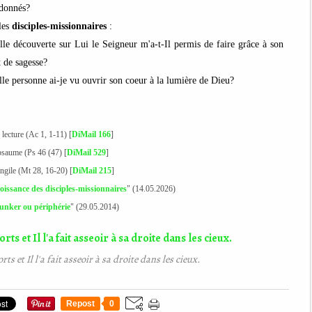
donnés?
les
disciples-missionnaires
:
lle découverte sur Lui le Seigneur m'a-t-Il permis de faire grâce à son
t de sagesse?
le personne ai-je vu ouvrir son coeur à la lumière de Dieu?
 lecture (Ac 1, 1-11) [
DiMail 166
]
 psaume (Ps 46 (47) [
DiMail 529
]
angile (Mt 28, 16-20) [
DiMail 215
]
issance des disciples-missionnaires
" (14.05.2026)
unker ou périphérie
" (29.05.2014)
rts et Il l'a fait asseoir à sa droite dans les cieux.
Repost
0