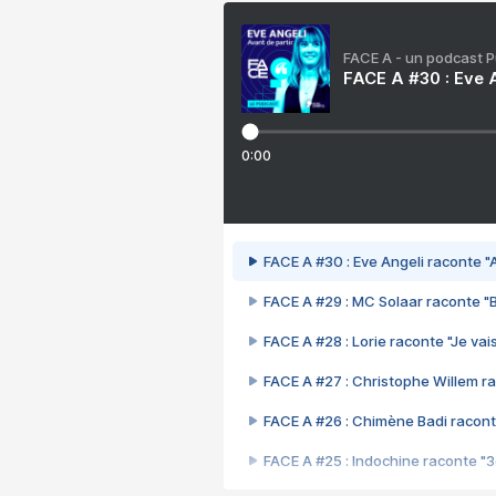
FACE A - un podcast 
FACE A #30 : Eve A
0:00
FACE A #30 : Eve Angeli raconte "A
FACE A #29 : MC Solaar raconte "
FACE A #28 : Lorie raconte "Je vais
FACE A #27 : Christophe Willem ra
FACE A #26 : Chimène Badi racont
FACE A #25 : Indochine raconte "