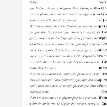
Frères,
Voici
que le Dieu de notre Seigneur Jésus Christ, le Père
- Qu’
dans sa gloire, vous donne un esprit de sagesse pour
- Qua
le découvrir et le connaître vraiment.
- Que
Qu'il ouvre votre cœur à sa lumière, pour vous faire
pour 
comprendre l'espérance que donne son appel, la
- Dan
gloire sans prix de l'héritage que vous partagez avec
déplo
les fidèles, et la puissance infinie qu'il déploie pour
- Com
nous, les croyants. C'est la force même, le pouvoir, la
du Ch
vigueur, qu'il a mis en œuvre dans le Christ quand il l'a
Pour 
ressuscité d'entre les morts et qu'il l'a fait asseoir à sa
- Dan
droite dans les cieux.
m’ont
Il l'a établi au-dessus de toutes les puissances et de
- Dan
tous les êtres qui nous dominent, quel que soit leur
qu’est
nom, aussi bien dans le monde présent que dans le
Pour
monde à venir.
- Com
Il lui a tout soumis et, le plaçant plus haut que tout, il
d’aut
a fait de lui la tête de l'Église qui est son corps, et
- Que