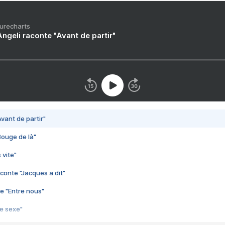
Purecharts
ngeli raconte "Avant de partir"
vant de partir"
Bouge de là"
 vite"
conte "Jacques a dit"
e "Entre nous"
3e sexe"