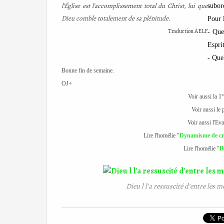
l'Église est l'accomplissement total du Christ, lui que
subor
Dieu comble totalement de sa plénitude.
Pour 
Traduction AELF
- Que
Espri
-
Quel
Bonne fin de semaine.
OJ+
Voir aussi la 1°
Voir aussi le
Voir aussi l'Ev
Lire l'homélie "
Dynamisme de cro
Lire l'homélie "
B
Dieu l l'a ressuscité d'entre les mo