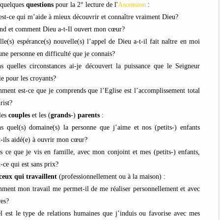
 quelques
questions
pour la 2° lecture de l'
Ascension
:
est-ce qui m’aide à mieux découvrir et connaître vraiment Dieu?
nd et comment Dieu a-t-Il ouvert mon cœur?
lle(s) espérance(s) nouvelle(s) l’appel de Dieu a-t-il fait naître en moi
une personne en difficulté que je connais?
s quelles circonstances ai-je découvert la puissance que le Seigneur
ie pour les croyants?
ment est-ce que je comprends que l’Eglise est l’accomplissement total
rist?
les
couples
et les (
grands
-)
parents
:
s quel(s) domaine(s) la personne que j’aime et nos (petits-) enfants
-ils aidé(e) à ouvrir mon cœur?
s ce que je vis en famille, avec mon conjoint et mes (petits-) enfants,
-ce qui est sans prix?
ceux qui travaillent
(professionnellement ou à la maison) :
ment mon travail me permet-il de me réaliser personnellement et avec
res?
l est le type de relations humaines que j’induis ou favorise avec mes