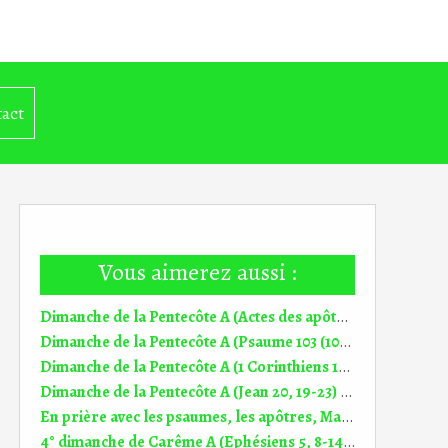
act
Vous aimerez aussi :
Dimanche de la Pentecôte A (Actes des apôtres 2, 1-11) (DiMail 167)
Dimanche de la Pentecôte A (Psaume 103 (104)) (DiMail 330)
Dimanche de la Pentecôte A (1 Corinthiens 12, 3b-7.12-13) (DiMail 329)
Dimanche de la Pentecôte A (Jean 20, 19-23) (DiMail 21)
En prière avec les psaumes, les apôtres, Marie, Jésus Homélie 7° dim TP A (17.05.2026)
4° dimanche de Carême A (Ephésiens 5, 8-14) (DiMail 316)