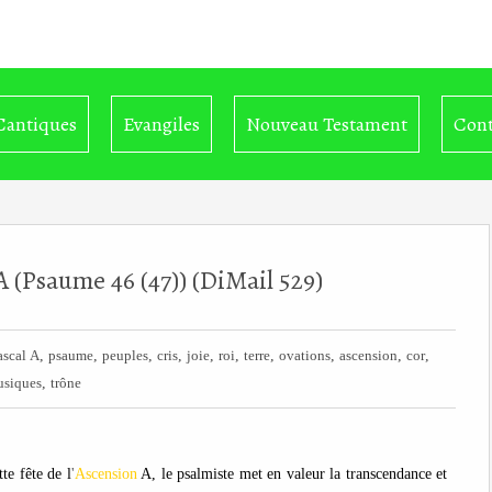
Cantiques
Evangiles
Nouveau Testament
Cont
A (Psaume 46 (47)) (DiMail 529)
,
,
,
,
,
,
,
,
,
,
scal A
psaume
peuples
cris
joie
roi
terre
ovations
ascension
cor
,
siques
trône
te fête de l
'
Ascension
A, le psalmiste met en valeur la transcendance et