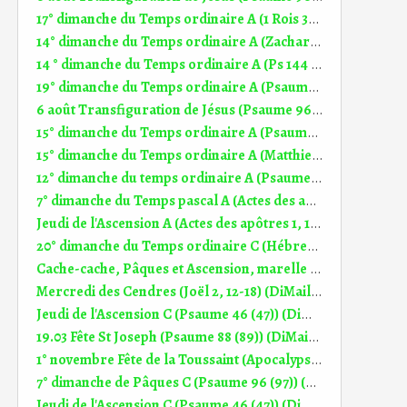
17° dimanche du Temps ordinaire A (1 Rois 3, 5.7-12) (Dimail 342)
14° dimanche du Temps ordinaire A (Zacharie 9, 9-10) (DiMail 174)
14 ° dimanche du Temps ordinaire A (Ps 144 (145)) (DiMail 534)
19° dimanche du Temps ordinaire A (Psaume 84 (85)) (DiMail 539)
6 août Transfiguration de Jésus (Psaume 96 (97)) (DiMail 646)
15° dimanche du Temps ordinaire A (Psaume 64 (65)) (DiMail 535)
15° dimanche du Temps ordinaire A (Matthieu 13, 1-23) (DiMail 29)
12° dimanche du temps ordinaire A (Psaume 68 (69)) (DiMail 643)
7° dimanche du Temps pascal A (Actes des apôtres 1, 1-11) (DiMail 166)
Jeudi de l'Ascension A (Actes des apôtres 1, 1-11) (DiMail 166)
20° dimanche du Temps ordinaire C (Hébreux 12, 1-4) (DiMail 473)
Cache-cache, Pâques et Ascension, marelle Homélie Ascension C (29.05)
Mercredi des Cendres (Joël 2, 12-18) (DiMail 312)
Jeudi de l'Ascension C (Psaume 46 (47)) (DiMail 529)
19.03 Fête St Joseph (Psaume 88 (89)) (DiMail 640)
1° novembre Fête de la Toussaint (Apocalypse 7, 2-4.9-14) (DiMail 297)
7° dimanche de Pâques C (Psaume 96 (97)) (DiMail 612)
Jeudi de l'Ascension C (Psaume 46 (47)) (DiMail 529)