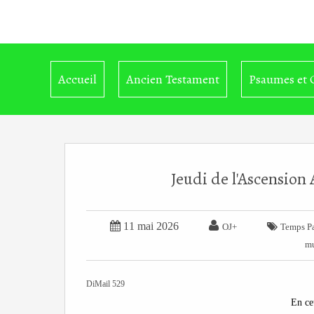
Accueil
Ancien Testament
Psaumes et 
Jeudi de l'Ascension 


11 mai 2026

OJ+
Temps Pa
mu
DiMail 529
En cet