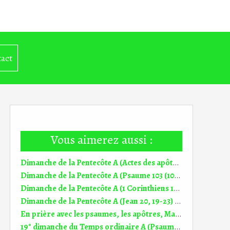
act
Vous aimerez aussi :
Dimanche de la Pentecôte A (Actes des apôtres 2, 1-11) (DiMail 167)
Dimanche de la Pentecôte A (Psaume 103 (104)) (DiMail 330)
Dimanche de la Pentecôte A (1 Corinthiens 12, 3b-7.12-13) (DiMail 329)
Dimanche de la Pentecôte A (Jean 20, 19-23) (DiMail 21)
En prière avec les psaumes, les apôtres, Marie, Jésus Homélie 7° dim TP A (17.05.2026)
19° dimanche du Temps ordinaire A (Psaume 84 (85)) (DiMail 539)