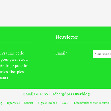
Newsletter
du Psaume et de
Email
 pour prier et/ou
nérales, 2 pour les
r les disciples-
nants
DiMails © 2006 - Hébergé par
Overblog
og
Top articles
Contact
Signaler un abus
C.G.U.
Rémunération en droits d'auteur