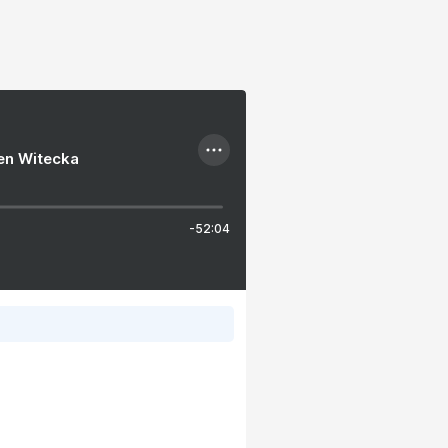
ien Witecka
-52:04