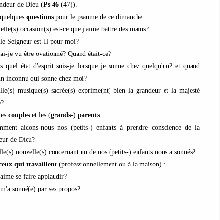
andeur de Dieu (
Ps
46
(47)).
 quelques
questions
pour le psaume de ce dimanche :
uelle(s) occasion(s) est-ce que j'aime battre des mains?
 le Seigneur est-Il pour moi?
 ai-je vu être ovationné? Quand était-ce?
s quel état d'esprit suis-je lorsque je sonne chez quelqu'un? et quand
 un inconnu qui sonne chez moi?
lle(s) musique(s) sacrée(s) exprime(nt) bien la grandeur et la majesté
e?
les
couples
et les (
grands
-)
parents
:
ment aidons-nous nos (petits-) enfants à prendre conscience de la
eur de Dieu?
lle(s) nouvelle(s) concernant un de nos (petits-) enfants nous a sonnés?
ceux qui travaillent
(professionnellement ou à la maison) :
 aime se faire applaudir?
 m'a sonné(e) par ses propos?