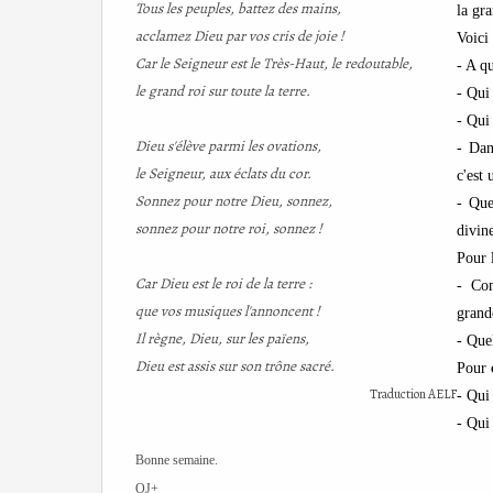
Tous les peuples, battez des mains,
la gr
acclamez Dieu par vos cris de joie !
Voici
Car le Seigneur est le Très-Haut, le redoutable,
- A q
le grand roi sur toute la terre.
- Qui
- Qui
Dieu s'élève parmi les ovations,
- Dan
le Seigneur, aux éclats du cor.
c'est
Sonnez pour notre Dieu, sonnez,
- Que
sonnez pour notre roi, sonnez !
divin
Pour 
Car Dieu est le roi de la terre :
- Com
que vos musiques l'annoncent !
grand
Il règne, Dieu, sur les païens,
- Que
Dieu est assis sur son trône sacré.
Pour
Traduction AELF
- Qui
- Qui
Bonne semaine.
OJ+