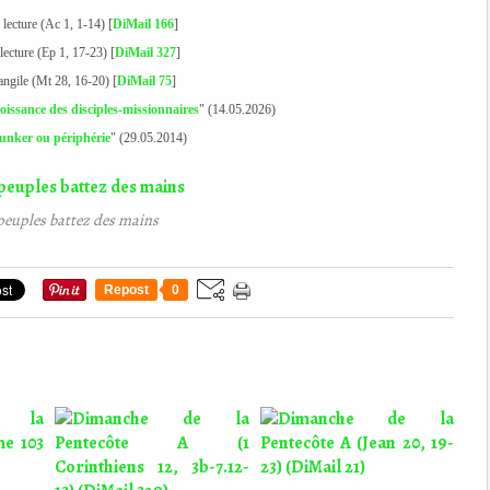
 lecture (Ac 1, 1-14) [
DiMail 166
]
 lecture (Ep 1, 17-23) [
DiMail 327
]
angile (Mt 28, 16-20) [
DiMail 75
]
issance des disciples-missionnaires
" (14.05.2026)
unker ou périphérie
" (29.05.2014)
peuples battez des mains
Repost
0