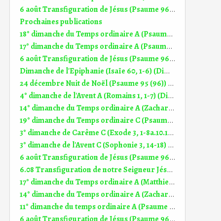
6 août Transfiguration de Jésus (Psaume 96 (97)) (DiMail 646)
Prochaines publications
18° dimanche du Temps ordinaire A (Psaume 144 (145)) (DiMail 538)
17° dimanche du Temps ordinaire A (Psaume 118 (119)) (DiMail 537)
6 août Transfiguration de Jésus (Psaume 96 (97)) (DiMail 646)
Dimanche de l'Epiphanie (Isaïe 60, 1-6) (DiMail 52)
24 décembre Nuit de Noël (Psaume 95 (96)) (DiMail 562)
4° dimanche de l'Avent A (Romains 1, 1-7) (DiMail 491)
14° dimanche du Temps ordinaire A (Zacharie 9, 9-10) (DiMail 174)
19° dimanche du Temps ordinaire C (Psaume 32 (33)) (DiMail 622)
3° dimanche de Carême C (Exode 3, 1-8a.10.13-15) (DiMail 256)
3° dimanche de l'Avent C (Sophonie 3, 14-18) (DiMail 245)
6 août Transfiguration de Jésus (Psaume 96 (97)) (DiMail 646)
6.08 Transfiguration de notre Seigneur Jésus (2 Pierre 1, 16-19) (DiMail 645)
17° dimanche du Temps ordinaire A (Matthieu 13, 44-52) (DiMail 31)
14° dimanche du Temps ordinaire A (Zacharie 9, 9-10) (DiMail 174)
11° dimanche du temps ordinaire A (Psaume 99 (100)) (DiMail 610)
6 août Transfiguration de Jésus (Psaume 96 (97)) (DiMail 646)