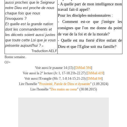
aussi proches que le Seigneur
- A quelle part de mon intelligence mon
notre Dieu est proche de nous
travail fait-il appel?
chaque fois que nous
Pour les
disciples-missionnaires
:
l'invoquons ?
- Comment est-ce que j'intègre les
Et quelle est la grande nation
consignes que l'on me donne du point
dont les commandements et
de vue de la foi et de la morale?
les décrets soient aussi justes
que toute cette Loi que je vous
- Quelle est ma fierté d'être enfant de
présente aujourd'hui ?
»
Dieu et que l'Eglise soit ma famille
?
Traduction AELF
Bonne semaine.
OJ+
Voir aussi le psaume 14 (15) [
DiMail 594
]
Voir aussi la 2° lecture (Jc 1, 17-18.21b-22.27) [
DiMail 419
]
Voir aussi l'Evangile (Mc 7, 1-8.14-15.21-23) [
DiMail 84
]
Lire l'homélie "
Proximité, Parole de Dieu et dynamite
" (1.09.2024)
Lire l'homélie "
Des mains au coeur
" (30.08.2015)