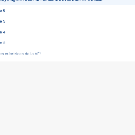
e 6
e 5
e 4
e 3
s créatrices de la VF !
e 2
e 1
e Mektoub My Love arrive enfin ! Rencontre avec Shaïn Boumedine et Sal
i : après Toni en famille
elle réalise le bouleversant Dites lui que je l'aime
ais ! Rencontre autour de Vie privée de Rebecca Zlotowski
 de Marguerite, Grave... Rencontre avec Ella Rumpf