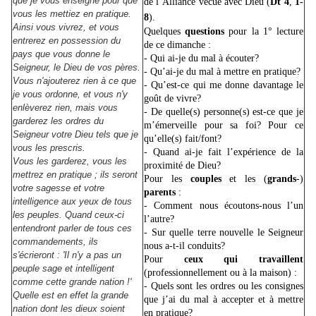
que je vous enseigne pour que
de l’Alliance vécue avec Dieu (
Dt
4
,
1-
vous les mettiez en pratique.
8
).
Ainsi vous vivrez, et vous
Quelques
questions
pour la 1° lecture
entrerez en possession du
de ce dimanche :
pays que vous donne le
- Qui ai-je du mal à écouter?
Seigneur, le Dieu de vos pères.
- Qu’ai-je du mal à mettre en pratique?
Vous n'ajouterez rien à ce que
- Qu’est-ce qui me donne davantage le
je vous ordonne, et vous n'y
goût de vivre?
enlèverez rien, mais vous
- De quelle(s) personne(s) est-ce que je
garderez les ordres du
m’émerveille pour sa foi? Pour ce
Seigneur votre Dieu tels que je
qu’elle(s) fait/font?
vous les prescris.
- Quand ai-je fait l’expérience de la
Vous les garderez, vous les
proximité de Dieu?
mettrez en pratique ; ils seront
Pour les
couples
et les (
grands
-)
votre sagesse et votre
parents
:
intelligence aux yeux de tous
- Comment nous écoutons-nous l’un
les peuples. Quand ceux-ci
l’autre?
entendront parler de tous ces
- Sur quelle terre nouvelle le Seigneur
commandements, ils
nous a-t-il conduits?
s'écrieront : 'Il n'y a pas un
Pour
ceux qui travaillent
peuple sage et intelligent
(professionnellement ou à la maison) :
comme cette grande nation !'
- Quels sont les ordres ou les consignes
Quelle est en effet la grande
que j’ai du mal à accepter et à mettre
nation dont les dieux soient
en pratique?