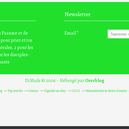
Newsletter
du Psaume et de
Email
 pour prier et/ou
nérales, 2 pour les
r les disciples-
nants
DiMails © 2006 - Hébergé par
Overblog
og
Top articles
Contact
Signaler un abus
C.G.U.
Rémunération en droits d'auteur