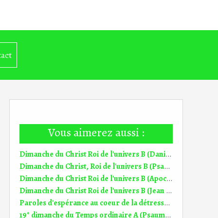
act
Vous aimerez aussi :
Dimanche du Christ Roi de l'univers B (Daniel 7, 13-14) (DiMail 242)
Dimanche du Christ, Roi de l'univers B (Psaume 92 (93)) (DiMail 601)
Dimanche du Christ Roi de l'univers B (Apocalypse 1, 5-8) (DiMail 431)
Dimanche du Christ Roi de l'univers B (Jean 18, 33-37) (DiMail 96)
Paroles d'espérance au coeur de la détresse 33° dim TO B (17;11.2024)
19° dimanche du Temps ordinaire A (Psaume 84 (85)) (DiMail 539)