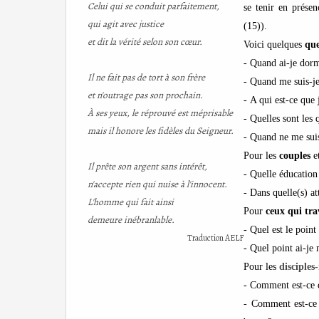
Celui qui se conduit parfaitement,
se tenir en prése
qui agit avec justice
(15)).
et dit la vérité selon son cœur.
Voici quelques
que
- Quand ai-je dormi
Il ne fait pas de tort à son frère
- Quand me suis-je
et n'outrage pas son prochain.
- A qui est-ce que 
À ses yeux, le réprouvé est méprisable
- Quelles sont les q
mais il honore les fidèles du Seigneur.
- Quand ne me suis
Pour les
couples
et
Il prête son argent sans intérêt,
- Quelle éducation
n'accepte rien qui nuise à l'innocent.
- Dans quelle(s) a
L'homme qui fait ainsi
Pour
ceux qui tra
demeure inébranlable.
- Quel est le point
Traduction AELF
- Quel point ai-je
Pour les
disciples
- Comment est-ce q
- Comment est-ce 