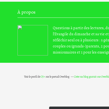
À propos
Questions à partir des lectures, 
l'Evangile du dimanche et sa vie et
réfléchir seul ou à plusieurs : 5 gé
couples ou (grands-)parents, 2 pou
missionnaires et 1 pour les enseig
Voir le profil de
OJ+
sur le portail Overblog
Créer un blog gratuit sur Overbl