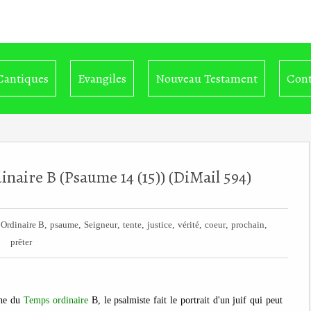
Cantiques
Evangiles
Nouveau Testament
Cont
aire B (Psaume 14 (15)) (DiMail 594)
,
,
,
,
,
,
,
,
Ordinaire B
psaume
Seigneur
tente
justice
vérité
coeur
prochain
prêter
he du
Temps ordinaire
B, le psalmiste fait le portrait d'un juif qui peut