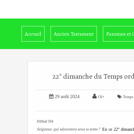
Accueil
Ancien Testament
Psaumes et 
22° dimanche du Temps ordin


29 août 2024

OJ+
Temps 
DiMail 594
Seigneur, qui séjournera sous ta tente ?
En ce 22° dimanc