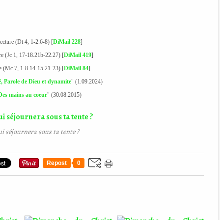
lecture (Dt 4, 1-2.6-8) [
DiMail 228
]
ure (Jc 1, 17-18.21b-22.27) [
DiMail 419
]
le (Mc 7, 1-8.14-15.21-23) [
DiMail 84
]
, Parole de Dieu et dynamite
" (1.09.2024)
Des mains au coeur
" (30.08.2015)
i séjournera sous ta tente ?
Repost
0