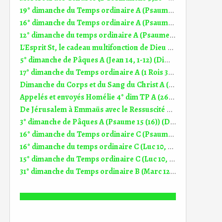
19° dimanche du Temps ordinaire A (Psaume 84 (85)) (DiMail 539)
16° dimanche du Temps ordinaire A (Psaume 85 (86)) (DiMail 536)
12° dimanche du temps ordinaire A (Psaume 68 (69)) (DiMail 643)
L'Esprit St, le cadeau multifonction de Dieu Homélie 6° dim TP A (10.05.2026)
5° dimanche de Pâques A (Jean 14, 1-12) (DiMail 18)
17° dimanche du Temps ordinaire A (1 Rois 3, 5.7-12) (Dimail 342)
Dimanche du Corps et du Sang du Christ A (Deutéronome 8, 2-3.14b-16a) (DiMail 169)
Appelés et envoyés Homélie 4° dim TP A (26.04.2026)
De Jérusalem à Emmaüs avec le Ressuscité Homélie 3° dim de Pâques A (19.04.2026)
3° dimanche de Pâques A (Psaume 15 (16)) (DiMail 526)
16° dimanche du Temps ordinaire C (Psaume 14 (15)) (DiMail 594)
16° dimanche du temps ordinaire C (Luc 10, 38-42) (DiMail 279)
15° dimanche du Temps ordinaire C (Luc 10, 25-37) (DiMail 128)
31° dimanche du Temps ordinaire B (Marc 12, 28b-34) (DiMail 238)