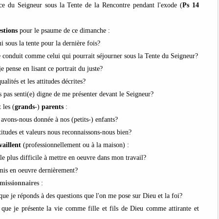
nce du Seigneur sous la Tente de la Rencontre pendant l'exode
(
Ps 14
stions
pour le psaume de ce dimanche :
 sous la tente pour la dernière fois?
 conduit comme celui qui pourrait séjourner sous la Tente du Seigneur?
je pense en lisant ce portrait du juste?
ualités et les attitudes décrites?
 pas senti(e) digne de me présenter devant le Seigneur?
 les (
grands
-)
parents
:
 avons-nous donnée à nos (petits-) enfants?
ttitudes et valeurs nous reconnaissons-nous bien?
vaillent
(professionnellement ou à la maison) :
 le plus difficile à mettre en oeuvre dans mon travail?
 mis en oeuvre dernièrement?
-missionnaires
:
ue je réponds à des questions que l'on me pose sur Dieu et la foi?
que je présente la vie comme fille et fils de Dieu comme attirante et