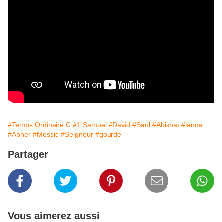
#Temps Ordinaire C
#1 Samuel
#David
#Saül
#Abishaï
#lance
#Abner
#Messie
#Seigneur
#gourde
Partager
Vous aimerez aussi