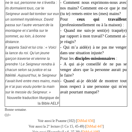
- Comment nous exprimons-nous avec
ne le sut, personne ne s’éveilla :
nos mains? Comment est-ce que je me
ils dormaient tous, car le
(tu te) remets entre tes (mes) mains?
Seigneur avait fait tomber sur eux
Pour
ceux qui travaillent
un sommeil mystérieux. David
(professionnellement ou à la maison) :
passa sur l’autre versant de la
- Quand me suis-je senti(e) traqué(e)
montagne et s’arrêta sur le
par rapport à mon travail? Comment ai-
sommet, au loin, à bonne
je réagis?
distance.
- Qui m’a aidé(e) à ne pas me venger
Il appela Saül et lui cria : « Voici
dans une situation injuste?
la lance du roi. Qu’un jeune
Pour les
disciples-missionnaires
:
garçon traverse et vienne la
- A qui ai-je conseillé de ne pas se
prendre ! Le Seigneur rendra à
venger alors que la personne aurait pu
chacun selon sa justice et sa
le faire?
fidélité. Aujourd’hui, le Seigneur
- Quand ai-je décidé de montrer tout
t’avait livré entre mes mains, mais
mon respect à une personne qui m'en
je n’ai pas voulu porter la main
avait pourtant manqué?
sur le messie du Seigneur. »
Nouvelle traduction liturgique de
la Bible AELF
Bonne semaine.
OJ+
Voir aussi le Psaume (102) [
DiMail 656
]
Voir aussi la 2° lecture (1 Co 15, 45-49) [
DiMail 447
]