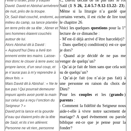
C, David décide de ne pas tuer le roi
l’élite d’Israël, pour y traquer
Saül (
1
S
26, 2.4-5.7-9.12-13.22- 23
).
David. David et Abishaï arrivèrent
Même si la liturgie n’a gardé que
de nuit, près de la troupe.
certains versets, il est riche de lire tout
Or, Saül était couché, endormi, au
le chapitre 26.
milieu du camp, sa lance plantée
Voici les quelques
questions
pour la 1°
en terre près de sa tête ; Abner et
lecture de ce dimanche :
ses hommes étaient couchés
- M’est-il déjà arrivé d’être harcelé(e)?
autour de lui.
- Dans quelle(s) condition(s) est-ce que
Alors Abishaï dit à David :
je dors?
« Aujourd’hui Dieu a livré ton
- Quand ai-je décidé de ne pas me
ennemi entre tes mains. Laisse-
venger de quelqu’un?
moi donc le clouer à terre avec sa
- Qu’ai-je fait de bien sans que cela soit
propre lance, d’un seul coup, et
su de quelqu’un?
je n’aurai pas à m’y reprendre à
- Qu’ai-je fait (ou n’ai-je pas fait) à
deux fois. »
une personne en raison du choix de
Mais David dit à Abishaï : « Ne le
Dieu?
tue pas ! Qui pourrait demeurer
Pour les
couples
et les (
grands
-)
impuni après avoir porté la main
parents
:
sur celui qui a reçu l’onction du
- Comment la fidélité du Seigneur nous
Seigneur ? »
aide-t-elle à vivre notre sacrement de
David prit la lance et la gourde
mariage? A quel événement ou parole
d’eau qui étaient près de la tête
biblique est-ce que je pense pour la
de Saül, et ils s’en allèrent.
fonder?
Personne ne vit rien, personne