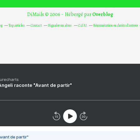
DiMails © 2006 - Hébergé par
Overblog
og
Top articles
Contact
Signaler un abus
C.G.U.
Rémunération en droits d'auteur
Purecharts
ngeli raconte "Avant de partir"
vant de partir"