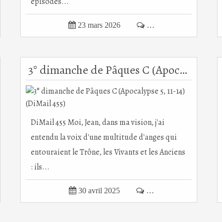
épisodes...

23 mars 2026

…
3° dimanche de Pâques C (Apocalypse 5, 11-14) (DiMail 455)
DiMail 455 Moi, Jean, dans ma vision, j'ai
entendu la voix d'une multitude d'anges qui
entouraient le Trône, les Vivants et les Anciens
: ils...

30 avril 2025

…