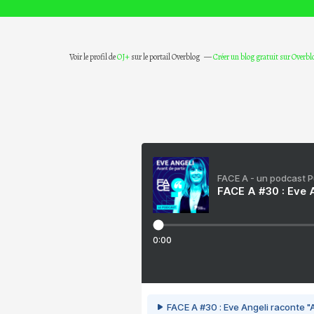
Voir le profil de
OJ+
sur le portail Overblog
Créer un blog gratuit sur Overbl
FACE A - un podcast 
FACE A #30 : Eve A
0:00
FACE A #30 : Eve Angeli raconte "A