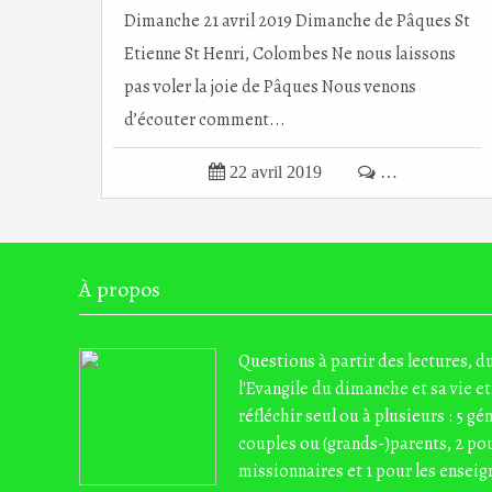
Dimanche 21 avril 2019 Dimanche de Pâques St
Etienne St Henri, Colombes Ne nous laissons
pas voler la joie de Pâques Nous venons
d’écouter comment...

22 avril 2019

…
À propos
Questions à partir des lectures, 
l'Evangile du dimanche et sa vie et
réfléchir seul ou à plusieurs : 5 gé
couples ou (grands-)parents, 2 pou
missionnaires et 1 pour les enseig