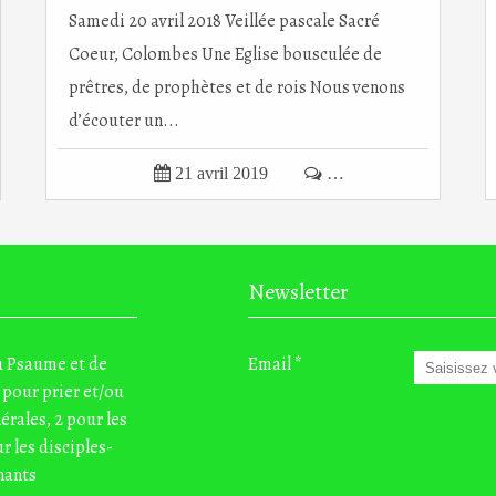
Samedi 20 avril 2018 Veillée pascale Sacré
Coeur, Colombes Une Eglise bousculée de
prêtres, de prophètes et de rois Nous venons
d’écouter un...

21 avril 2019

…
Newsletter
du Psaume et de
Email
 pour prier et/ou
nérales, 2 pour les
r les disciples-
nants