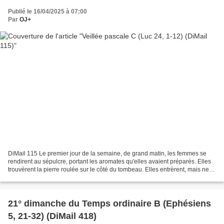
Publié le 16/04/2025 à 07:00
Par
OJ+
DiMail 115 Le premier jour de la semaine, de grand matin, les femmes se
rendirent au sépulcre, portant les aromates qu'elles avaient préparés. Elles
trouvèrent la pierre roulée sur le côté du tombeau. Elles entrèrent, mais ne
trouvèrent pas le corps du...
21° dimanche du Temps ordinaire B (Ephésiens
5, 21-32) (DiMail 418)