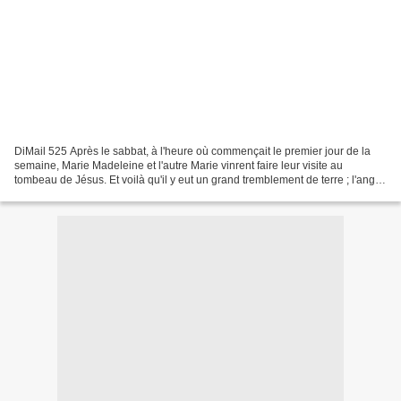
DiMail 525 Après le sabbat, à l'heure où commençait le premier jour de la
semaine, Marie Madeleine et l'autre Marie vinrent faire leur visite au
tombeau de Jésus. Et voilà qu'il y eut un grand tremblement de terre ; l'ange
du Seigneur descendit du ciel,...