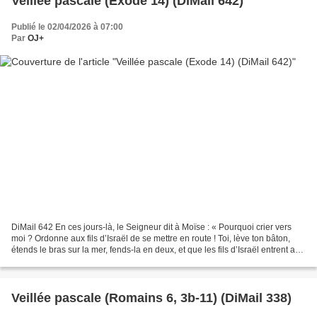
Veillée pascale (Exode 14) (DiMail 642)
Publié le 02/04/2026 à 07:00
Par
OJ+
DiMail 642 En ces jours-là, le Seigneur dit à Moïse : « Pourquoi crier vers
moi ? Ordonne aux fils d’Israël de se mettre en route ! Toi, lève ton bâton,
étends le bras sur la mer, fends-la en deux, et que les fils d’Israël entrent au
milieu de la mer...
Veillée pascale (Romains 6, 3b-11) (DiMail 338)