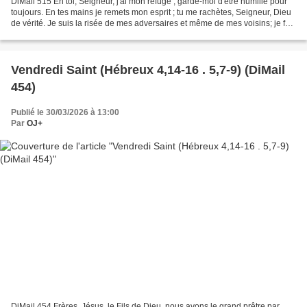
DiMail 515 En toi, Seigneur, j'ai mon refuge ; garde-moi d'être humilié pour
toujours. En tes mains je remets mon esprit ; tu me rachètes, Seigneur, Dieu
de vérité. Je suis la risée de mes adversaires et même de mes voisins; je fais
peur à mes amis, s'ils...
Vendredi Saint (Hébreux 4,14-16 . 5,7-9) (DiMail
454)
Publié le 30/03/2026 à 13:00
Par
OJ+
DiMail 454 Frères, Jésus, le Fils de Dieu, nous avons le grand prêtre par