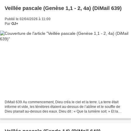
Veillée pascale (Genèse 1,1 - 2, 4a) (DiMail 639)
Publié le 02/04/2026 à 11:00
Par
OJ+
DiMail 639 Au commencement, Dieu créa le ciel et la terre. La terre était
informe et vide, les ténèbres étaient au-dessus de l’abîme et le souffle de
Dieu planait au-dessus des eaux. Dieu dit : « Que la lumière soit. » Et la
lumière fut. Dieu vit que...