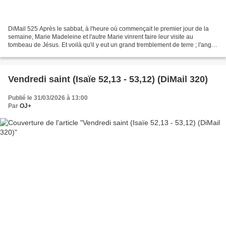
DiMail 525 Après le sabbat, à l'heure où commençait le premier jour de la
semaine, Marie Madeleine et l'autre Marie vinrent faire leur visite au
tombeau de Jésus. Et voilà qu'il y eut un grand tremblement de terre ; l'ange
du Seigneur descendit du ciel,...
Vendredi saint (Isaïe 52,13 - 53,12) (DiMail 320)
Publié le 31/03/2026 à 13:00
Par
OJ+