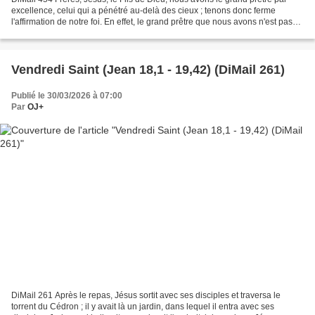
excellence, celui qui a pénétré au-delà des cieux ; tenons donc ferme
l'affirmation de notre foi. En effet, le grand prêtre que nous avons n'est pas
incapable, lui, de partager...
Vendredi Saint (Jean 18,1 - 19,42) (DiMail 261)
Publié le 30/03/2026 à 07:00
Par
OJ+
DiMail 261 Après le repas, Jésus sortit avec ses disciples et traversa le
torrent du Cédron ; il y avait là un jardin, dans lequel il entra avec ses