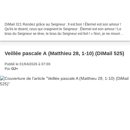
DiMail 321 Rendez grâce au Seigneur : Il est bon ! Éternel est son amour !
Qu'ils le disent, ceux qui craignent le Seigneur : Éternel est son amour ! Le
bras du Seigneur se lève, le bras du Seigneur est fort ! » Non, je ne mourrai
pas, je vivrai pour...
Veillée pascale A (Matthieu 28, 1-10) (DiMail 525)
Publié le 01/04/2026 à 07:00
Par
OJ+