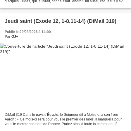
disciples. Judas, qui le livrait, connaissait l'endroit, lui aussi, car Jésus y avait
souvent réuni ses...
Jeudi saint (Exode 12, 1-8.11-14) (DiMail 319)
Publié le 29/03/2026 à 14:00
Par
OJ+
DiMail 319 Dans le pays d'Égypte, le Seigneur dit à Moïse et à son frère
Aaron : « Ce mois-ci sera pour vous le premier des mois, il marquera pour
vous le commencement de l'année. Parlez ainsi à toute la communauté
d'Israël : le dix de ce mois, que l'on...