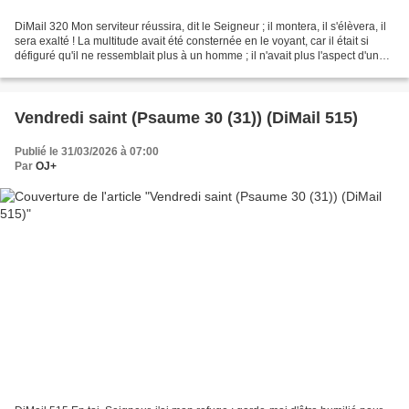
DiMail 320 Mon serviteur réussira, dit le Seigneur ; il montera, il s'élèvera, il
sera exalté ! La multitude avait été consternée en le voyant, car il était si
défiguré qu'il ne ressemblait plus à un homme ; il n'avait plus l'aspect d'un
fils d'Adam....
Vendredi saint (Psaume 30 (31)) (DiMail 515)
Publié le 31/03/2026 à 07:00
Par
OJ+