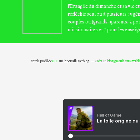
l'Evangile du dimanche et sa vie et
réfléchir seul ou à plusieurs : 5 gé
couples ou (grands-)parents, 2 pou
missionnaires et 1 pour les enseig
Voir le profil de
OJ+
sur le portail Overblog
Créer un blog gratuit sur Overbl
Hall of Game
La folle origine du