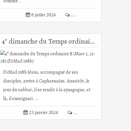
comme...

8 juillet 2024

…
4° dimanche du Temps ordinaire B (Marc 1, 21-28) (DiMail 198b)
DiMail 198b Jésus, accompagné de ses
disciples, arrive à Capharnaüm. Aussitôt, le
jour du sabbat, il se rendit à la synagogue, et
là, il enseignait....

23 janvier 2024

…