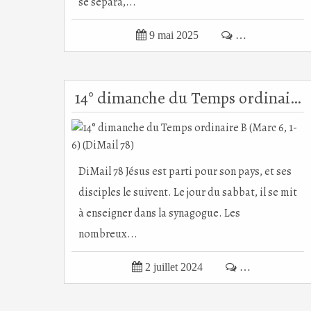
se sépara,...

9 mai 2025

…
14° dimanche du Temps ordinaire B (Marc 6, 1-6) (DiMail 78)
DiMail 78 Jésus est parti pour son pays, et ses
disciples le suivent. Le jour du sabbat, il se mit
à enseigner dans la synagogue. Les
nombreux...

2 juillet 2024

…