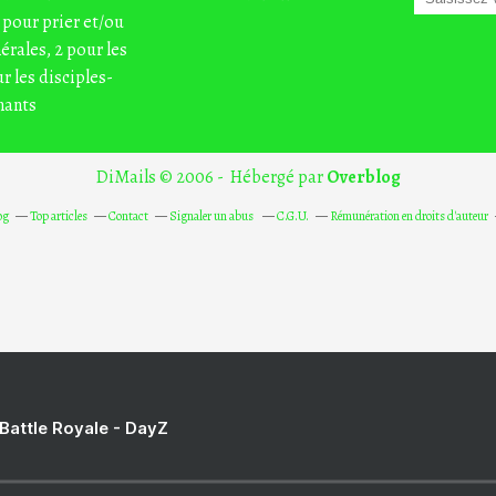
 pour prier et/ou
nérales, 2 pour les
r les disciples-
nants
DiMails © 2006 - Hébergé par
Overblog
og
Top articles
Contact
Signaler un abus
C.G.U.
Rémunération en droits d'auteur
 Battle Royale - DayZ