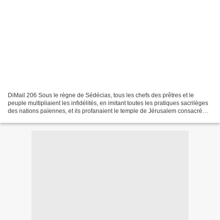
DiMail 206 Sous le règne de Sédécias, tous les chefs des prêtres et le
peuple multipliaient les infidélités, en imitant toutes les pratiques sacrilèges
des nations païennes, et ils profanaient le temple de Jérusalem consacré
par le Seigneur. Le Dieu de...