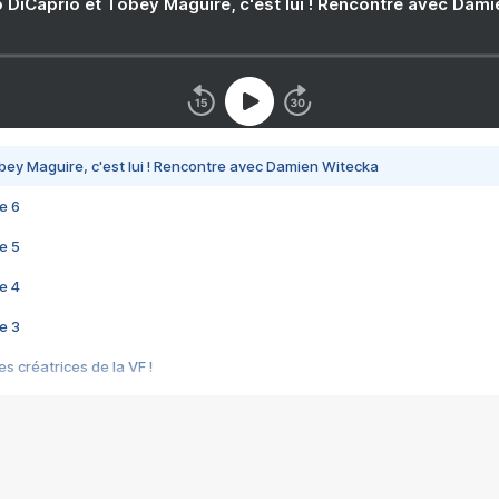
 DiCaprio et Tobey Maguire, c'est lui ! Rencontre avec Dam
bey Maguire, c'est lui ! Rencontre avec Damien Witecka
e 6
e 5
e 4
e 3
s créatrices de la VF !
e 2
e 1
e Mektoub My Love arrive enfin ! Rencontre avec Shaïn Boumedine et Sal