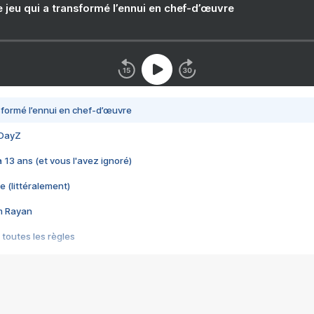
e jeu qui a transformé l’ennui en chef-d’œuvre
nsformé l’ennui en chef-d’œuvre
 DayZ
 a 13 ans (et vous l'avez ignoré)
e (littéralement)
im Rayan
 toutes les règles
s les jeux vidéo
us choquant de Rockstar ? - Le scandale BULLY
e plus moche de Steam