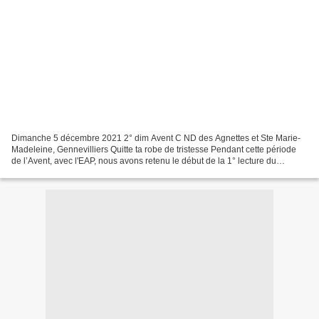
Dimanche 5 décembre 2021 2° dim Avent C ND des Agnettes et Ste Marie-
Madeleine, Gennevilliers Quitte ta robe de tristesse Pendant cette période
de l’Avent, avec l'EAP, nous avons retenu le début de la 1° lecture du
prophète Isaïe de la nuit de Noël :...