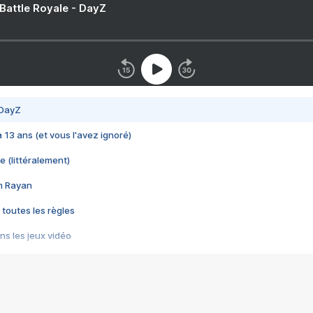
 Battle Royale - DayZ
 DayZ
 a 13 ans (et vous l'avez ignoré)
e (littéralement)
im Rayan
 toutes les règles
s les jeux vidéo
us choquant de Rockstar ? - Le scandale BULLY
e plus moche de Steam
du RÊVE tourne au CAUCHEMAR