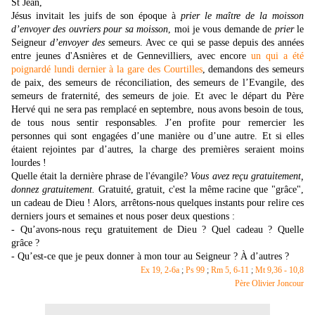
St Jean,
Jésus invitait les juifs de son époque à
prier le maître de la moisson
d’envoyer des ouvriers pour sa moisson
, moi je vous demande de
prier
le
Seigneur
d’envoyer des
semeurs. Avec ce qui se passe depuis des années
entre jeunes d'Asnières et de Gennevilliers, avec encore
un qui a été
poignardé lundi dernier à la gare des Courtilles
, demandons des semeurs
de paix, des semeurs de réconciliation, des semeurs de l’Evangile, des
semeurs de fraternité, des semeurs de joie. Et avec le départ du Père
Hervé qui ne sera pas remplacé en septembre, nous avons besoin de tous,
de tous nous sentir responsables. J’en profite pour remercier les
personnes qui sont engagées d’une manière ou d’une autre. Et si elles
étaient rejointes par d’autres, la charge des premières seraient moins
lourdes !
Quelle était la dernière phrase de l'évangile?
Vous avez reçu gratuitement,
donnez gratuitement.
Gratuité, gratuit, c'est la même racine que "grâce",
un cadeau de Dieu ! Alors, arrêtons-nous quelques instants pour relire ces
derniers jours et semaines et nous poser deux questions :
- Qu’avons-nous reçu gratuitement de Dieu ? Quel cadeau ? Quelle
grâce ?
- Qu’est-ce que je peux donner à mon tour au Seigneur ? À d’autres ?
Ex 19, 2-6a
;
Ps 99
;
Rm 5, 6-11
;
Mt 9,36 - 10,8
Père Olivier Joncour