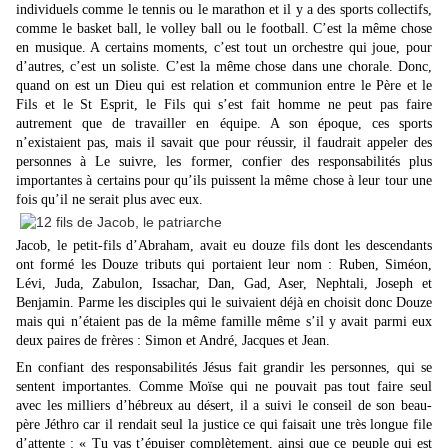
individuels comme le tennis ou le marathon et il y a des sports collectifs,
comme le basket ball, le volley ball ou le football. C’est la même chose
en musique. A certains moments, c’est tout un orchestre qui joue, pour
d’autres, c’est un soliste. C’est la même chose dans une chorale. Donc,
quand on est un Dieu qui est relation et communion entre le Père et le
Fils et le St Esprit, le Fils qui s’est fait homme ne peut pas faire
autrement que de travailler en équipe. A son époque, ces sports
n’existaient pas, mais il savait que pour réussir, il faudrait appeler des
personnes à Le suivre, les former, confier des responsabilités plus
importantes à certains pour qu’ils puissent la même chose à leur tour une
fois qu’il ne serait plus avec eux.
Jacob, le petit-fils d’Abraham, avait eu douze fils dont les descendants
ont formé les Douze tributs qui portaient leur nom : Ruben, Siméon,
Lévi, Juda, Zabulon, Issachar, Dan, Gad, Aser, Nephtali, Joseph et
Benjamin. Parme les disciples qui le suivaient déjà en choisit donc Douze
mais qui n’étaient pas de la même famille même s’il y avait parmi eux
deux paires de frères : Simon et André, Jacques et Jean.
En confiant des responsabilités Jésus fait grandir les personnes, qui se
sentent importantes. Comme Moïse qui ne pouvait pas tout faire seul
avec les milliers d’hébreux au désert, il a suivi le conseil de son beau-
père Jéthro car il rendait seul la justice ce qui faisait une très longue file
d’attente : « Tu vas t’épuiser complètement, ainsi que ce peuple qui est