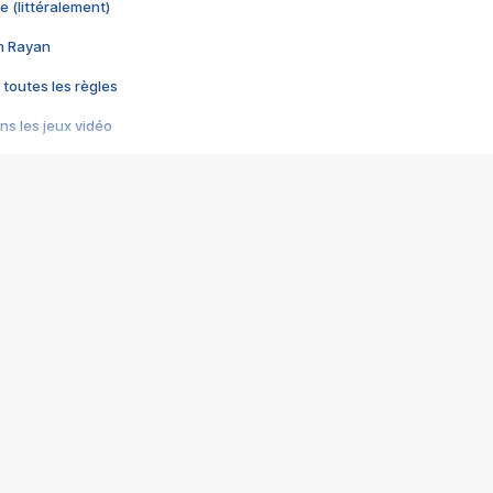
e (littéralement)
im Rayan
 toutes les règles
s les jeux vidéo
us choquant de Rockstar ? - Le scandale BULLY
e plus moche de Steam
du RÊVE tourne au CAUCHEMAR
pendant 8 heures
it… à tort
umiliés par un jeu vidéo
ire - Final Fantasy 8
ti un empire - Age of Empires
story DOFUS