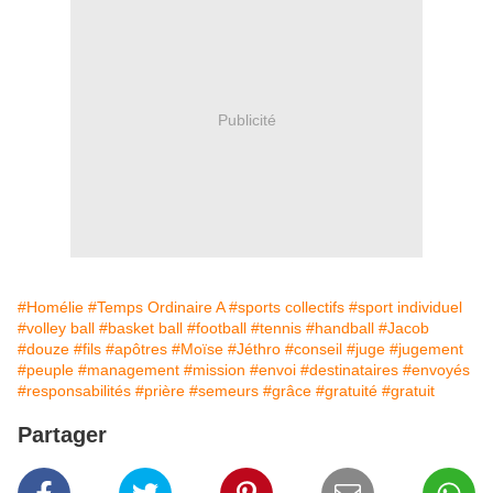
Publicité
#Homélie
#Temps Ordinaire A
#sports collectifs
#sport individuel
#volley ball
#basket ball
#football
#tennis
#handball
#Jacob
#douze
#fils
#apôtres
#Moïse
#Jéthro
#conseil
#juge
#jugement
#peuple
#management
#mission
#envoi
#destinataires
#envoyés
#responsabilités
#prière
#semeurs
#grâce
#gratuité
#gratuit
Partager