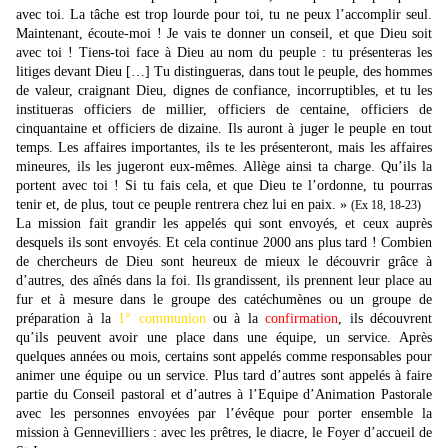
avec toi. La tâche est trop lourde pour toi, tu ne peux l’accomplir seul.
Maintenant, écoute-moi ! Je vais te donner un conseil, et que Dieu soit
avec toi ! Tiens-toi face à Dieu au nom du peuple : tu présenteras les
litiges devant Dieu […] Tu distingueras, dans tout le peuple, des hommes
de valeur, craignant Dieu, dignes de confiance, incorruptibles, et tu les
institueras officiers de millier, officiers de centaine, officiers de
cinquantaine et officiers de dizaine. Ils auront à juger le peuple en tout
temps. Les affaires importantes, ils te les présenteront, mais les affaires
mineures, ils les jugeront eux-mêmes. Allège ainsi ta charge. Qu’ils la
portent avec toi ! Si tu fais cela, et que Dieu te l’ordonne, tu pourras
tenir et, de plus, tout ce peuple rentrera chez lui en paix. »
(Ex 18, 18-23)
La mission fait grandir les appelés qui sont envoyés, et ceux auprès
desquels ils sont envoyés. Et cela continue 2000 ans plus tard ! Combien
de chercheurs de Dieu sont heureux de mieux le découvrir grâce à
d’autres, des aînés dans la foi. Ils grandissent, ils prennent leur place au
fur et à mesure dans le groupe des catéchumènes ou un groupe de
préparation à la
1° communion
ou à la
confirmation
, ils découvrent
qu’ils peuvent avoir une place dans une équipe, un service. Après
quelques années ou mois, certains sont appelés comme responsables pour
animer une équipe ou un service. Plus tard d’autres sont appelés à faire
partie du Conseil pastoral et d’autres à l’Equipe d’Animation Pastorale
avec les personnes envoyées par l’évêque pour porter ensemble la
mission à Gennevilliers : avec les prêtres, le diacre, le Foyer d’accueil de