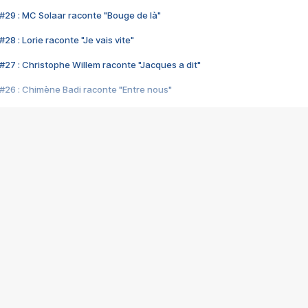
#29 : MC Solaar raconte "Bouge de là"
28 : Lorie raconte "Je vais vite"
#27 : Christophe Willem raconte "Jacques a dit"
#26 : Chimène Badi raconte "Entre nous"
#25 : Indochine raconte "3e sexe"
#24 : Zaho raconte "C'est chelou"
#23 : Patrick Bruel raconte "Au café des délices"
#22 : Kyo raconte "Le chemin"
#21 : Nolwenn Leroy raconte "Cassé"
#20 : Patrick Hernandez raconte "Born to be alive"
#19 : Lorie raconte "Près de moi"
#18 : Michael Jones raconte "A nos actes manqués" (avec Jean-Jacque