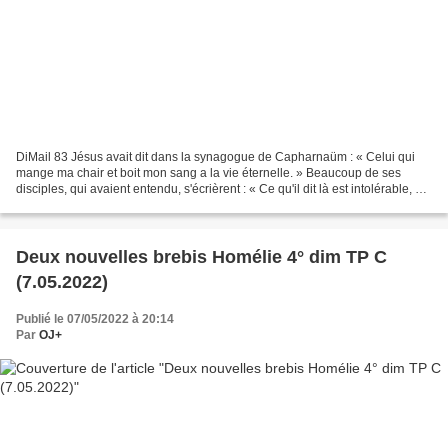
DiMail 83 Jésus avait dit dans la synagogue de Capharnaüm : « Celui qui
mange ma chair et boit mon sang a la vie éternelle. » Beaucoup de ses
disciples, qui avaient entendu, s'écrièrent : « Ce qu'il dit là est intolérable, on
ne peut pas continuer à l'écouter...
Deux nouvelles brebis Homélie 4° dim TP C
(7.05.2022)
Publié le 07/05/2022 à 20:14
Par
OJ+