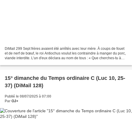
DiMail 299 Sept frères avaient été arrêtés avec leur mère. À coups de fouet
et de nerf de bœuf, le roi Antiochus voulut les contraindre à manger du porc,
viande interdite. L'un d'eux déclara au nom de tous : « Que cherches-tu à
savoir de nous ? Nous sommes...
15° dimanche du Temps ordinaire C (Luc 10, 25-
37) (DiMail 128)
Publié le 08/07/2025 à 07:00
Par
OJ+