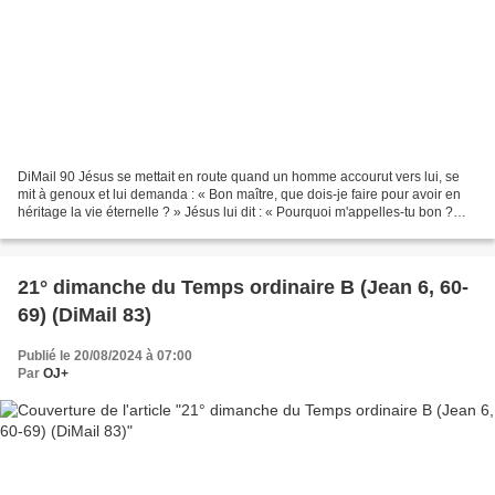
DiMail 90 Jésus se mettait en route quand un homme accourut vers lui, se
mit à genoux et lui demanda : « Bon maître, que dois-je faire pour avoir en
héritage la vie éternelle ? » Jésus lui dit : « Pourquoi m'appelles-tu bon ?
Personne n'est bon, sinon...
21° dimanche du Temps ordinaire B (Jean 6, 60-
69) (DiMail 83)
Publié le 20/08/2024 à 07:00
Par
OJ+