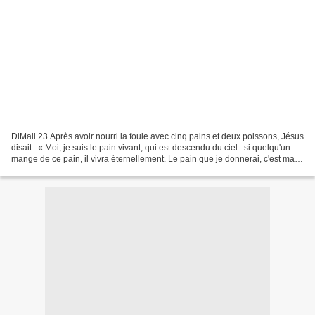
DiMail 23 Après avoir nourri la foule avec cinq pains et deux poissons, Jésus
disait : « Moi, je suis le pain vivant, qui est descendu du ciel : si quelqu'un
mange de ce pain, il vivra éternellement. Le pain que je donnerai, c'est ma
chair, donnée pour...