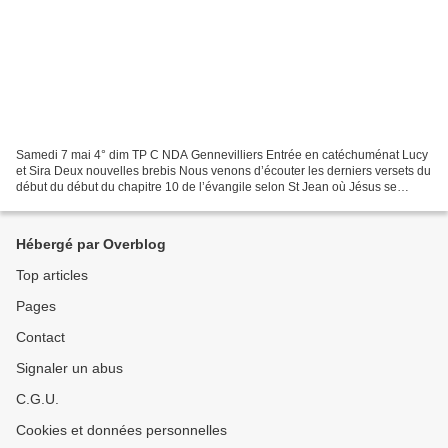
Samedi 7 mai 4° dim TP C NDA Gennevilliers Entrée en catéchuménat Lucy
et Sira Deux nouvelles brebis Nous venons d’écouter les derniers versets du
début du début du chapitre 10 de l’évangile selon St Jean où Jésus se
présente comme le Bon berger qui prend...
Hébergé par Overblog
Top articles
Pages
Contact
Signaler un abus
C.G.U.
Cookies et données personnelles