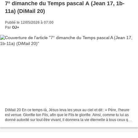
7° dimanche du Temps pascal A (Jean 17, 1b-
11a) (DiMail 20)
Publié le 12/05/2026 à 07:00
Par
OJ+
DiMail 20 En ce temps-là, Jésus leva les yeux au ciel et dit : « Père, l'heure
est venue. Glorifie ton Fils, afin que le Fils te glorifie. Ainsi, comme tu lui as
donné autorité sur tout être vivant, il donnera la vie éternelle à tous ceux que
tu lui as...