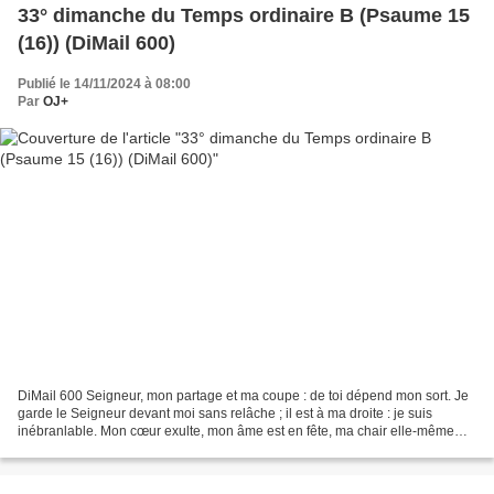
33° dimanche du Temps ordinaire B (Psaume 15
(16)) (DiMail 600)
Publié le 14/11/2024 à 08:00
Par
OJ+
DiMail 600 Seigneur, mon partage et ma coupe : de toi dépend mon sort. Je
garde le Seigneur devant moi sans relâche ; il est à ma droite : je suis
inébranlable. Mon cœur exulte, mon âme est en fête, ma chair elle-même
repose en confiance : tu ne peux...