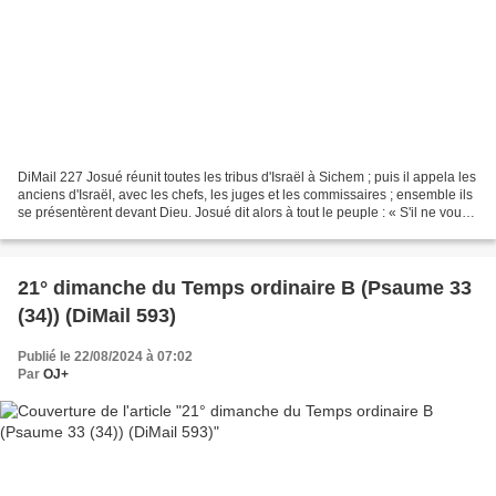
DiMail 227 Josué réunit toutes les tribus d'Israël à Sichem ; puis il appela les
anciens d'Israël, avec les chefs, les juges et les commissaires ; ensemble ils
se présentèrent devant Dieu. Josué dit alors à tout le peuple : « S'il ne vous
plaît pas de...
21° dimanche du Temps ordinaire B (Psaume 33
(34)) (DiMail 593)
Publié le 22/08/2024 à 07:02
Par
OJ+