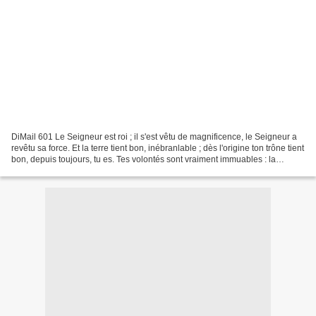
DiMail 601 Le Seigneur est roi ; il s'est vêtu de magnificence, le Seigneur a
revêtu sa force. Et la terre tient bon, inébranlable ; dès l'origine ton trône tient
bon, depuis toujours, tu es. Tes volontés sont vraiment immuables : la
sainteté emplit ta...