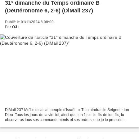
31° dimanche du Temps ordinaire B
(Deutéronome 6, 2-6) (DiMail 237)
Publié le 01/11/2024 à 08:00
Par
OJ+
DiMail 237 Moïse disait au peuple d'Israël : « Tu craindras le Seigneur ton
Dieu. Tous les jours de ta vie, toi, ainsi que ton fils et le fils de ton fils, tu
observeras tous ses commandements et ses ordres, que je te prescris
aujourd'hui, et tu auras...