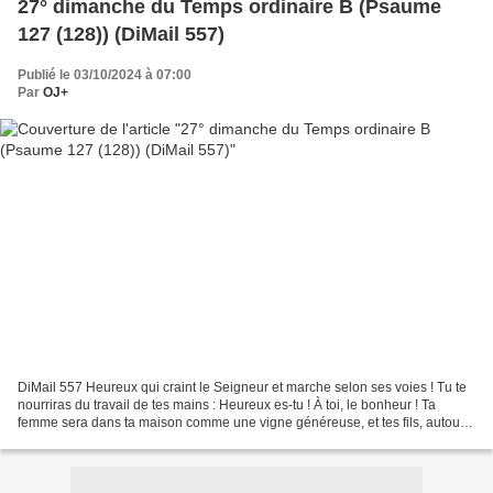
27° dimanche du Temps ordinaire B (Psaume
127 (128)) (DiMail 557)
Publié le 03/10/2024 à 07:00
Par
OJ+
DiMail 557 Heureux qui craint le Seigneur et marche selon ses voies ! Tu te
nourriras du travail de tes mains : Heureux es-tu ! À toi, le bonheur ! Ta
femme sera dans ta maison comme une vigne généreuse, et tes fils, autour
de la table, comme des plants...