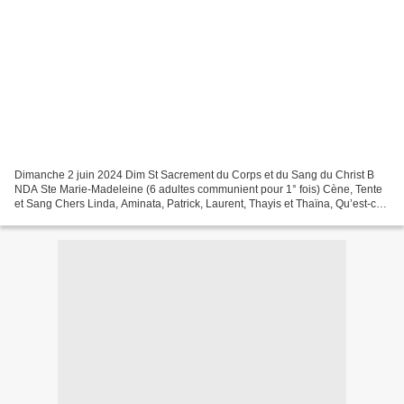
Dimanche 2 juin 2024 Dim St Sacrement du Corps et du Sang du Christ B
NDA Ste Marie-Madeleine (6 adultes communient pour 1° fois) Cène, Tente
et Sang Chers Linda, Aminata, Patrick, Laurent, Thayis et Thaïna, Qu’est-ce
qui nous frappe dans ce récit du...