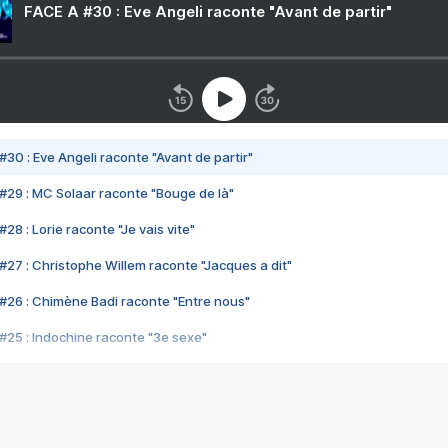
FACE A #30 : Eve Angeli raconte "Avant de partir"
#30 : Eve Angeli raconte "Avant de partir"
#29 : MC Solaar raconte "Bouge de là"
28 : Lorie raconte "Je vais vite"
#27 : Christophe Willem raconte "Jacques a dit"
#26 : Chimène Badi raconte "Entre nous"
#25 : Indochine raconte "3e sexe"
#24 : Zaho raconte "C'est chelou"
#23 : Patrick Bruel raconte "Au café des délices"
#22 : Kyo raconte "Le chemin"