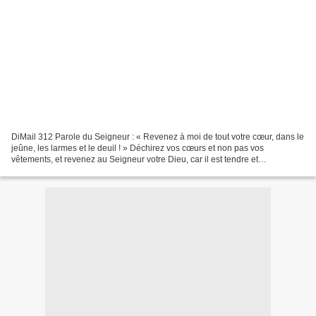
DiMail 312 Parole du Seigneur : « Revenez à moi de tout votre cœur, dans le
jeûne, les larmes et le deuil ! » Déchirez vos cœurs et non pas vos
vêtements, et revenez au Seigneur votre Dieu, car il est tendre et
miséricordieux, lent à la colère et plein...