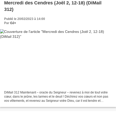
Mercredi des Cendres (Joël 2, 12-18) (DiMail
312)
Publié le 20/02/2023 à 14:00
Par
OJ+
DiMail 312 Maintenant – oracle du Seigneur – revenez à moi de tout votre
cœur, dans le jeûne, les larmes et le deuil ! Déchirez vos cœurs et non pas
vos vêtements, et revenez au Seigneur votre Dieu, car il est tendre et
miséricordieux, lent à la colère...