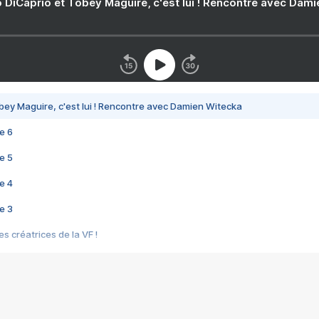
 DiCaprio et Tobey Maguire, c'est lui ! Rencontre avec Dam
bey Maguire, c'est lui ! Rencontre avec Damien Witecka
e 6
e 5
e 4
e 3
s créatrices de la VF !
e 2
e 1
e Mektoub My Love arrive enfin ! Rencontre avec Shaïn Boumedine et Sal