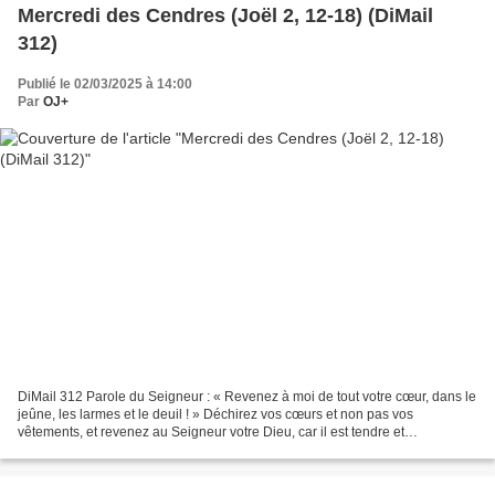
Mercredi des Cendres (Joël 2, 12-18) (DiMail
312)
Publié le 02/03/2025 à 14:00
Par
OJ+
DiMail 312 Parole du Seigneur : « Revenez à moi de tout votre cœur, dans le
jeûne, les larmes et le deuil ! » Déchirez vos cœurs et non pas vos
vêtements, et revenez au Seigneur votre Dieu, car il est tendre et
miséricordieux, lent à la colère et plein...