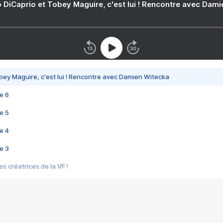
 DiCaprio et Tobey Maguire, c'est lui ! Rencontre avec Dam
bey Maguire, c'est lui ! Rencontre avec Damien Witecka
e 6
e 5
e 4
e 3
s créatrices de la VF !
e 2
e 1
e Mektoub My Love arrive enfin ! Rencontre avec Shaïn Boumedine et Sal