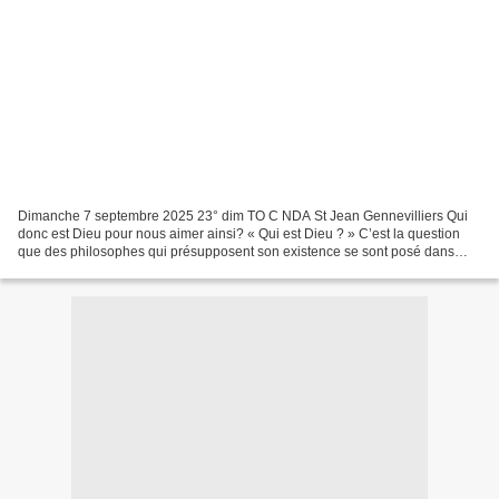
Dimanche 7 septembre 2025 23° dim TO C NDA St Jean Gennevilliers Qui
donc est Dieu pour nous aimer ainsi? « Qui est Dieu ? » C’est la question
que des philosophes qui présupposent son existence se sont posé dans
l’histoire des idées. Les réponses sont...