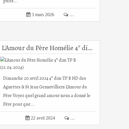
puits...

3 mars 2026

…
L'Amour du Père Homélie 4° dim TP B (21.04.2024)
Dimanche 20 avril 2024 4° dim TP B ND des
Agnettes & St Jean Gennevilliers L'Amour du
Père Voyez quel grand amour nous a donné le
Père pour que...

22 avril 2024

…