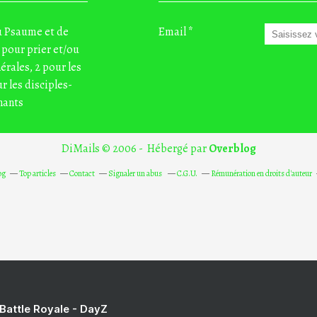
du Psaume et de
Email
 pour prier et/ou
nérales, 2 pour les
r les disciples-
nants
DiMails © 2006 - Hébergé par
Overblog
og
Top articles
Contact
Signaler un abus
C.G.U.
Rémunération en droits d'auteur
 Battle Royale - DayZ