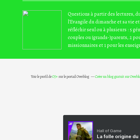
Questions à partir des lectures, 
l'Evangile du dimanche et sa vie et
réfléchir seul ou à plusieurs : 5 gé
couples ou (grands-)parents, 2 pou
missionnaires et 1 pour les enseig
Voir le profil de
OJ+
sur le portail Overblog
Créer un blog gratuit sur Overbl
Hall of Game
La folle origine du