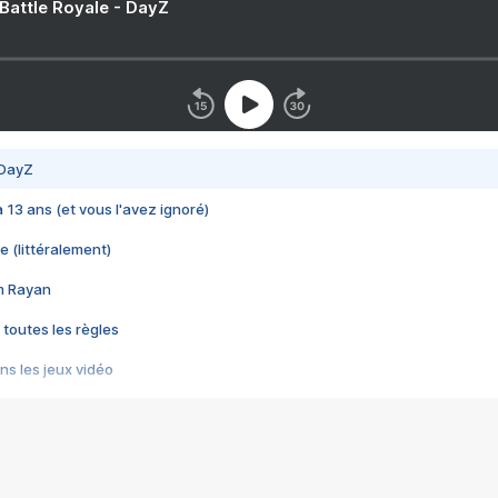
 Battle Royale - DayZ
 DayZ
 a 13 ans (et vous l'avez ignoré)
e (littéralement)
im Rayan
 toutes les règles
s les jeux vidéo
us choquant de Rockstar ? - Le scandale BULLY
e plus moche de Steam
du RÊVE tourne au CAUCHEMAR