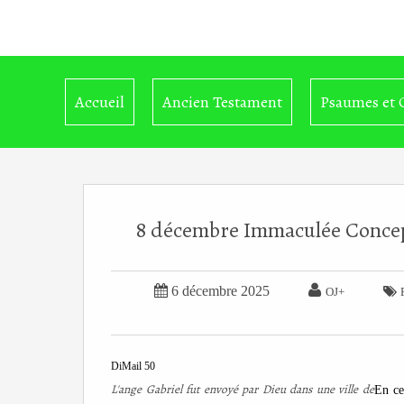
Accueil
Ancien Testament
Psaumes et 
8 décembre Immaculée Concepti


6 décembre 2025

OJ+
DiMail 50
L'ange Gabriel fut envoyé par Dieu dans une ville de
En ce