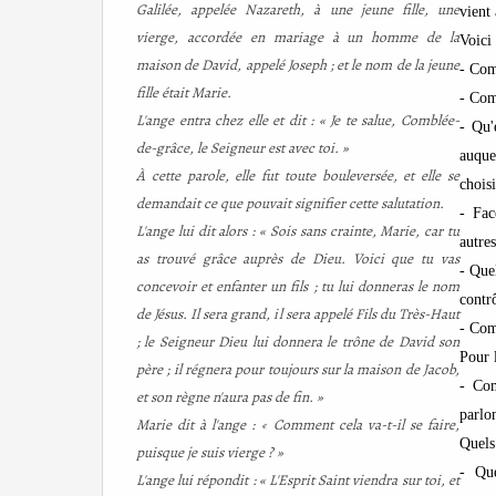
Galilée, appelée Nazareth, à une jeune fille, une
vient
vierge, accordée en mariage à un homme de la
Voici
maison de David, appelé Joseph ; et le nom de la jeune
- Com
fille était Marie.
- Com
L'ange entra chez elle et dit : « Je te salue, Comblée-
- Qu'
de-grâce, le Seigneur est avec toi. »
auque
À cette parole, elle fut toute bouleversée, et elle se
chois
demandait ce que pouvait signifier cette salutation.
- Fac
L'ange lui dit alors : « Sois sans crainte, Marie, car tu
autre
as trouvé grâce auprès de Dieu. Voici que tu vas
- Que
concevoir et enfanter un fils ; tu lui donneras le nom
contrô
de Jésus. Il sera grand, il sera appelé Fils du Très-Haut
- Com
; le Seigneur Dieu lui donnera le trône de David son
Pour 
père ; il régnera pour toujours sur la maison de Jacob,
- Com
et son règne n'aura pas de fin. »
parlo
Marie dit à l'ange : « Comment cela va-t-il se faire,
Quels
puisque je suis vierge ? »
- Que
L'ange lui répondit : « L'Esprit Saint viendra sur toi, et