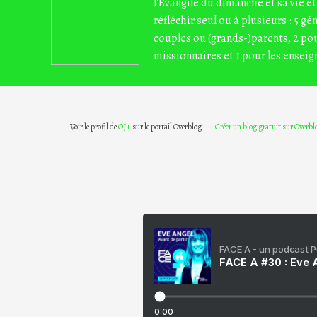
l'Evangile du dimanche et sa vie et
réfléchir seul ou à plusieurs : 5 gé
couples ou (grands-)parents, 2 pou
missionnaires et 1 pour les enseig
Voir le profil de
OJ+
sur le portail Overblog
Créer un blog gratuit sur Overbl
FACE A - un podcast 
FACE A #30 : Eve A
0:00