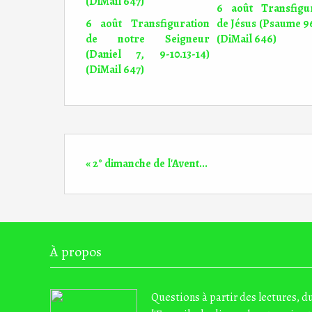
6 août Transfigur
6 août Transfiguration
de Jésus (Psaume 96
de notre Seigneur
(DiMail 646)
(Daniel 7, 9-10.13-14)
(DiMail 647)
« 2° dimanche de l'Avent...
À propos
Questions à partir des lectures, 