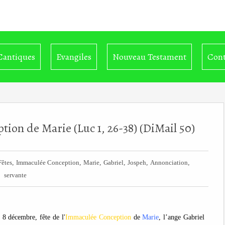
Cantiques
Evangiles
Nouveau Testament
Cont
on de Marie (Luc 1, 26-38) (DiMail 50)
,
,
,
,
,
,
Fêtes
Immaculée Conception
Marie
Gabriel
Jospeh
Annonciation
servante
 8 décembre, fête de l'
Immaculée Conception
de
Marie
, l’ange Gabriel