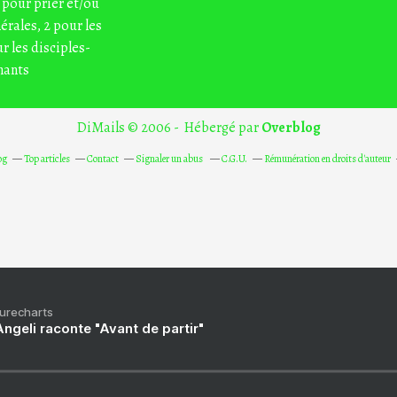
 pour prier et/ou
nérales, 2 pour les
r les disciples-
nants
DiMails © 2006 - Hébergé par
Overblog
og
Top articles
Contact
Signaler un abus
C.G.U.
Rémunération en droits d'auteur
Purecharts
ngeli raconte "Avant de partir"