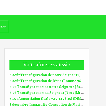
act
Vous aimerez aussi :
6 août Transfiguration de notre Seigneur (Daniel 7, 9-10.13-14) (DiMail 647)
6 août Transfiguration de Jésus (Psaume 96 (97)) (DiMail 646)
6.08 Transfiguration de notre Seigneur Jésus (2 Pierre 1, 16-19) (DiMail 645)
6.08 Transfiguration du Seigneur Jésus (Mt 17, 1-9) (DiMail 644)
25.03 Annonciation (Isaïe 7,10-14 . 8,10) (DiMail 305)
8 décembre Immaculée Conception de Marie (Psaume 97 (98)) (DiMail 559)