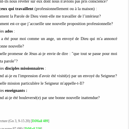
nt-ils nous révéler sur eux dont nous n'avions pas pris conscience?
ceux qui travaillent
(professionnellement ou à la maison) :
ment la Parole de Dieu vient-elle me travailler de l’intérieur?
ment est-ce que j’accueille une nouvelle proposition professionnelle
?
les
ados
:
 a été pour moi comme un ange, un envoyé de Dieu qui m'a annoncé
onne nouvelle?
uelle promesse de Jésus ai-je envie de dire : "que tout se passe pour moi
ta parole"
?
les
disciples missionnaires
:
nd ai-je eu l'impression d'avoir été visité(e) par un envoyé du Seigneur?
elle mission particulière le Seigneur m'appelle-t-Il
?
les
enseignants :
nd ai-je été bouleversé(e) par une bonne nouvelle inattendue?
lecture (Gn 3, 9-15.20) [
DiMail 489
]
le psaume 97 (98) [
DiMail 559
]