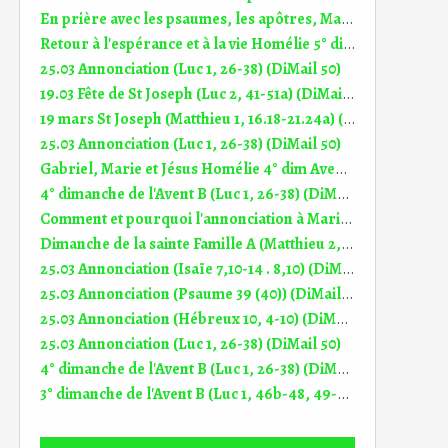
En prière avec les psaumes, les apôtres, Marie, Jésus Homélie 7° dim TP A (17.05.2026)
Retour à l'espérance et à la vie Homélie 5° dim Carême A (22.03.2026)
25.03 Annonciation (Luc 1, 26-38) (DiMail 50)
19.03 Fête de St Joseph (Luc 2, 41-51a) (DiMail 439)
19 mars St Joseph (Matthieu 1, 16.18-21.24a) (DiMail 641)
25.03 Annonciation (Luc 1, 26-38) (DiMail 50)
Gabriel, Marie et Jésus Homélie 4° dim Avent B (24.12.2023)
4° dimanche de l'Avent B (Luc 1, 26-38) (DiMail 50)
Comment et pourquoi l'annonciation à Marie Homélie 4° dim Avent B (20.12.2020)
Dimanche de la sainte Famille A (Matthieu 2, 13-15.19-23) (DiMail 307)
25.03 Annonciation (Isaïe 7,10-14 . 8,10) (DiMail 305)
25.03 Annonciation (Psaume 39 (40)) (DiMail 519)
25.03 Annonciation (Hébreux 10, 4-10) (DiMail 435)
25.03 Annonciation (Luc 1, 26-38) (DiMail 50)
4° dimanche de l'Avent B (Luc 1, 26-38) (DiMail 50)
3° dimanche de l'Avent B (Luc 1, 46b-48, 49-50, 53-54) (DiMail 560)