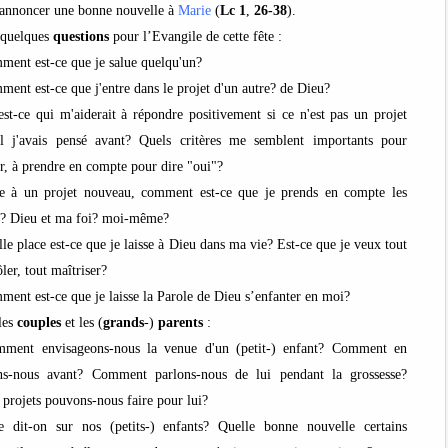
 annoncer une bonne nouvelle à
Marie
(
Lc
1
,
26-38
).
 quelques
questions
pour l’Evangile de cette fête :
ment est-ce que je salue quelqu'un?
ment est-ce que j'entre dans le projet d'un autre? de Dieu?
est-ce qui m'aiderait à répondre positivement si ce n'est pas un projet
l j'avais pensé avant? Quels critères me semblent importants pour
ir, à prendre en compte pour dire "oui"?
e à un projet nouveau, comment est-ce que je prends en compte les
s? Dieu et ma foi? moi-même?
lle place est-ce que je laisse à Dieu dans ma vie? Est-ce que je veux tout
ler, tout maîtriser?
ment est-ce que je laisse la Parole de Dieu s’enfanter en moi?
les
couples
et les (
grands
-)
parents
:
ment envisageons-nous la venue d'un (petit-) enfant? Comment en
ns-nous avant? Comment parlons-nous de lui pendant la grossesse?
 projets pouvons-nous faire pour lui?
 dit-on sur nos (petits-) enfants? Quelle bonne nouvelle certains