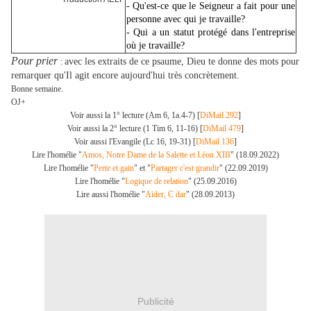
- Qu'est-ce que le Seigneur a fait pour une
personne avec qui je travaille?
- Qui a un statut protégé dans l'entreprise
où je travaille?
Pour prier
avec les extraits de ce psaume, Dieu te donne des mots pour
:
remarquer qu'Il agit encore aujourd'hui très concrètement.
Bonne semaine.
OJ+
Voir aussi la 1° lecture (Am 6, 1a.4-7) [
DiMail 292
]
Voir aussi la 2° lecture (1 Tim 6, 11-16) [
DiMail 479
]
Voir aussi l'Evangile (Lc 16, 19-31) [
DiMail 136
]
Lire l'homélie "
Amos, Notre Dame de la Salette et Léon XIII
" (18.09.2022)
Lire l'homélie "
Perte et gain
" et "
Partager c'est grandir
" (22.09.2019)
Lire l'homélie "
Logique de relation
" (25.09.2016)
Lire aussi l'homélie "
Aider, C dar
" (28.09.2013)
Publicité