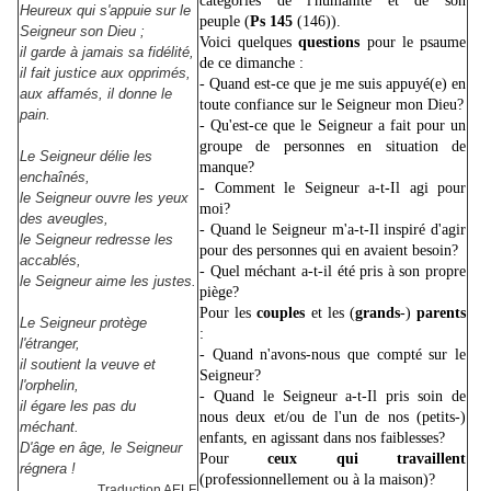
catégories de l'humanité et de son
Heureux qui s'appuie sur le
peuple (
Ps 145
(146)).
Seigneur son Dieu ;
Voici quelques
questions
pour le psaume
il garde à jamais sa fidélité,
de ce dimanche :
il fait justice aux opprimés,
- Quand est-ce que je me suis appuyé(e) en
aux affamés, il donne le
toute confiance sur le Seigneur mon Dieu?
pain.
- Qu'est-ce que le Seigneur a fait pour un
groupe de personnes en situation de
Le Seigneur délie les
manque?
enchaînés,
- Comment le Seigneur a-t-Il agi pour
le Seigneur ouvre les yeux
moi?
des aveugles,
- Quand le Seigneur m'a-t-Il inspiré d'agir
le Seigneur redresse les
pour des personnes qui en avaient besoin?
accablés,
- Quel méchant a-t-il été pris à son propre
le Seigneur aime les justes.
piège?
Pour les
couples
et les (
grands
-)
parents
Le Seigneur protège
:
l'étranger,
- Quand n'avons-nous que compté sur le
il soutient la veuve et
Seigneur?
l'orphelin,
- Quand le Seigneur a-t-Il pris soin de
il égare les pas du
nous deux et/ou de l'un de nos (petits-)
méchant.
enfants, en agissant dans nos faiblesses?
D'âge en âge, le Seigneur
Pour
ceux qui travaillent
régnera !
(professionnellement ou à la maison)?
Traduction AELF