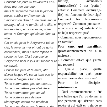
limite(s) avons-nous
Pendant six jours tu travailleras et tu
(im)posé(e)(s) à nos (petits-)
feras tout ton ouvrage ;
enfants? Comment évolue(n)t-
mais le septième jour est le jour du
il(s) en fonction de leur âge?
repos, sabbat en l'honneur du
Comment les faisons-nous
Seigneur ton Dieu : tu ne feras aucun
respecter? Comment punissons-
ouvrage, ni toi, ni ton fils, ni ta fille, ni
nous nos (petits-) enfants s’ils
ton serviteur, ni ta servante, ni tes
ne le(s) respectent pas?
bêtes, ni l'immigré qui réside dans ta
- Comment nous reposons-nous
ville.
en famille?
Car en six jours le Seigneur a fait le
Pour
ceux qui travaillent
ciel, la terre, la mer et tout ce qu'ils
(professionnellement ou à la
contiennent, mais il s'est reposé le
maison) :
septième jour. C'est pourquoi le
- Comment est-ce que j’aime
Seigneur a béni le jour du sabbat et l'a
me reposer?
consacré.
- Quelle place, quelle
Honore ton père et ta mère, afin
responsabilité ou quel poste
d'avoir longue vie sur la terre que te
m’est-il arrivé de convoiter?
donne le Seigneur ton Dieu.
Pour les
disciples-
Tu ne commettras pas de meurtre.
missionnaires
:
Tu ne commettras pas d'adultère.
- Quel commandement a été
Tu ne commettras pas de vol.
une balise que j'ai pu donner à
Tu ne porteras pas de faux
une personne qui dérivait sans
témoignage contre ton prochain.
repère et qui était en train de se
Tu ne convoiteras pas la maison de