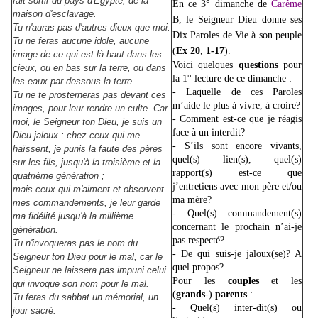
fait sortir du pays d'Égypte, de la
En ce 3° dimanche de
Carême
maison d'esclavage.
B, le Seigneur Dieu donne ses
Tu n'auras pas d'autres dieux que moi.
Dix Paroles de Vie à son peuple
Tu ne feras aucune idole, aucune
(
Ex
20
,
1-17
).
image de ce qui est là-haut dans les
Voici quelques
questions
pour
cieux, ou en bas sur la terre, ou dans
la 1° lecture de ce dimanche :
les eaux par-dessous la terre.
- Laquelle de ces Paroles
Tu ne te prosterneras pas devant ces
m’aide le plus à vivre, à croire?
images, pour leur rendre un culte. Car
- Comment est-ce que je réagis
moi, le Seigneur ton Dieu, je suis un
face à un interdit?
Dieu jaloux : chez ceux qui me
- S’ils sont encore vivants,
haïssent, je punis la faute des pères
quel(s) lien(s), quel(s)
sur les fils, jusqu'à la troisième et la
rapport(s) est-ce que
quatrième génération ;
j’entretiens avec mon père et/ou
mais ceux qui m'aiment et observent
ma mère?
mes commandements, je leur garde
-
Quel(s) commandement(s)
ma fidélité jusqu'à la millième
concernant le prochain n’ai-je
génération.
pas respecté?
Tu n'invoqueras pas le nom du
- De qui suis-je jaloux(se)? A
Seigneur ton Dieu pour le mal, car le
quel propos?
Seigneur ne laissera pas impuni celui
Pour les
couples
et les
qui invoque son nom pour le mal.
(
grands
-)
parents
:
Tu feras du sabbat un mémorial, un
- Quel(s) inter-dit(s) ou
jour sacré.