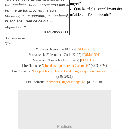
noyer
?
ton prochain ; tu ne convoiteras pas la
- Quelle règle supplémentaire
femme de ton prochain, ni son
m'aide car j'en ai besoin
?
serviteur, ni sa servante, ni son boeuf,
ni son âne : rien de ce qui lui
appartient. »
Traduction AELF
Bonne semaine.
OJ+
Voir aussi le psaume 18 (19) [
DiMail 572
]
Voir aussi la 2° lecture (1 Co 1, 22-25) [
DiMail 391
]
Voir aussi l'Evangile (Jn 2, 13-25) [
DiMail 63
]
Lire l'homélie "
Chemin scripturaire du Carême B
" (3.03.2024)
Lire l'homélie "
Des paroles qui libèrent et des signes qui font croire en Jésus
"
(8.03.2021)
Lire l'homélie "
Sacrifices, signes et sagesse
" (4.03.2018)
Publicité