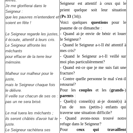
lèvres.
Seigneur est attentif à ceux qui le
Je me glorifierai dans le
prient quelque soit leur situation
Seigneur :
(
Ps
33
(34)).
que les pauvres m'entendent et
Voici quelques
questions
pour le
soient en fête !
psaume de ce dimanche :
- Quand ai-je envie de bénir et louer
Le Seigneur regarde les justes,
le Seigneur?
il écoute, attentif à leurs cris.
- Quand le Seigneur a-t-Il été attentif à
Le Seigneur affronte les
mes cris?
méchants
- Quand le Seigneur a-t-Il veillé sur
pour effacer de la terre leur
moi plus particulièrement?
mémoire.
- Quand est-ce que je me suis fait une
fracture?
Malheur sur malheur pour le
- Contre quelle personne le mal s'est-il
juste,
retourné?
mais le Seigneur chaque fois
Pour les
couples
et les (
grands
-)
le délivre.
parents
:
Il veille sur chacun de ses os :
- Quel(s) conseil(s) ai-je donné(s) à
pas un ne sera brisé.
l'un de nos (petits-) enfants qui
traverse une situation difficile?
Le mal tuera les méchants ;
- Quand avons-nous trouvé notre
ils seront châtiés d'avoir haï le
refuge dans le Seigneur?
juste.
Pour
ceux qui travaillent
Le Seigneur rachètera ses