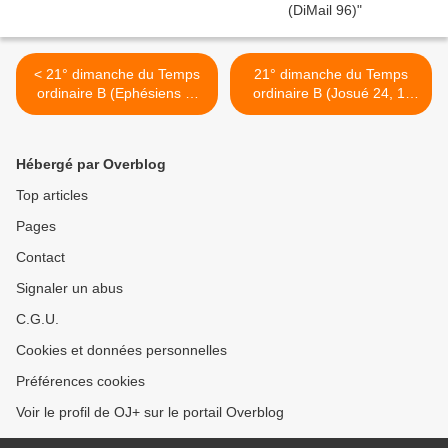
< 21° dimanche du Temps
21° dimanche du Temps
ordinaire B (Ephésiens 5,
ordinaire B (Josué 24, 1-
21-32) (DiMail 418)
2a.15-17.18b) (DiMail 227)
>
Hébergé par Overblog
Top articles
Pages
Contact
Signaler un abus
C.G.U.
Cookies et données personnelles
Préférences cookies
Voir le profil de OJ+ sur le portail Overblog