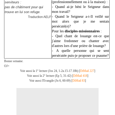
(professionnellement ou à la maison) :
serviteurs :
- Quand ai-je béni le Seigneur dans
pas de châtiment pour qui
mon travail?
trouve en lui son refuge.
- Quand le Seigneur a-t-Il veillé sur
Traduction AELF
moi alors que je me sentais
persécuté(e)?
Pour les
disciples
-
missionnaires
:
- Quel chant de louange est-ce que
j'aime fredonner ou chanter avec
d'autres lors d'une prière de louange?
- A quelle personne qui se sent
persécutée puis-je proposer ce psaume?
Bonne semaine.
OJ+
Voir aussi la 1° lecture (Jos 24, 1-2a.15-17.18b) [
DiMail 227
]
Voir aussi la 2° lecture (Ep 5, 31-42) [
DiMail 418
]
Voir aussi l'Evangile (Jn 6, 60-69) [
DiMail 83
]