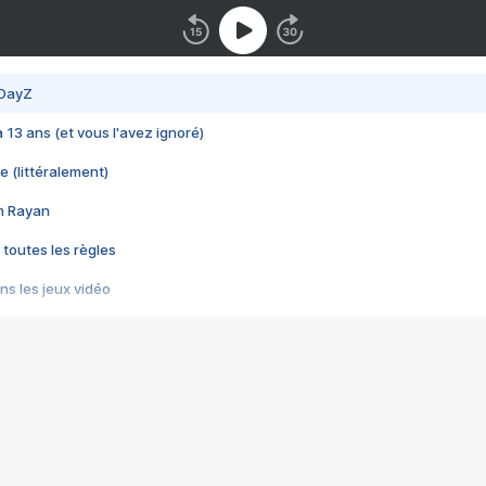
 DayZ
 a 13 ans (et vous l'avez ignoré)
e (littéralement)
im Rayan
 toutes les règles
s les jeux vidéo
us choquant de Rockstar ? - Le scandale BULLY
e plus moche de Steam
du RÊVE tourne au CAUCHEMAR
pendant 8 heures
it… à tort