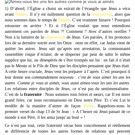
1) D’abord, l’Église a choisi un extrait de l’évangile que Jésus a vécu
avant
Pâques
. Il n’y est nullement question de la
résurrection
, alors que
nous sommes dans le temps de
Pâques
. C’est vraiment bizarre ! Pourquoi
retourner en arrière ? Et si l’Église voulait que nous entendions
autrement ces paroles de Jésus ?! Comment ? Avec d’autres oreilles ?
Non à la lumière de la
résurrection
de Jésus. Ces paroles, il les prononce
lors de sa dernière soirée avec les Onze : onze en effet, car Judas vient de
quitter les autres. Jésus sait qu’après son arrestation, la communauté
rassemblée risque d’éclater, de se disperser par peur de subir le même
supplice que lui, ou désespérés de s’être trompés sur lui : en fait il n’était
pas le Messie ni le Fils de Dieu que les disciples pensaient que Jésus était.
A cette heure cruciale, Jésus veut les préparer à l’après. C’est pourquoi il
leur donne son
commandement nouveau : c’est de vous aimer les uns les
autres. Comme je vous ai aimés, vous aussi aimez-vous les uns les autres.
Les relations entre disciples de Jésus, ce n’est pas du sentimentalisme.
C’est de la
fraternité
: Nous sommes tous frères et sœurs, car Il est notre
grand frère, car nous reconnaissons en Dieu notre Père. Et c’est Lui le
modèle de la manière d’aimer de façon
divine
. Rappelons-nous le
premier verset du chap 13 de St Jean : « A l’heure où Jésus passait de ce
monde à son Père, il les aima jusqu’au bout » !
Ce n’est pas tout, cette fraternité vécue bien concrètement et réellement
se différencie de toutes les autres formes de relations qui peuvent