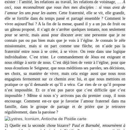
exister : l’amitié, les relations au travail, les relations de voisinage, …
À
ceci, tous reconnaîtront que vous êtes mes disciples : si vous avez de
l’amour les uns pour les autres.
Cette fraternité, elle se vit, elle grandit,
elle se fortifie dans du temps passé et partagé ensemble ? Comment le
vivre aujourd’hui ? A la fin de la messe, quand il y a un jus de fruit ou
un gâteau proposé, il s’agit de s’arrêter quelques instants, non seulement
pour se servir, mais aussi pour discuter avec une personne que je ne
connais pas ou pas bien mais que je vois à l’église. Je connais le zèle
missionnaire, mais si on part comme une flèche, on n’aide pas la
fraternité entre nous à se créer, à se vivre. On reste dans une logique
individualiste. C’est triste. Le commandement de Jésus est exigeant et
nous oblige à sortir de nous. C’est déjà bien
de venir à l’église, pour que
nous écoutions le Seigneur, que nous méditions ses paroles, ses décisions,
ses choix, sa manière de vivre, mais cela exige aussi que nous nous
engagions fermement sur ce chemin avec lui, et que nous mettions en
pratique ce qu’il demande et qu’Il a vécu. Car rien de ce qu’il propose
n’est impossible. Et ce n’est pas parce que c’est difficile que c’est
impossible ! Même si nous n’y arrivons pas du premier coup, il nous
encourage. Comment est-ce que je favorise l’amour fraternel dans ma
famille, dans le groupe de partage et de prière que je retrouve
régulièrement, dans la paroisse ?
2) Quelle est la seconde chose bizarre?
Paul et Barnabé, retournèrent à