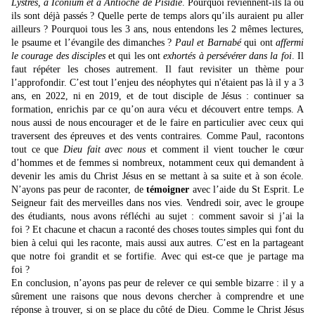
Lystres, à Iconium et à Antioche de Pisidie
. Pourquoi reviennent-ils là où
ils sont déjà passés ? Quelle perte de temps alors qu’ils auraient pu aller
ailleurs ? Pourquoi tous les 3 ans, nous entendons les 2 mêmes lectures,
le psaume et l’évangile des dimanches ?
Paul et Barnabé
qui ont
affermi
le courage des disciples
et qui les ont
exhortés à persévérer dans la foi
. Il
faut répéter les choses autrement. Il faut revisiter un thème pour
l’approfondir. C’est tout l’enjeu des néophytes qui n'étaient pas là il y a 3
ans, en 2022, ni en 2019, et de tout disciple de Jésus : continuer sa
formation, enrichis par ce qu’on aura vécu et découvert entre temps. A
nous aussi
de nous encourager et de le faire en particulier avec ceux qui
traversent des épreuves et des vents contraires. Comme Paul, racontons
tout ce que
Dieu fait avec nous
et comment il vient toucher le cœur
d’hommes et de femmes si nombreux, notamment ceux qui demandent à
devenir les amis du Christ Jésus en se mettant à sa suite et à son école.
N’ayons pas peur de raconter, de
témoigner
avec l’aide du St Esprit. Le
Seigneur fait des merveilles dans nos vies. Vendredi soir, avec le groupe
des étudiants, nous avons réfléchi au sujet : comment savoir si j’ai la
foi ? Et chacune et chacun a raconté des choses toutes simples qui font du
bien à celui qui les raconte, mais aussi aux autres. C’est en la partageant
que notre foi grandit et se fortifie. Avec qui est-ce que je partage ma
foi ?
En conclusion, n’ayons pas peur de relever ce qui semble bizarre : il y a
sûrement une raisons que nous devons chercher à comprendre et une
réponse à trouver, si on se place du côté de Dieu. Comme le Christ Jésus