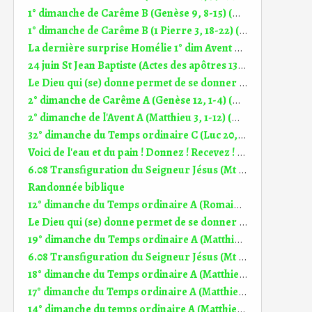
1° dimanche de Carême B (Genèse 9, 8-15) (DiMail 203)
1° dimanche de Carême B (1 Pierre 3, 18-22) (DiMail 389)
La dernière surprise Homélie 1° dim Avent A (27.11.2016)
24 juin St Jean Baptiste (Actes des apôtres 13, 22-26) (DiMail 336)
Le Dieu qui (se) donne permet de se donner Homélie 11° dim TO A (14.06.2026)
2° dimanche de Carême A (Genèse 12, 1-4) (DiMail 155)
2° dimanche de l'Avent A (Matthieu 3, 1-12) (DiMail 146)
32° dimanche du Temps ordinaire C (Luc 20, 27-38) (DiMail 142)
Voici de l'eau et du pain ! Donnez ! Recevez ! Homélie 18° dim TO A (2.08.2026)
6.08 Transfiguration du Seigneur Jésus (Mt 17, 1-9) (DiMail 644)
Randonnée biblique
12° dimanche du Temps ordinaire A (Romains 5, 12-15) (DiMail 335)
Le Dieu qui (se) donne permet de se donner Homélie 11° dim TO A (14.06.2026)
19° dimanche du Temps ordinaire A (Matthieu 14, 22-33) (DiMail 348)
6.08 Transfiguration du Seigneur Jésus (Mt 17, 1-9) (DiMail 644)
18° dimanche du Temps ordinaire A (Matthieu 14, 13-21) (DiMail 32)
17° dimanche du Temps ordinaire A (Matthieu 13, 44-52) (DiMail 31)
14° dimanche du temps ordinaire A (Matthieu 11, 25-30) (DiMail 28)