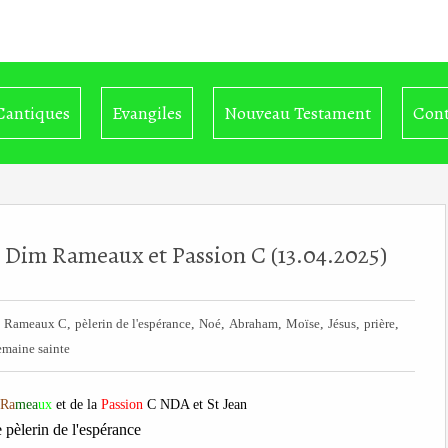
Cantiques
Evangiles
Nouveau Testament
Cont
ce Dim Rameaux et Passion C (13.04.2025)
,
,
,
,
,
,
,
,
Rameaux C
pèlerin de l'espérance
Noé
Abraham
Moïse
Jésus
prière
emaine sainte
Ra
mea
ux
et de la
Passion
C NDA et St Jean
e pèlerin de l'espérance