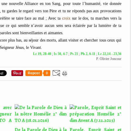
 une nouvelle Alliance en ton Sang, pour toute l’humanité, vie donnée
, tu gardes le regard vers ton Père et tu ne réponds pas aux provocations
préfère se taire face au mal ; Avec ta
croix
sur le dos, tu marches vers la
que ce qui semble n’avoir aucun sens sera éclairée par la lumière de ta
 paroles sont bienveillantes et aimantes.
ore plus bas, au séjour des morts, allant visiter et chercher tous ceux qui
Seigneur Jésus, le Vivant.
Lc 19, 28-40
;
Is 50, 4-7
;
Ps 21
;
Ph 2, 6-11
;
Lc 22,14 - 23,56
P. Olivier Joncour
Repost
0
De la Parole de Dieu à la
Parole, Esprit Saint et