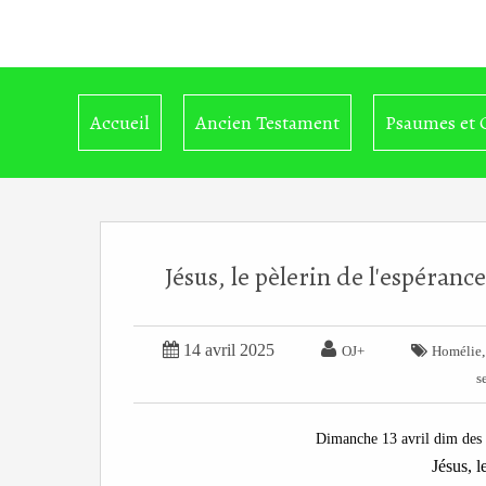
Accueil
Ancien Testament
Psaumes et 
Jésus, le pèlerin de l'espéran


14 avril 2025

OJ+
Homélie
s
Dimanche 13 avril dim des
Jésus, l