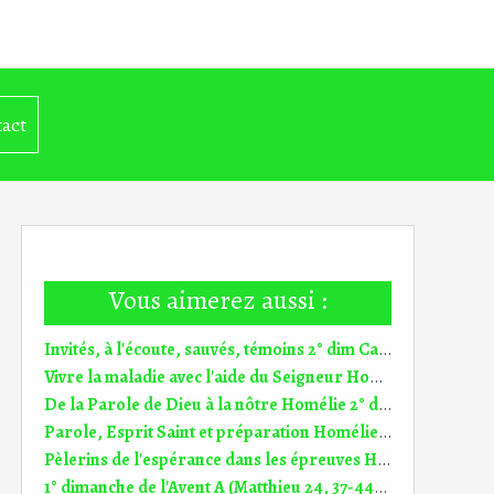
act
Vous aimerez aussi :
Invités, à l'écoute, sauvés, témoins 2° dim Carême A (1.03.2026)
Vivre la maladie avec l'aide du Seigneur Homélie 6° dim TO A (15.02.2026)
De la Parole de Dieu à la nôtre Homélie 2° dim TO A (18.01.2026)
Parole, Esprit Saint et préparation Homélie 2° dim Avent A (7.12.2025)
Pèlerins de l'espérance dans les épreuves Homélie 33° dim TO C (16.11.2025)
1° dimanche de l'Avent A (Matthieu 24, 37-44) (DiMail 145)