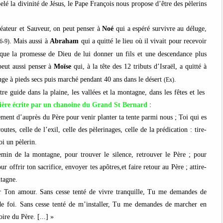
lé la divinité de Jésus, le Pape François nous propose d’être des pèlerins
réateur et Sauveur, on peut penser à
Noé
qui a espéré survivre au déluge,
. Mais aussi à
Abraham
qui a quitté le lieu où il vivait pour recevoir
6-9)
 que la promesse de Dieu de lui donner un fils et une descendance plus
peut aussi penser à
Moïse
qui, à la tête des 12 tributs d’Israël, a quitté à
ouge à pieds secs puis marché pendant 40 ans dans le désert
.
(Ex)
re guide dans la plaine, les vallées et la montagne, dans les fêtes et les
ière écrite par un chanoine du Grand St Bernard
:
cement d’auprès du Père pour venir planter ta tente parmi nous ; Toi qui es
tes, celle de l’exil, celle des pèlerinages, celle de la prédication : tire-
i un pèlerin.
emin de la montagne, pour trouver le silence, retrouver le Père ; pour
ur offrir ton sacrifice, envoyer tes apôtres,et faire retour au Père ; attire-
ntagne.
par Ton amour. Sans cesse tenté de vivre tranquille, Tu me demandes de
 foi. Sans cesse tenté de m’installer, Tu me demandes de marcher en
ire du Père. [...] »