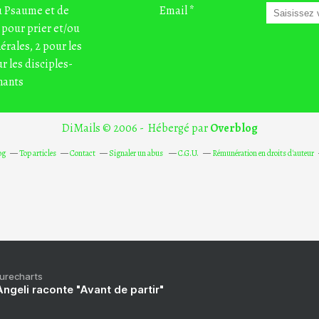
du Psaume et de
Email
 pour prier et/ou
nérales, 2 pour les
r les disciples-
nants
DiMails © 2006 - Hébergé par
Overblog
og
Top articles
Contact
Signaler un abus
C.G.U.
Rémunération en droits d'auteur
Purecharts
ngeli raconte "Avant de partir"