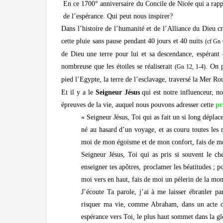
En ce 1700° anniversaire du Concile de Nicée qui a rappe
de l’espérance. Qui peut nous inspirer?
Dans l’histoire de l’humanité et de l’Alliance du Dieu c
cette pluie sans pause pendant 40 jours et 40 nuits
(cf Gn 
de Dieu une terre pour lui et sa descendance, espérant
nombreuse que les étoiles se réaliserait
. On 
(Gn 12, 1-4)
pied l’Egypte, la terre de l’esclavage, traversé la Mer R
Et il y a le
Seigneur Jésus
qui est notre influenceur, not
épreuves de la vie, auquel nous pouvons adresser cette
pr
« Seigneur Jésus, Toi qui as fait un si long dépla
né au hasard d’un voyage, et as couru toutes les rou
moi de mon égoïsme et de mon confort, fais de mo
Seigneur Jésus, Toi qui as pris si souvent le ch
enseigner tes apôtres, proclamer les béatitudes ; po
moi vers en haut, fais de moi un pèlerin de la mo
J’écoute Ta parole, j’ai à me laisser ébranler 
risquer ma vie, comme Abraham, dans un acte de
espérance vers Toi, le plus haut sommet dans la glo